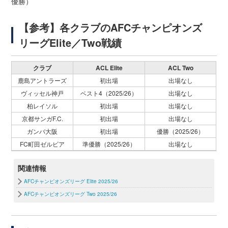
優勝）
【参考】各クラブのAFCチャンピオンズ
リーグElite／Two戦績
クラブ
ACL Elite
ACL Two
鹿島アントラーズ
初出場
出場なし
ヴィッセル神戸
ベスト4（2025/26）
出場なし
柏レイソル
初出場
出場なし
京都サンガF.C.
初出場
出場なし
ガンバ大阪
初出場
優勝（2025/26）
FC町田ゼルビア
準優勝（2025/26）
出場なし
関連情報
AFCチャンピオンズリーグ Elite 2025/26
AFCチャンピオンズリーグ Two 2025/26