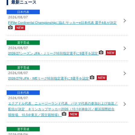
最新ニュース
日本代表
2026/08/07
FIFAe Continental Championshipに臨むサッカーe日本代表 選手4名が決定
選手育成
2026/08/07
2026/27シーズン JFA・Ｊリーグ特別指定選手に9選手を認定
選手育成
2026/08/07
2026/27年JFA・WEリーグ特別指定選手に3選手を認定
日本代表
2026/08/07
エクアドル代表、ニュージーランド代表、パナマ代表の参加および放送／
配信が決定 キリンカップサッカー2026（10.1＠神奈川／横浜国際総合
競技場、10.5＠東京／国立競技場）
選手育成
2026/08/06