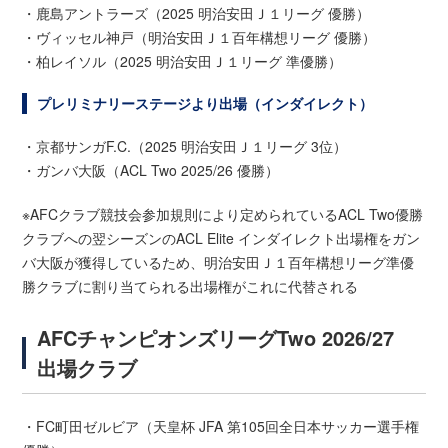
・鹿島アントラーズ（2025 明治安田Ｊ１リーグ 優勝）
・ヴィッセル神戸（明治安田Ｊ１百年構想リーグ 優勝）
・柏レイソル（2025 明治安田Ｊ１リーグ 準優勝）
プレリミナリーステージより出場（インダイレクト）
・京都サンガF.C.（2025 明治安田Ｊ１リーグ 3位）
・ガンバ大阪（ACL Two 2025/26 優勝）
※AFCクラブ競技会参加規則により定められているACL Two優勝
クラブへの翌シーズンのACL Elite インダイレクト出場権をガン
バ大阪が獲得しているため、明治安田Ｊ１百年構想リーグ準優
勝クラブに割り当てられる出場権がこれに代替される
AFCチャンピオンズリーグTwo 2026/27
出場クラブ
・FC町田ゼルビア（天皇杯 JFA 第105回全日本サッカー選手権