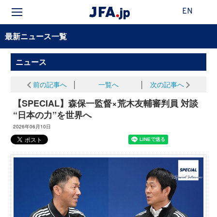
EN
最新ニュース一覧
ニュース
前の記事へ
│
一覧へ
│
次の記事へ
【SPECIAL】森保一監督×荒木友輔審判員 対談
“日本の力”を世界へ
2026年06月10日