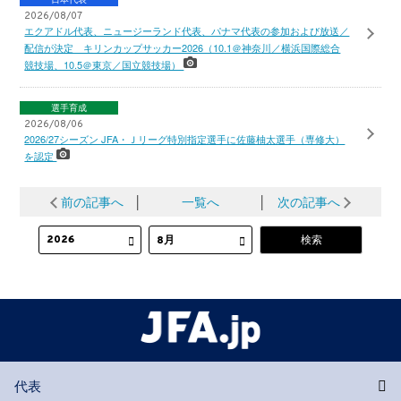
2026/08/07
エクアドル代表、ニュージーランド代表、パナマ代表の参加および放送／
配信が決定 キリンカップサッカー2026（10.1＠神奈川／横浜国際総合
競技場、10.5＠東京／国立競技場）
選手育成
2026/08/06
2026/27シーズン JFA・Ｊリーグ特別指定選手に佐藤柚太選手（専修大）
を認定
前の記事へ
│
一覧へ
│
次の記事へ
代表