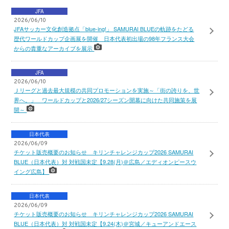
JFA
2026/06/10
JFAサッカー文化創造拠点「blue-ing!」 SAMURAI BLUEの軌跡をたどる
歴代ワールドカップ企画展を開催 日本代表初出場の98年フランス大会
からの貴重なアーカイブを展示
JFA
2026/06/10
Ｊリーグと過去最大規模の共同プロモーションを実施～「街の誇りを、世
界へ。」 ワールドカップと2026/27シーズン開幕に向けた共同施策を展
開～
日本代表
2026/06/09
チケット販売概要のお知らせ キリンチャレンジカップ2026 SAMURAI
BLUE（日本代表）対 対戦国未定【9.28(月)＠広島／エディオンピースウ
イング広島】
日本代表
2026/06/09
チケット販売概要のお知らせ キリンチャレンジカップ2026 SAMURAI
BLUE（日本代表）対 対戦国未定【9.24(木)＠宮城／キューアンドエース