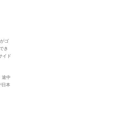
トがゴ
でき
サイド
。途中
が日本