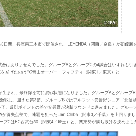
土)から3日間、兵庫県三木市で開催され、LEYENDA（関西／奈良）が初優勝
合はありませんでした。グループAとグループCの4試合はいずれも引
得点を挙げたのはFC青山オーバー・フィフティ（関東1／東京）と
が生まれ、最終節を前に混戦状態になりました。グループAとグループB
激戦に。迎えた第3節、グループBではアルフット安曇野シニア（北信越
で終了。反則ポイントの差で安曇野が決勝ラウンドに進みました。グルー
が得失点差で、連覇を狙ったLien Chiba（関東3／千葉）を上回りま
ープCはFC西武台50（関東4／埼玉）と、関東勢が勝ち抜けを決めまし