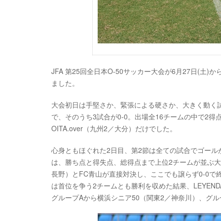
JFA 第25回全日本O-50サッカー大会が6月27日(
ました。
大会初日は手堅さか、緊張による硬さか、大きく動く試
で、そのうち3試合が0-0。出場全16チームの中で2
OITA.over（九州2／大分）だけでした。
心身ともほぐれた2日目、第2節は全ての試合でゴール
は、勝ち点と得失点、総得点まで上位2チームが並ぶ大
長野）とFC青山が直接対決し、ここでも譲らず0-0
は首位を争う2チームとも勝利を収めた結果、LEYENDA
グループAから横浜シニア50（関東2／神奈川）、グル