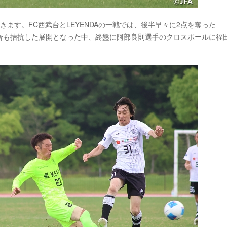
ます。FC西武台とLEYENDAの一戦では、後半早々に2点を奪った
る試合も拮抗した展開となった中、終盤に阿部良則選手のクロスボールに福