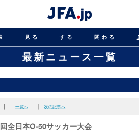
表
見る
する
関わる
最新ニュース一覧
│
一覧へ
│
次の記事へ
25回全日本O-50サッカー大会