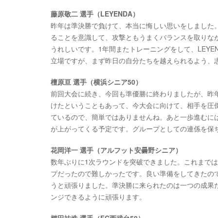
藤原敬二 選手（LEYENDA）
昨年は準決勝で負けて、本当に悔しい思いをしました
ることを意識して、攻撃ともうまくバランスを取りな
うれしいです。1年間またトレーニングをして、LEY
立場ですが、まず昨日の自分たちを越えられるよう、
檀原亘 選手（横浜シニア50）
前回大会に続き、今回も準優勝に終わりましたが、昨
けたということもあって、今大会に向けて、相手を圧
ているので、簡単ではありませんね。あと一歩進むには
が上がってくる予定です。グループとしての連係を保
花岡洋一 選手（アルフット安曇野シニア）
数年ぶりに1次ラウンドを突破できました。これまで
プだったので難しかったです。良い準備をしてきたの
うと頑張りました。準決勝に来られたのは一つの成果
ンジできるように頑張ります。