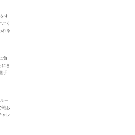
備をす
すごく
われる
に負
ちにき
選手
グルー
で戦お
チャレ