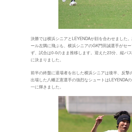
決勝では横浜シニアとLEYENDAが顔を合わせました
ール左隅に飛ぶも、横浜シニアのGK門田誠選手がセ
ず、試合は0-0のまま推移します。迎えた23分、縦パ
に決まりました。
前半の終盤に退場者を出した横浜シニアは後半、反撃
出場した八幡正憲選手の強烈なシュートはLEYENDAの
一に輝きました。