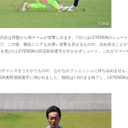
。試合は序盤から両チームが攻撃に出ます。7分にはLEYENDAのシュー
ーブ。この後、横浜シニアも分厚い攻撃を見せるものの、決め切ることが
スを受けたLEYENDAの田辺和弥選手がすかさずシュート。これがファー
のチャンスをうかがうものの、なかなかフィニッシュに持ち込めません
GK奥野茂樹選手に弾かれました。熱戦は1-0のまま終了し、LEYENDA