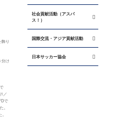
社会貢献活動（アスパ
ス！）
国際交流・アジア貢献活動
を飾り
日本サッカー協会
き分け
で
1／
プDで
した。
た。