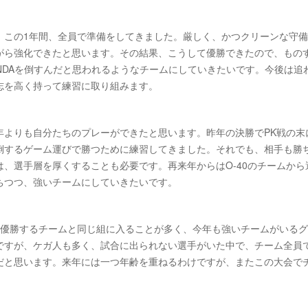
。この1年間、全員で準備をしてきました。厳しく、かつクリーンな守
がら強化できたと思います。その結果、こうして優勝できたので、もの
ENDAを倒すんだと思われるようなチームにしていきたいです。今後は追
志を高く持って練習に取り組みます。
年よりも自分たちのプレーができたと思います。昨年の決勝でPK戦の末
倒するゲーム運びで勝つために練習してきました。それでも、相手も勝
、選手層を厚くすることも必要です。再来年からはO-40のチームから
ちつつ、強いチームにしていきたいです。
は優勝するチームと同じ組に入ることが多く、今年も強いチームがいる
ですが、ケガ人も多く、試合に出られない選手がいた中で、チーム全員
だと思います。来年には一つ年齢を重ねるわけですが、またこの大会で