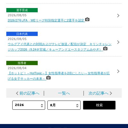
選手育成
2026/08/05
2026/27年JFA・WEリーグ特別指定選手に2選手を認定
日本代表
2026/08/05
ウルグアイ代表との対戦およびテレビ放送／配信が決定 キリンチャレン
ジカップ2026（9.24＠宮城／キューアンドエースタジアムみやぎ）
指導者
2026/08/04
【ホットピ！～HotTopic～】女性指導者を2倍にしたい～女性指導者が広
げる女子サッカーの未来～
前の記事へ
│
一覧へ
│
次の記事へ