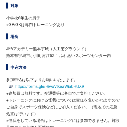
対象
小学校6年生の男子
※GP/GKは専門トレーニングあり
場所
JFAアカデミー熊本宇城（人工芝グラウンド）
熊本県宇城市小川町河江52-1 ふれあいスポーツセンター内
申込方法
参加申込は以下よりお願いいたします。
https://forms.gle/HiwuVtkeaWiabHUX9
※参加費は無料です。交通費等は各自でご負担ください。
※トレーニングにおける怪我については責任を負いかねますので
ご自身でスポーツ保険などにご加入ください。（現地での応急
処置は行います）
※怪我をしている場合はトレーニングには参加できません。施設