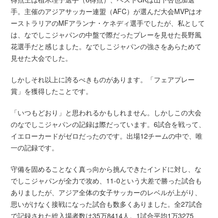
手。主催のアジアサッカー連盟（AFC）が選んだ大会MVPはオ
ーストラリアのMFアランナ・ケネディ選手でしたが、私として
は、なでしこジャパンの中盤で際だったプレーを見せた長野風
花選手だと感じました。なでしこジャパンの強さをあらためて
見せた大会でした。
しかしそれ以上に誇るべきものがあります。「フェアプレー
賞」を獲得したことです。
「いつもどおり」と思われるかもしれません。しかしこの大会
のなでしこジャパンの記録は際だっています。6試合を戦って、
イエローカードがゼロだったのです。出場12チームの中で、唯
一の記録です。
守備を固めることなく真っ向から挑んできたインドに対し、な
でしこジャパンが全力で攻め、11-0という大差で勝った試合も
ありましたが、アジア全体の女子サッカーのレベルが上がり、
思いがけなく接戦になった試合も数多くありました。全27試合
で記録された総入場者数は35万8414人。1試合平均1万3275