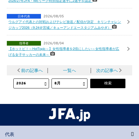
2026/27年JFA・WEリーグ特別指定選手に2選手を認定
日本代表
2026/08/05
ウルグアイ代表との対戦およびテレビ放送／配信が決定 キリンチャレン
ジカップ2026（9.24＠宮城／キューアンドエースタジアムみやぎ）
指導者
2026/08/04
【ホットピ！～HotTopic～】女性指導者を2倍にしたい～女性指導者が広
げる女子サッカーの未来～
前の記事へ
│
一覧へ
│
次の記事へ
代表