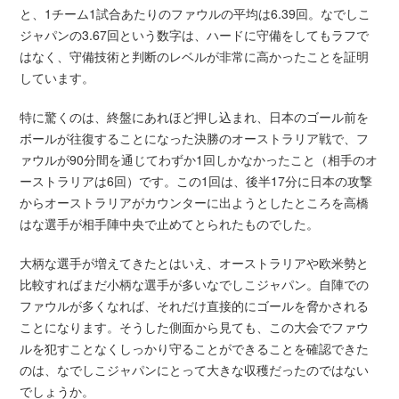
と、1チーム1試合あたりのファウルの平均は6.39回。なでしこ
ジャパンの3.67回という数字は、ハードに守備をしてもラフで
はなく、守備技術と判断のレベルが非常に高かったことを証明
しています。
特に驚くのは、終盤にあれほど押し込まれ、日本のゴール前を
ボールが往復することになった決勝のオーストラリア戦で、フ
ァウルが90分間を通じてわずか1回しかなかったこと（相手のオ
ーストラリアは6回）です。この1回は、後半17分に日本の攻撃
からオーストラリアがカウンターに出ようとしたところを高橋
はな選手が相手陣中央で止めてとられたものでした。
大柄な選手が増えてきたとはいえ、オーストラリアや欧米勢と
比較すればまだ小柄な選手が多いなでしこジャパン。自陣での
ファウルが多くなれば、それだけ直接的にゴールを脅かされる
ことになります。そうした側面から見ても、この大会でファウ
ルを犯すことなくしっかり守ることができることを確認できた
のは、なでしこジャパンにとって大きな収穫だったのではない
でしょうか。