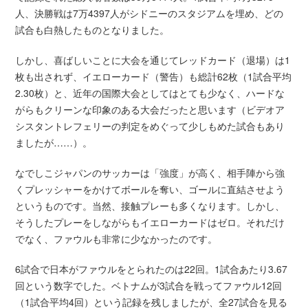
人、決勝戦は7万4397人がシドニーのスタジアムを埋め、どの
試合も白熱したものとなりました。
しかし、喜ばしいことに大会を通じてレッドカード（退場）は1
枚も出されず、イエローカード（警告）も総計62枚（1試合平均
2.30枚）と、近年の国際大会としてはとても少なく、ハードな
がらもクリーンな印象のある大会だったと思います（ビデオア
シスタントレフェリーの判定をめぐって少しもめた試合もあり
ましたが……）。
なでしこジャパンのサッカーは「強度」が高く、相手陣から強
くプレッシャーをかけてボールを奪い、ゴールに直結させよう
というものです。当然、接触プレーも多くなります。しかし、
そうしたプレーをしながらもイエローカードはゼロ。それだけ
でなく、ファウルも非常に少なかったのです。
6試合で日本がファウルをとられたのは22回。1試合あたり3.67
回という数字でした。ベトナムが3試合を戦ってファウル12回
（1試合平均4回）という記録を残しましたが、全27試合を見る