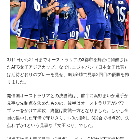
3月1日から21日までオーストラリアの3都市を舞台に開催され
たAFC女子アジアカップ。なでしこジャパン（日本女子代表）
は期待どおりのプレーを見せ、6戦全勝で見事3回目の優勝を飾
りました。
開催国オーストラリアとの決勝戦は、前半に浜野まいか選手が
見事な先制点を決めたものの、後半はオーストラリアがパワー
プレーをかけて猛攻、終盤は防戦一方となりました。しかし全
員の集中した守備で守りきり、1-0の勝利。6試合で得点29、失
点わずか1という見事な「女王ぶり」でした。
得点王は植木理子選手（6得点）、ベストGKは山下杏也加選