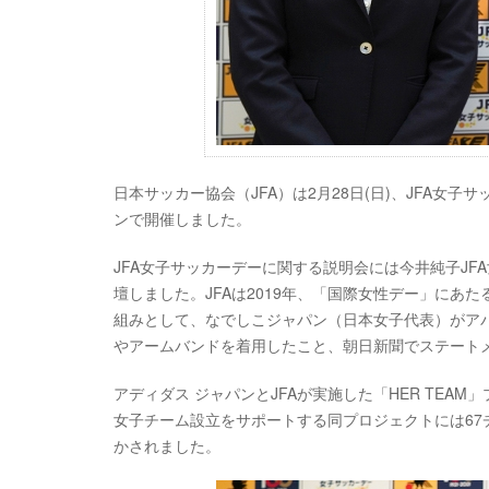
日本サッカー協会（JFA）は2月28日(日)、JFA女
ンで開催しました。
JFA女子サッカーデーに関する説明会には今井純子J
壇しました。JFAは2019年、「国際女性デー」にあた
組みとして、なでしこジャパン（日本女子代表）がア
やアームバンドを着用したこと、朝日新聞でステート
アディダス ジャパンとJFAが実施した「HER TE
女子チーム設立をサポートする同プロジェクトには67
かされました。