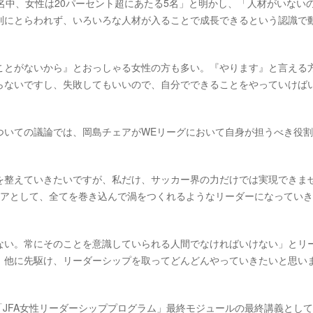
名中、女性は20パーセント超にあたる5名」と明かし、「人材がいない
別にとらわれず、いろいろな人材が入ることで成長できるという認識で
ことがないから』とおっしゃる女性の方も多い。『やります』と言える
らないですし、失敗してもいいので、自分でできることをやっていけば
ついての議論では、岡島チェアがWEリーグにおいて自身が担うべき役
を整えていきたいですが、私だけ、サッカー界の力だけでは実現できま
ェアとして、全てを巻き込んで渦をつくれるようなリーダーになってい
ない。常にそのことを意識していられる人間でなければいけない」とリ
、他に先駆け、リーダーシップを取ってどんどんやっていきたいと思い
「JFA女性リーダーシッププログラム」最終モジュールの最終講義とし