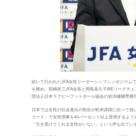
続いて行われたJFA女性リーダーシップシンポジウム
を務め、田嶋幸三JFA会長と岡島喜久子WEリーグチ
団法人日本ラグビーフットボール協会の岩渕健輔専務
日本では女性の社会進出の割合が欧米諸国に比べて低い
コード」で女性理事を40パーセント以上登用するよ
「引き受けてくれる女性がいない」という声も出てい