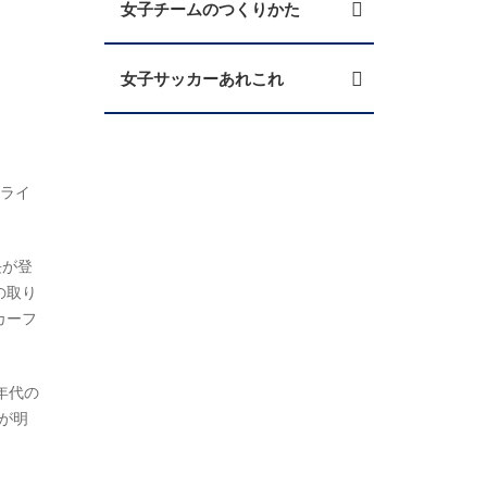
女子チームのつくりかた
女子サッカーあれこれ
ンライ
長が登
の取り
カーフ
年代の
が明