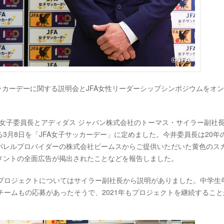
子サッカーデーに関する説明会とJFA女性リーダーシップシンポジウムをオ
FA女子委員長とアディダス ジャパン株式会社のトーマス・サイラー副社
る3月8日を「JFA女子サッカーデー」に定めました。今井委員長は20年
パレルプロバイダーの株式会社ビームスからご提供いただいた黄色のス
メントの全面広告が掲出されたことなどを報告しました。
AM」プロジェクトについてはサイラー副社長から説明がありました。中学生
チームもの応募があったそうで、2021年もプロジェクトを継続すること