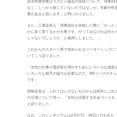
岩渕専務理事はラグビー協会の現状について「理事24
なく、しっかり探していないのではないか。年齢や性
要があると思います」と問いかけました。
また、三屋会長も「理事就任を依頼した際に『やった
かに多く育てるかが大事です。やってみなければ分か
じゃないでしょうか」と後押ししました。
これからのスポーツ界で求められるリーダーシップに
いてこう語りました。
「女性の仕事の選択肢を増やすためにいろいろな道筋
いろいろな相手の協力が必要なので、WEリーグのチ
です」
田嶋会長は「ぶれてはいけないものからは絶対にぶれ
の立場について述べ、「女性が活躍する社会づくりを
と語りました。
なお、このシンポジウムは2月27日・28日に行われた