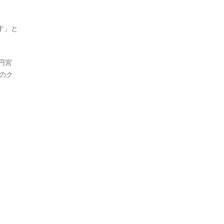
す」と
。
円宮
のク