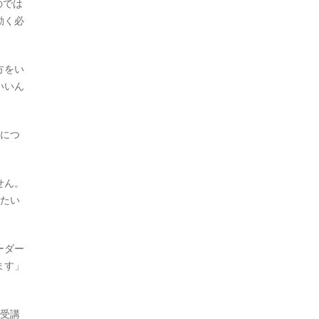
のでは
動く必
方をい
いいん
割につ
せん。
きたい
ーダー
ます」
て受講