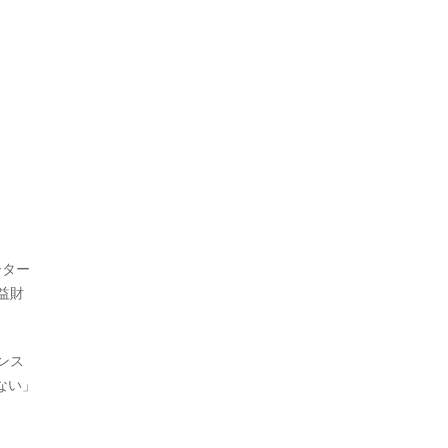
ーター
益財
ンス
ない」