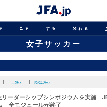
表
見る
する
関わる
女子サッカー
│
一覧へ
│
次の記事へ
リーダーシップシンポジウムを実施 JF
ム 全モジュールが終了