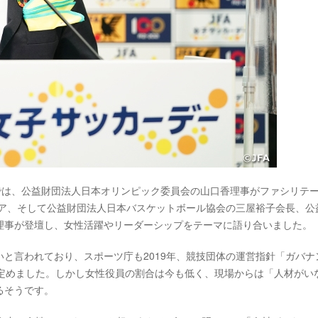
では、公益財団法人日本オリンピック委員会の山口香理事がファシリテ
ェア、そして公益財団法人日本バスケットボール協会の三屋裕子会長、公
理事が登壇し、女性活躍やリーダーシップをテーマに語り合いました。
と言われており、スポーツ庁も2019年、競技団体の運営指針「ガバナ
う定めました。しかし女性役員の割合は今も低く、現場からは「人材がい
るそうです。