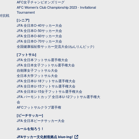
AFC女子チャンピオンズリーグ
AFC Women's Club Championship 2023 - Invitational
Tournament
対抗戦
[シニア]
JFA 全日本O-40サッカー大会
JFA 全日本O-50サッカー大会
JFA 全日本O-60サッカー大会
JFA 全日本O-70サッカー大会
全国健康福祉祭サッカー交流大会(ねんりんピック)
[フットサル]
JFA 全日本フットサル選手権大会
JFA 全日本女子フットサル選手権大会
自衛隊女子フットサル大会
全日本大学フットサル大会
JFA 全日本U-18フットサル選手権大会
JFA 全日本U-15フットサル選手権大会
JFA 全日本U-15女子フットサル選手権大会
JFA バーモントカップ 全日本U-12フットサル選手権大
会
AFCフットサルクラブ選手権
[ビーチサッカー]
JFA 全日本ビーチサッカー大会
ルールを知ろう！
JFAサッカー文化創造拠点 blue-ing!