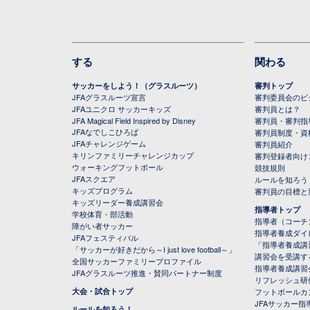
する
関わる
サッカーをしよう！（グラスルーツ）
審判トップ
JFAグラスルーツ宣言
審判委員会のビジ
JFAユニクロ サッカーキッズ
審判員とは？
JFA Magical Field Inspired by Disney
審判員・審判指
JFAなでしこひろば
審判員制度・資
JFAチャレンジゲーム
審判員紹介
キリンファミリーチャレンジカップ
審判登録者向け
ウォーキングフットボール
競技規則
JFAスクエア
ルールを知ろう
キッズプログラム
審判員の目標と
キッズリーダー養成講習会
指導者トップ
学校体育・部活動
指導者（コーチ
障がい者サッカー
指導者養成ダイ
JFAフェスティバル
「指導者養成講
「サッカーが好きだから～I just love football～」
講習会を受講す
全国サッカーファミリープロファイル
指導者養成講習
JFAグラスルーツ推進・賛同パートナー制度
リフレッシュ研
大会・試合トップ
フットボールカ
JFAサッカー指導
ルールを知ろう！