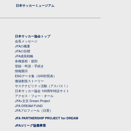
日本サッカーミュージアム
日本サッカー協会トップ
会長メッセージ
JFAの概要
JFAの目標
JFA成長戦略
各種規程・規則
登録・申請・手続き
情報開示
ESGデータ集（GRI対照表）
価値創造ストーリー
サステナビリティ活動（アスパス！）
日本サッカー協会 100周年特設サイト
アクセス・フォー・オール
JFA×文京 Dream Project
JFA DREAM FUND
JFAプロフィール［日英］
JFA PARTNERSHIP PROJECT for DREAM
JFA/Jリーグ協働事業