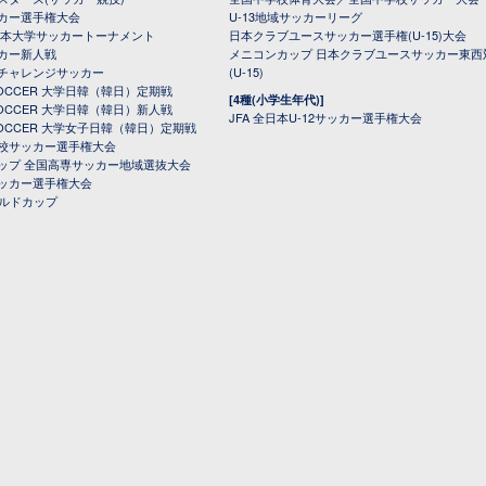
カー選手権大会
U-13地域サッカーリーグ
日本大学サッカートーナメント
日本クラブユースサッカー選手権(U-15)大会
カー新人戦
メニコンカップ 日本クラブユースサッカー東西
チャレンジサッカー
(U-15)
 SOCCER 大学日韓（韓日）定期戦
[4種(小学生年代)]
 SOCCER 大学日韓（韓日）新人戦
JFA 全日本U-12サッカー選手権大会
 SOCCER 大学女子日韓（韓日）定期戦
校サッカー選手権大会
ップ 全国高専サッカー地域選抜大会
ッカー選手権大会
ールドカップ