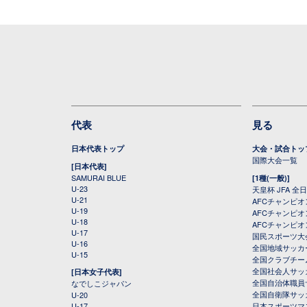
代表
見る
日本代表トップ
大会・試合トッ
国際大会一覧
[日本代表]
SAMURAI BLUE
[1種(一般)]
U-23
天皇杯 JFA 
U-21
AFCチャンピ
U-19
AFCチャンピオン
U-18
AFCチャンピオ
U-17
国民スポーツ大
U-16
全国地域サッカ
U-15
全国クラブチー
全国社会人サッ
[日本女子代表]
全国自治体職員
なでしこジャパン
全国自衛隊サッ
U-20
U-17
日本スポーツマ