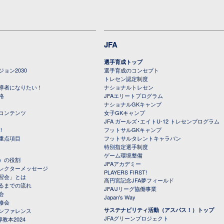
JFA
選手育成トップ
ョン2030
選手育成のコンセプト
トレセン認定制度
導者になりたい！
ナショナルトレセン
格
JFAエリートプログラム
ナショナルGKキャンプ
コンテンツ
女子GKキャンプ
JFA ガールズ･エイトU-12 トレセンプログラム
！
フットサルGKキャンプ
重点項目
フットサルタレントキャラバン
特別指定選手制度
ゲーム環境整備
）の役割
JFAアカデミー
レクターメッセージ
PLAYERS FIRST!
習会」とは
高円宮記念JFA夢フィールド
るまでの流れ
JFA/Jリーグ協働事業
会
Japan's Way
修会
サステナビリティ活動（アスパス！）トップ
ンファレンス
JFAグリーンプロジェクト
教本2024