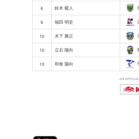
鈴木 暖人
6
福田 明史
6
木下 勝正
10
立石 陽向
10
和食 陽向
10
JFA OFFICIA