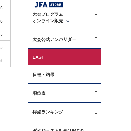
6
大会プログラム
オンライン販売
6
5
大会公式アンバサダー
5
EAST
5
日程・結果
順位表
得点ランキング
ダイジェスト動画(JFATV)