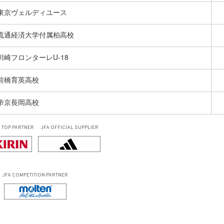
東京ヴェルディユース
流通経済大学付属柏高校
川崎フロンターレU-18
前橋育英高校
帝京長岡高校
L
TOP PARTNER
JFA OFFICIAL
SUPPLIER
JFA COMPETITION PARTNER