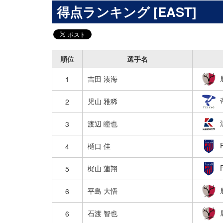
得点ランキング [EAST]
順位
選手名
吉田 湊海
1
児山 雅稀
2
渡辺 瞳也
3
樋口 佳
4
梶山 蓮翔
5
平島 大悟
6
石渡 智也
6