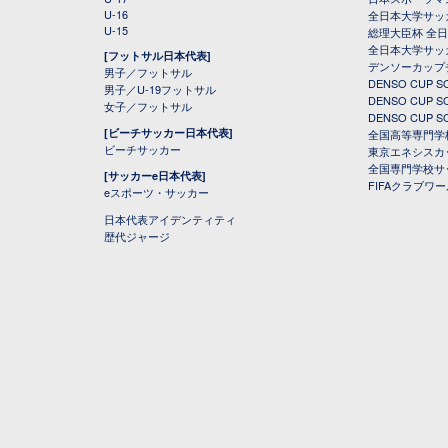
U-16
全日本大学サッ
U-15
総理大臣杯 全
全日本大学サッ
[フットサル日本代表]
デンソーカップ
男子／フットサル
DENSO CUP
男子／U-19フットサル
DENSO CUP
女子／フットサル
DENSO CUP
[ビーチサッカー日本代表]
全国高等専門学
ビーチサッカー
東京エネシスカ
全国専門学校サ
[サッカーe日本代表]
FIFAクラブワ
eスポーツ・サッカー
日本代表アイデンティティ
歴代ジャージ