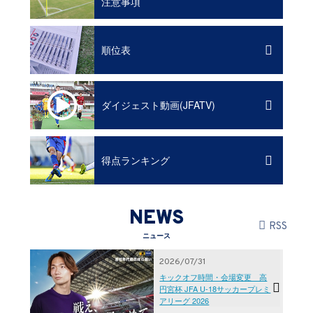
注意事項
順位表
ダイジェスト動画(JFATV)
得点ランキング
NEWS
RSS
ニュース
2026/07/31
キックオフ時間・会場変更 高
円宮杯 JFA U-18サッカープレミ
アリーグ 2026