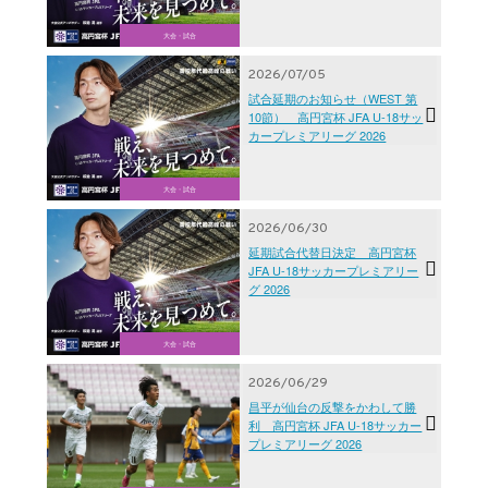
大会・試合
2026/07/05
試合延期のお知らせ（WEST 第
10節） 高円宮杯 JFA U-18サッ
カープレミアリーグ 2026
大会・試合
2026/06/30
延期試合代替日決定 高円宮杯
JFA U-18サッカープレミアリー
グ 2026
大会・試合
2026/06/29
昌平が仙台の反撃をかわして勝
利 高円宮杯 JFA U-18サッカー
プレミアリーグ 2026