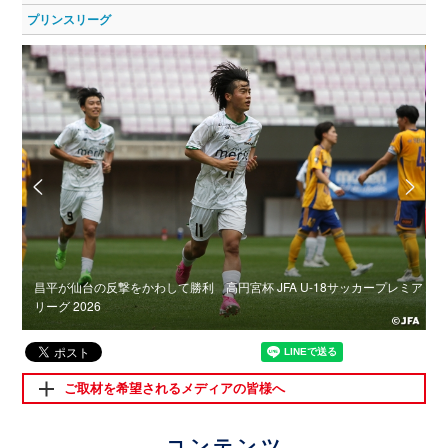
プリンスリーグ
昌平が仙台の反撃をかわして勝利 高円宮杯 JFA U-18サッカープレミア
神
26
リーグ 2026
2
ご取材を希望されるメディアの皆様へ
コンテンツ