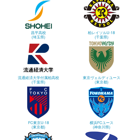
昌平高校
柏レイソルU-18
(埼玉県)
(千葉県)
流通経済大学付属柏高校
東京ヴェルディユース
(千葉県)
(東京都)
FC東京U-18
横浜FCユース
(東京都)
(神奈川県)