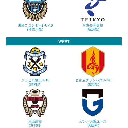
川崎フロンターレU-18
帝京長岡高校
(神奈川県)
(新潟県)
WEST
ジュビロ磐田U-18
名古屋グランパスU-18
(静岡県)
(愛知県)
東山高校
ガンバ大阪ユース
(京都府)
(大阪府)