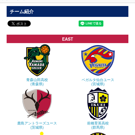
チーム紹介
EAST
青森山田高校
ベガルタ仙台ユース
(青森県)
(宮城県)
鹿島アントラーズユース
前橋育英高校
(茨城県)
(群馬県)