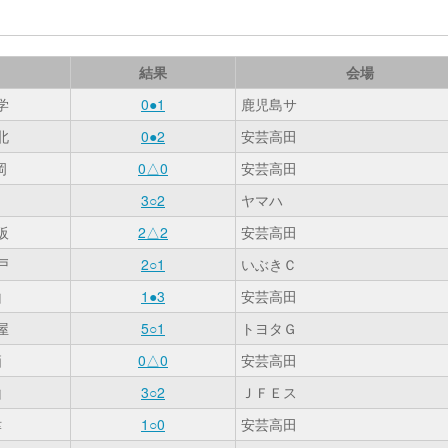
結果
会場
学
0●1
鹿児島サ
北
0●2
安芸高田
岡
0△0
安芸高田
田
3○2
ヤマハ
阪
2△2
安芸高田
戸
2○1
いぶきＣ
山
1●3
安芸高田
屋
5○1
トヨタＧ
栖
0△0
安芸高田
山
3○2
ＪＦＥス
津
1○0
安芸高田