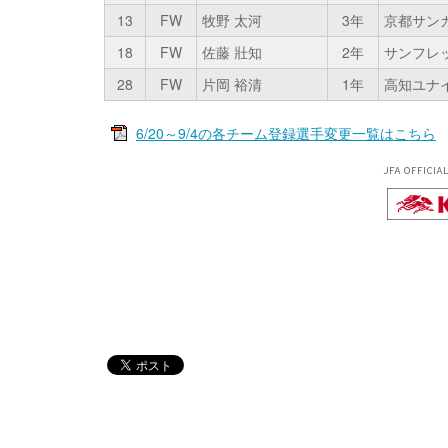
13
FW
牧野 太河
3年
京都サンガF
18
FW
佐藤 壯知
2年
サンフレ
28
FW
片岡 裕清
1年
高知ユナ
6/20～9/4の各チーム登録選手変更一覧はこちら
JFA OFFICIA