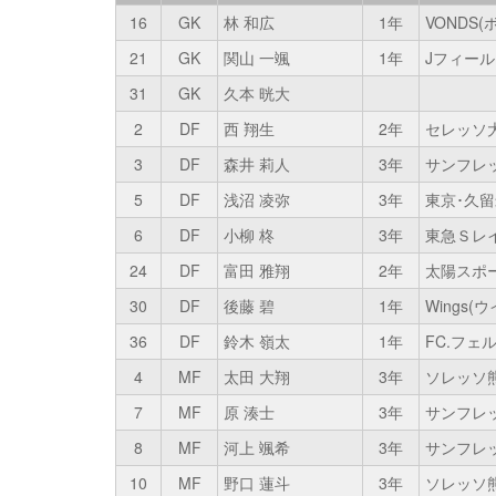
16
GK
林 和広
1年
VONDS
21
GK
関山 一颯
1年
Jフィー
31
GK
久本 晄大
2
DF
西 翔生
2年
セレッソ大
3
DF
森井 莉人
3年
サンフレ
5
DF
浅沼 凌弥
3年
東京･久留米
6
DF
小柳 柊
3年
東急Ｓレイ
24
DF
富田 雅翔
2年
太陽スポー
30
DF
後藤 碧
1年
Wings(ウ
36
DF
鈴木 嶺太
1年
FC.フェ
4
MF
太田 大翔
3年
ソレッソ
7
MF
原 湊士
3年
サンフレ
8
MF
河上 颯希
3年
サンフレ
10
MF
野口 蓮斗
3年
ソレッソ