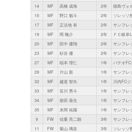
14
MF
高橋 成海
2年
徳島ヴォ
15
MF
野口 魁斗
2年
ソレッソ
17
MF
正法地 有
2年
サンフレ
19
MF
岡 颯介
2年
ＦＣ岐阜U
20
MF
田中 優翔
2年
サンフレ
23
MF
杉谷 優
2年
サンフレッ
27
MF
稲本 理仁
1年
パテオF
29
MF
片山 新
1年
サンフレ
32
MF
越道 智矢
1年
川内FC
33
MF
笹川 秀斗
1年
サンフレ
34
MF
柴田 葵生
1年
サンフレ
35
MF
末岡 祐陽
1年
サンフレ
9
FW
信重 亮二朗
3年
サンフレ
11
FW
菊山 璃皇
3年
ソレッソ