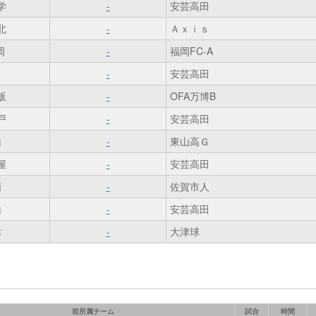
学
-
安芸高田
北
-
Ａｘｉｓ
岡
-
福岡FC-A
田
-
安芸高田
阪
-
OFA万博B
戸
-
安芸高田
山
-
東山高Ｇ
屋
-
安芸高田
栖
-
佐賀市人
山
-
安芸高田
津
-
大津球
前所属チーム
試合
時間