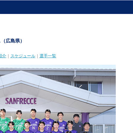
ス
（広島県）
紹介
｜
スケジュール
｜
選手一覧