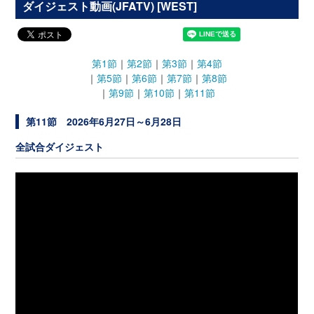
ダイジェスト動画(JFATV) [WEST]
第1節
｜
第2節
｜
第3節
｜
第4節
｜
第5節
｜
第6節
｜
第7節
｜
第8節
｜
第9節
｜
第10節
｜
第11節
第11節 2026年6月27日～6月28日
全試合ダイジェスト