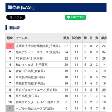
順位表 [EAST]
順位表
順位
チーム名
勝点
試合数
勝
分
負
得点
1
流通経済大学付属柏高校(千葉県)
27
11
9
0
2
24
2
鹿島アントラーズユース(茨城県)
24
11
8
0
3
34
3
FC東京U-18(東京都)
22
11
7
1
3
28
4
柏レイソルU-18(千葉県)
20
11
6
2
3
14
5
青森山田高校(青森県)
19
11
6
1
4
19
6
帝京長岡高校(新潟県)
18
11
6
0
5
29
7
前橋育英高校(群馬県)
16
11
4
4
3
16
8
東京ヴェルディユース(東京都)
14
11
4
2
5
20
9
昌平高校(埼玉県)
10
11
3
1
7
14
10
川崎フロンターレU-18(神奈川県)
8
11
2
2
7
18
11
ベガルタ仙台ユース(宮城県)
6
11
1
3
7
8