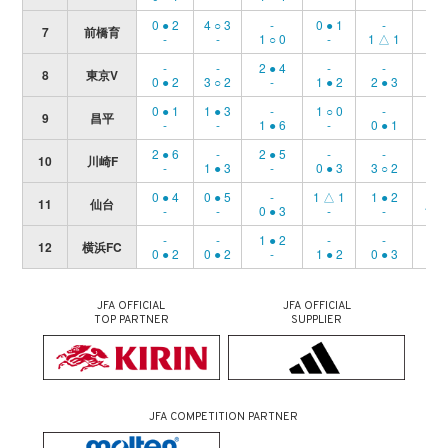
0 ● 2
4 ○ 3
-
0 ● 1
-
-
7
前橋育
-
-
1 ○ 0
-
1 △ 1
0 ●
-
-
2 ● 4
-
-
5 ○
8
東京V
0 ● 2
3 ○ 2
-
1 ● 2
2 ● 3
-
0 ● 1
1 ● 3
-
1 ○ 0
-
-
9
昌平
-
-
1 ● 6
-
0 ● 1
1 ●
2 ● 6
-
2 ● 5
-
-
2 ●
10
川崎F
-
1 ● 3
-
0 ● 3
3 ○ 2
-
0 ● 4
0 ● 5
-
1 △ 1
1 ● 2
-
11
仙台
-
-
0 ● 3
-
-
1 ● 
-
-
1 ● 2
-
-
0 ●
12
横浜FC
0 ● 2
0 ● 2
-
1 ● 2
0 ● 3
-
JFA OFFICIAL
JFA OFFICIAL
TOP PARTNER
SUPPLIER
JFA COMPETITION PARTNER