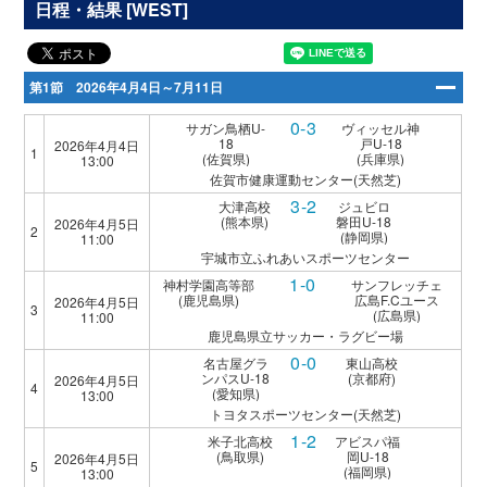
日程・結果 [WEST]
第1節 2026年4月4日～7月11日
0-3
サガン鳥栖U-
ヴィッセル神
18
戸U-18
2026年4月4日
1
(佐賀県)
(兵庫県)
13:00
佐賀市健康運動センター(天然芝)
3-2
大津高校
ジュビロ
(熊本県)
磐田U-18
2026年4月5日
2
(静岡県)
11:00
宇城市立ふれあいスポーツセンター
1-0
神村学園高等部
サンフレッチェ
(鹿児島県)
広島F.Cユース
2026年4月5日
3
(広島県)
11:00
鹿児島県立サッカー・ラグビー場
0-0
名古屋グラ
東山高校
ンパスU-18
(京都府)
2026年4月5日
4
(愛知県)
13:00
トヨタスポーツセンター(天然芝)
1-2
米子北高校
アビスパ福
(鳥取県)
岡U-18
2026年4月5日
5
(福岡県)
13:00