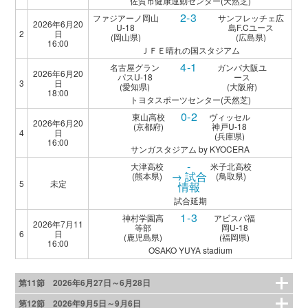
佐賀市健康運動センター(天然芝)
2-3
ファジアーノ岡山
サンフレッチェ広
2026年6月20
U-18
島F.Cユース
2
日
(岡山県)
(広島県)
16:00
ＪＦＥ晴れの国スタジアム
4-1
名古屋グラン
ガンバ大阪ユ
2026年6月20
パスU-18
ース
3
日
(愛知県)
(大阪府)
18:00
トヨタスポーツセンター(天然芝)
0-2
東山高校
ヴィッセル
2026年6月20
(京都府)
神戸U-18
4
日
(兵庫県)
16:00
サンガスタジアム by KYOCERA
-
大津高校
米子北高校
→ 試合
(熊本県)
(鳥取県)
5
未定
情報
試合延期
1-3
神村学園高
アビスパ福
2026年7月11
等部
岡U-18
6
日
(鹿児島県)
(福岡県)
16:00
OSAKO YUYA stadium
第11節 2026年6月27日～6月28日
第12節 2026年9月5日～9月6日