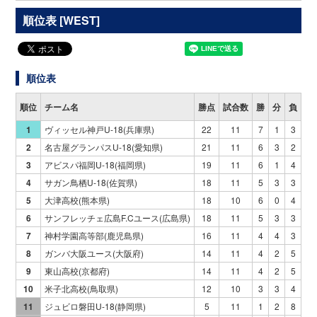
順位表 [WEST]
順位表
順位
チーム名
勝点
試合数
勝
分
負
得
1
ヴィッセル神戸U-18(兵庫県)
22
11
7
1
3
2
2
名古屋グランパスU-18(愛知県)
21
11
6
3
2
2
3
アビスパ福岡U-18(福岡県)
19
11
6
1
4
1
4
サガン鳥栖U-18(佐賀県)
18
11
5
3
3
1
5
大津高校(熊本県)
18
10
6
0
4
1
6
サンフレッチェ広島F.Cユース(広島県)
18
11
5
3
3
1
7
神村学園高等部(鹿児島県)
16
11
4
4
3
1
8
ガンバ大阪ユース(大阪府)
14
11
4
2
5
1
9
東山高校(京都府)
14
11
4
2
5
1
10
米子北高校(鳥取県)
12
10
3
3
4
1
11
ジュビロ磐田U-18(静岡県)
5
11
1
2
8
2