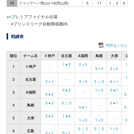
12
ファジアーノ岡山U-18(岡山県)
5
11
1
2
8
1
※
■
プレミアファイナル出場
■
プリンスリーグ自動降格圏内
戦績表
PDFはこちら
順位
チーム名
Ｖ神戸
名古屋
A福岡
鳥栖
大津
広島
1 ● 3
2 ○ 0
-
-
1 ● 2
1
Ｖ神戸
-
-
-
3 ○ 0
3 ○ 2
-
-
-
-
-
1 ● 5
2
名古屋
-
3 ○ 1
3 ○ 0
3 △ 3
4 ○ 1
-
-
0 ● 3
1 ○ 0
0 ● 1
-
3
A福岡
-
0 ● 2
-
-
-
0 △ 
0 ● 3
3 △ 3
-
0 ● 1
-
4
鳥栖
-
-
-
0 ● 1
-
0 △ 
2 ● 3
1 ● 4
-
-
-
5
大津
-
-
-
1 ○ 0
1 ○ 0
0 ● 1
-
-
0 △ 0
0 △ 0
1 ○ 0
6
広島
-
2 ○ 1
5 ○ 1
-
-
-