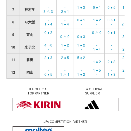
-
-
1 ● 3
0 ● 1
0 ● 5
1 ○ 0
7
神村学
3 △ 3
2 ○ 1
-
-
-
-
-
-
0 ● 1
1 ● 2
3 ○ 1
-
8
Ｇ大阪
1 ● 4
1 ● 4
-
-
-
2 △ 
0 ● 2
-
-
0 △ 0
0 ● 1
-
9
東山
-
0 △ 0
0 ● 3
-
-
3 ○ 1
4 ○ 0
1 ● 2
1 ● 2
-
-
-
10
米子北
-
-
-
1 ● 4
-
2 ○ 0
2 ● 3
2 ● 5
5 ○ 2
-
-
2 ● 3
11
磐田
-
-
-
1 ● 2
2 ● 3
-
-
-
-
1 ● 5
-
2 ● 3
12
岡山
0 ● 5
1 △ 1
1 ● 2
-
1 ● 3
-
JFA OFFICIAL
JFA OFFICIAL
TOP PARTNER
SUPPLIER
JFA COMPETITION PARTNER