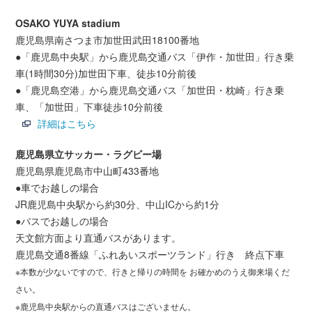
OSAKO YUYA stadium
鹿児島県南さつま市加世田武田18100番地
●「鹿児島中央駅」から鹿児島交通バス「伊作・加世田」行き乗
車(1時間30分)加世田下車、徒歩10分前後
●「鹿児島空港」から鹿児島交通バス「加世田・枕崎」行き乗
車、「加世田」下車徒歩10分前後
詳細はこちら
鹿児島県立サッカー・ラグビー場
鹿児島県鹿児島市中山町433番地
●車でお越しの場合
JR鹿児島中央駅から約30分、中山ICから約1分
●バスでお越しの場合
天文館方面より直通バスがあります。
鹿児島交通8番線「ふれあいスポーツランド」行き 終点下車
※本数が少ないですので、行きと帰りの時間を お確かめのうえ御来場くだ
さい。
※鹿児島中央駅からの直通バスはございません。