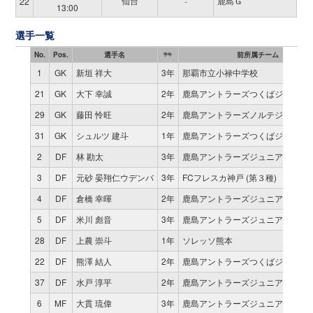
仙台
鹿島Ｇ
22
-
13:00
選手一覧
No.
Pos.
選手名
前所属チーム
学年
1
GK
新垣 祥大
3年
那覇市立小禄中学校
21
GK
大下 幸誠
2年
鹿島アントラーズつくばジュニア
29
GK
藤田 怜旺
2年
鹿島アントラーズノルテジュニア
31
GK
シュルツ 建斗
1年
鹿島アントラーズつくばジュニア
2
DF
林 勘太
3年
鹿島アントラーズジュニアユース
3
DF
元砂 晏翔仁ウデンバ
3年
FCフレスカ神戸 (第３種)
4
DF
倉橋 幸暉
2年
鹿島アントラーズジュニアユース
5
DF
米川 彪音
3年
鹿島アントラーズジュニアユース
28
DF
上農 崇斗
1年
ソレッソ熊本
22
DF
熊澤 結人
2年
鹿島アントラーズつくばジュニア
37
DF
水戸 淳平
2年
鹿島アントラーズジュニアユース
6
MF
大貫 琉偉
3年
鹿島アントラーズジュニアユース