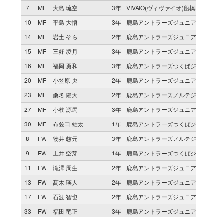
7
MF
大島 琉空
3年
VIVAIO(ヴィヴァイオ)船橋SC (第
10
MF
平島 大悟
3年
鹿島アントラーズジュニアユース
14
MF
岩土 そら
2年
鹿島アントラーズジュニアユース
15
MF
三好 凌月
3年
鹿島アントラーズジュニアユース
16
MF
福岡 勇和
3年
鹿島アントラーズつくばジュニア
20
MF
小笠原 央
2年
鹿島アントラーズジュニアユース
23
MF
桑名 陽大
2年
鹿島アントラーズノルテジュニア
27
MF
小枝 源馬
3年
鹿島アントラーズジュニアユース
30
MF
布袋田 結太
1年
鹿島アントラーズつくばジュニア
8
FW
物井 慈元
3年
鹿島アントラーズノルテジュニア
9
FW
土井 空芽
1年
鹿島アントラーズつくばジュニア
11
FW
滝澤 周生
2年
鹿島アントラーズジュニアユース
13
FW
髙木 瑛人
2年
鹿島アントラーズジュニアユース
17
FW
石渡 智也
2年
鹿島アントラーズジュニアユース
33
FW
福田 竜正
3年
鹿島アントラーズジュニアユース