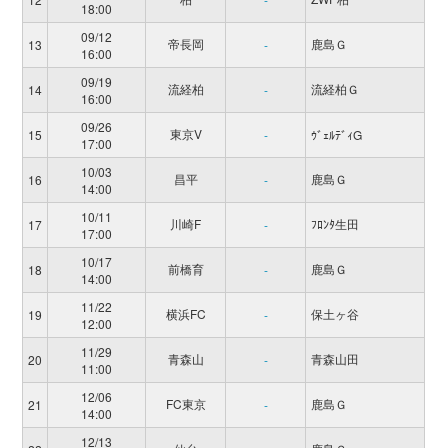
18:00
09/12
帝長岡
鹿島Ｇ
13
-
16:00
09/19
流経柏
流経柏Ｇ
14
-
16:00
09/26
東京V
15
-
ｳﾞｪﾙﾃﾞｨG
17:00
10/03
昌平
鹿島Ｇ
16
-
14:00
10/11
川崎F
ﾌﾛﾝﾀ生田
17
-
17:00
10/17
前橋育
鹿島Ｇ
18
-
14:00
11/22
横浜FC
保土ヶ谷
19
-
12:00
11/29
青森山
青森山田
20
-
11:00
12/06
FC東京
鹿島Ｇ
21
-
14:00
12/13