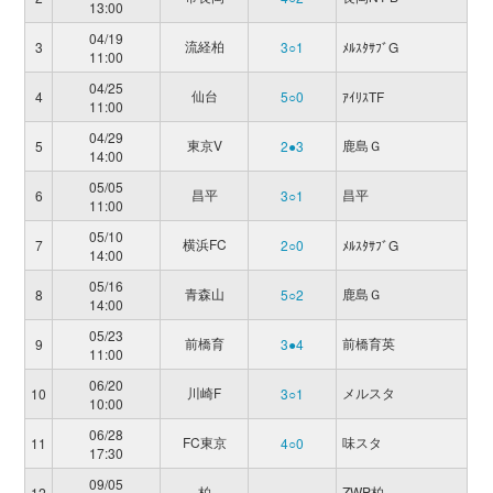
13:00
04/19
流経柏
3
3○1
ﾒﾙｽﾀｻﾌﾞG
11:00
04/25
仙台
4
5○0
ｱｲﾘｽTF
11:00
04/29
東京V
鹿島Ｇ
5
2●3
14:00
05/05
昌平
昌平
6
3○1
11:00
05/10
横浜FC
7
2○0
ﾒﾙｽﾀｻﾌﾞG
14:00
05/16
青森山
鹿島Ｇ
8
5○2
14:00
05/23
前橋育
前橋育英
9
3●4
11:00
06/20
川崎F
メルスタ
10
3○1
10:00
06/28
FC東京
味スタ
11
4○0
17:30
09/05
柏
ZWP柏
12
-