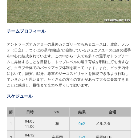
チームプロフィール
アントラーズアカデミーの最終カテゴリーでもあるユースは、鹿島、ノル
テ（日立）、つくばの県内3拠点で活動しているジュニアユース出身の選手
を中心に結成されています。この中から一人でも多くの選手がトップチー
ムに昇格することを目指し、トップレベルの選手育成を明確に打ち出すな
ど、クラブ全体でのバックアップ体制を取っています。また、ピッチ内外
において、誠実、献身、尊重のジーコスピリットを体現できるよう行動し
ていきたいと思います。たくさんの方々の支えがあって大会に参加できる
ことに感謝し、最後まで全力を尽くして戦います。
スケジュール
節
日時
vs.
結果
会場
04/05
柏
メルスタ
1
0●2
11:00
04/12
帝長岡
長岡NT B
2
4○2