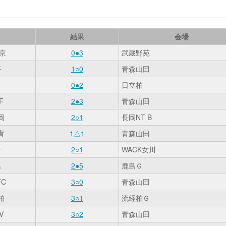
結果
会場
京
0●3
武蔵野苑
平
1○0
青森山田
0●2
日立柏
F
2●3
青森山田
岡
2○1
長岡NT B
育
1△1
青森山田
台
2○1
WACK女川
島
2●5
鹿島Ｇ
C
3○0
青森山田
柏
3○1
流経柏Ｇ
V
3○2
青森山田