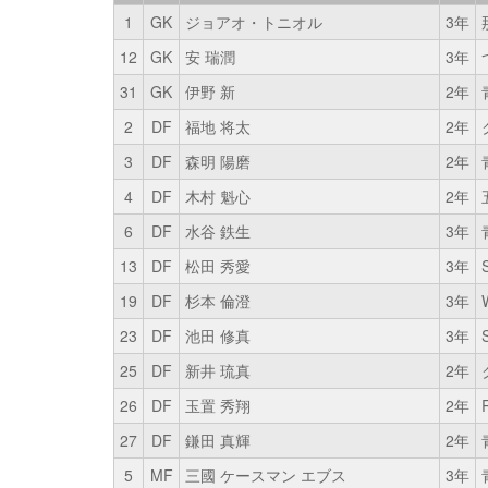
1
GK
ジョアオ・トニオル
3年
12
GK
安 瑞潤
3年
31
GK
伊野 新
2年
2
DF
福地 将太
2年
3
DF
森明 陽磨
2年
4
DF
木村 魁心
2年
6
DF
水谷 鉄生
3年
13
DF
松田 秀愛
3年
19
DF
杉本 倫澄
3年
23
DF
池田 修真
3年
25
DF
新井 琉真
2年
26
DF
玉置 秀翔
2年
27
DF
鎌田 真輝
2年
5
MF
三國 ケースマン エブス
3年