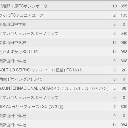
那須野ヶ原FCボンジボーラ
10
855
つくばFCジュニアユース
2
135
青森山田中学校
0
0
クマガヤサッカースポーツクラブ
6
540
青森山田中学校
11
990
五戸すずかけSC U-15
11
988
青森山田中学校
9
808
SOLTILO SEIRYO(ソルティーロ星稜) FC U-15
3
26
Wings(ウイングス) U-15
0
0
S.C.INTERNACIONAL JAPAN(インテルナシオナル･ジャパン)
5
88
クマガヤサッカースポーツクラブ
0
0
RIP ACE(リップエース) SC (第３種)
7
630
青森山田中学校
0
0
青森山田中学校
11
984