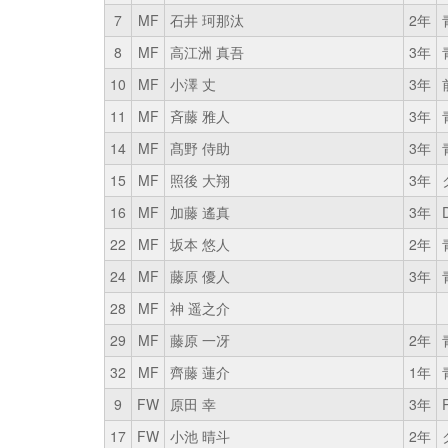
7
MF
石井 珂那汰
2年
8
MF
高江洲 真吾
3年
10
MF
小澤 丈
3年
11
MF
斉藤 雅人
3年
14
MF
髙野 侍助
3年
15
MF
照後 大翔
3年
16
MF
加藤 遙真
3年
22
MF
坂本 悠人
2年
24
MF
藤原 優人
3年
28
MF
神 遥之介
29
MF
藤原 一冴
2年
32
MF
齊藤 蓮介
1年
9
FW
原田 幸
3年
17
FW
小池 晴斗
2年