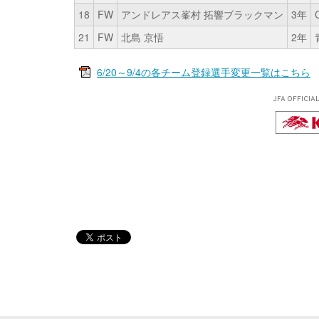
18
FW
アンドレアス峯村 拓響ブラックマン
3年
21
FW
北島 京悟
2年
6/20～9/4の各チーム登録選手変更一覧はこちら
JFA OFFICIA