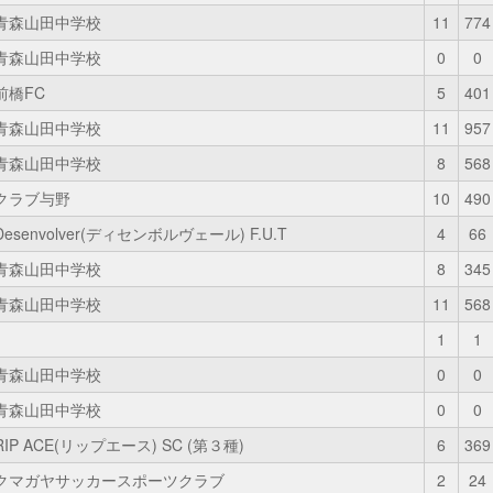
青森山田中学校
11
774
青森山田中学校
0
0
前橋FC
5
401
青森山田中学校
11
957
青森山田中学校
8
568
クラブ与野
10
490
Desenvolver(ディセンボルヴェール) F.U.T
4
66
青森山田中学校
8
345
青森山田中学校
11
568
1
1
青森山田中学校
0
0
青森山田中学校
0
0
RIP ACE(リップエース) SC (第３種)
6
369
クマガヤサッカースポーツクラブ
2
24