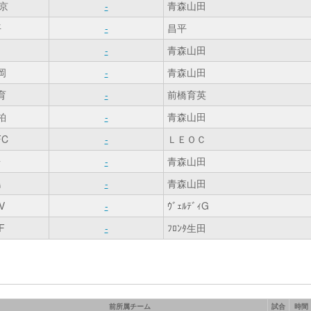
京
-
青森山田
平
-
昌平
-
青森山田
岡
-
青森山田
育
-
前橋育英
柏
-
青森山田
C
-
ＬＥＯＣ
台
-
青森山田
島
-
青森山田
V
-
ｳﾞｪﾙﾃﾞｨG
F
-
ﾌﾛﾝﾀ生田
前所属チーム
試合
時間