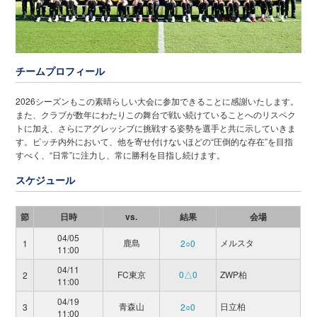
チームプロフィール
2026シーズンもこの素晴らしい大会に参加できることに感謝いたします。
また、クラブが数年にわたりこの舞台で戦い続けていることへのリスペク
トに加え、さらにアグレッシブに挑戦する姿勢を選手と共に示していきま
す。ピッチ内外において、他を寄せ付けないほどの“圧倒的な存在”を目指
すべく、“日常”に注力し、常に勝利を目指し続けます。
スケジュール
節
日時
vs.
結果
会場
04/05
鹿島
メルスタ
1
2○0
11:00
04/11
FC東京
0△0
ZWP柏
2
11:00
04/19
青森山
日立柏
3
2○0
11:00