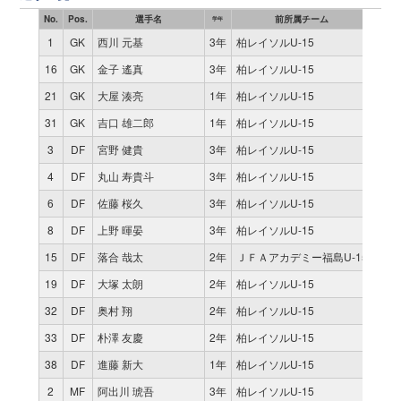
No.
Pos.
選手名
前所属チーム
試合
学年
1
GK
西川 元基
3年
柏レイソルU-15
2
16
GK
金子 遙真
3年
柏レイソルU-15
9
21
GK
大屋 湊亮
1年
柏レイソルU-15
0
31
GK
吉口 雄二郎
1年
柏レイソルU-15
0
3
DF
宮野 健貴
3年
柏レイソルU-15
11
4
DF
丸山 寿貴斗
3年
柏レイソルU-15
10
6
DF
佐藤 桜久
3年
柏レイソルU-15
11
8
DF
上野 暉晏
3年
柏レイソルU-15
11
15
DF
落合 哉太
2年
ＪＦＡアカデミー福島U-15
9
19
DF
大塚 太朗
2年
柏レイソルU-15
0
32
DF
奥村 翔
2年
柏レイソルU-15
2
33
DF
朴澤 友慶
2年
柏レイソルU-15
2
38
DF
進藤 新大
1年
柏レイソルU-15
0
2
MF
阿出川 琥吾
3年
柏レイソルU-15
11