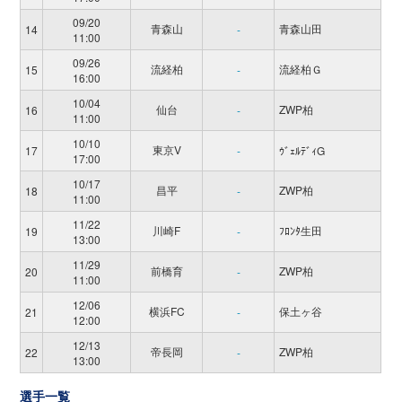
09/20
青森山
青森山田
14
-
11:00
09/26
流経柏
流経柏Ｇ
15
-
16:00
10/04
仙台
ZWP柏
16
-
11:00
10/10
東京V
17
-
ｳﾞｪﾙﾃﾞｨG
17:00
10/17
昌平
ZWP柏
18
-
11:00
11/22
川崎F
ﾌﾛﾝﾀ生田
19
-
13:00
11/29
前橋育
ZWP柏
20
-
11:00
12/06
横浜FC
保土ヶ谷
21
-
12:00
12/13
帝長岡
ZWP柏
22
-
13:00
選手一覧