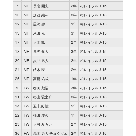
7
MF
長南 開史
2年
柏レイソルU-15
2
10
MF
加茂 結斗
3年
柏レイソルU-15
11
12
MF
黒沢 碧
3年
柏レイソルU-15
5
13
MF
米田 光
3年
柏レイソルU-15
9
17
MF
大木 颯
2年
柏レイソルU-15
11
18
MF
岸野 遥大
3年
柏レイソルU-15
7
20
MF
炭谷 凪人
2年
柏レイソルU-15
0
24
MF
鈴木 匠
2年
柏レイソルU-15
0
26
MF
高橋 佑成
1年
柏レイソルU-15
0
9
FW
巻渕 彪悟
3年
柏レイソルU-15
11
11
FW
杉山 駿之介
3年
柏レイソルU-15
2
14
FW
五十嵐 陵
2年
柏レイソルU-15
10
22
FW
稲田 凌久
1年
柏レイソルU-15
3
23
FW
大村 みらい
2年
柏レイソルU-15
0
36
FW
茂木 勇人 チュクソム
2年
柏レイソルU-15
11