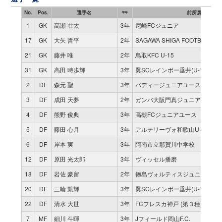
No.
Pos.
選手名
前所属チーム
学年
1
GK
高瀬 壮太
3年
尼崎FCジュニア
17
GK
大矢 哲平
2年
SAGAWA SHIGA FOOTBALL A
21
GK
藤井 唯
2年
鳥取KFC U-15
31
GK
高田 時歩輝
3年
翼SCレインボー垂井(U-15)
2
DF
森元 聖
3年
バディージュニアユース横浜
3
DF
成田 天夢
2年
ガンバ大阪門真ジュニアユース
4
DF
熊野 俊典
3年
高槻FCジュニアユース
5
DF
藤田 心月
3年
アルテリーヴォ和歌山U-15
6
DF
岸本 実
3年
阿南市立那賀川中学校
12
DF
原田 光太郎
3年
ヴィッセル播磨
18
DF
岩佐 豪留
2年
徳島ヴォルティスジュニアユー
20
DF
三輪 凱輝
3年
翼SCレインボー垂井(U-15)
22
DF
清水 大世
3年
FCフレスカ神戸 (第３種)
7
MF
細川 斗暉
3年
Jフィールド岡山F.C.