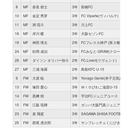
8
MF
奈良 碧士
3年
前橋FC
10
MF
金定 秀芽
3年
FC Viparte(ヴィパルテ)
11
MF
洞 琉斗
3年
川上FC
16
MF
岸川 暖
3年
大阪セゾンFC
19
MF
神田 瑛太
2年
FCフレスカ神戸 (第３種)
24
MF
杉岡 成治
3年
FCみなと-GRAW(クロー)
26
MF
ダイソン オリバー快斗
2年
FC.Livent(リヴェント)
27
MF
三浦 海羅
2年
鳥取KFC U-15
9
FW
大原 暁
3年
Yonago Genki(米子元気) SC U-
13
FW
塚田 愛心
3年
ＭＩＯびわこ滋賀U-15
14
FW
黒﨑 煌
3年
宇治FCジュニアユース
15
FW
江阪 琉輝
3年
ガンバ大阪門真ジュニアユース
23
FW
泉 飛駕
3年
SAGAWA SHIGA FOOTBALL A
25
FW
西尾 虎次郎
3年
サンフレッチェくにびきFC U-1