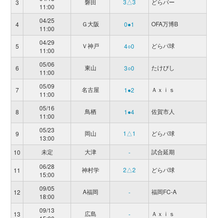
磐田
3△3
どらパー
3
11:00
04/25
Ｇ大阪
OFA万博B
4
0●1
11:00
04/29
Ｖ神戸
どらパ球
5
4○0
11:00
05/06
東山
たけびし
6
3○0
11:00
05/09
名古屋
Ａｘｉｓ
7
1●2
11:00
05/16
鳥栖
佐賀市人
8
1●4
11:00
05/23
岡山
1△1
どらパ球
9
13:00
未定
大津
試合延期
10
-
06/28
神村学
2△2
どらパ球
11
15:00
09/05
A福岡
福岡FC-A
12
-
18:00
09/13
広島
Ａｘｉｓ
13
-