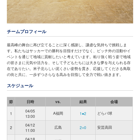
チームプロフィール
最高峰の舞台に再び立てることに深く感謝し、謙虚な気持ちで挑戦しま
す。私たちはサッカーでの勝利を目指すだけでなく、ピッチ外の活動やイ
ベントを通じて地域に貢献したいと考えています。粘り強く戦う姿で地域
の皆さまに元気や活力を、そして子どもたちには大きな夢を与えられる存
在でありたい。米子北らしい泥くさい姿勢を貫き、応援してくださる鳥取
の街と共に、一歩ずつさらなる高みを目指して全力で戦い抜きます。
スケジュール
節
日時
vs.
結果
会場
04/05
A福岡
どらパ球
1
1●2
13:00
04/12
広島
安芸高田
2
2○0
11:00
04/18