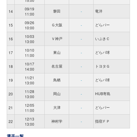
15:00
09/19
磐田
竜洋
14
-
11:00
09/26
Ｇ大阪
どらパー
15
-
10:00
10/03
Ｖ神戸
いぶきＣ
16
-
13:00
10/10
東山
どらパ球
17
-
11:00
10/17
名古屋
トヨタＧ
18
-
14:00
11/21
鳥栖
どらパ球
19
-
13:00
11/28
岡山
HUB寄島
20
-
13:00
12/05
大津
どらパー
21
-
11:00
12/13
神村学
指宿ＦＰ
22
-
13:00
選手一覧