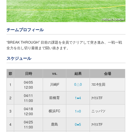
チームプロフィール
“BREAK THROUGH” 目前の課題を全員でクリアして突き進み、一戦一戦
全力を出し切り最後まで闘い抜きます。
スケジュール
節
日時
vs.
結果
会場
04/05
川崎F
0△0
ﾌﾛﾝﾀ生田
1
12:00
04/11
前橋育
2
1●4
ｱｲﾘｽTF
11:00
04/18
横浜FC
ニッパツ
3
1○0
12:00
04/25
鹿島
4
0●5
ｱｲﾘｽTF
11:00