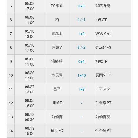
05/02
FC東京
武蔵野苑
5
0●3
17:00
05/06
柏
1△1
6
ｱｲﾘｽTF
11:00
05/10
青森山
WACK女川
7
1●2
13:00
05/16
東京V
2△2
8
ｳﾞｪﾙﾃﾞｨG
17:00
05/23
流経柏
9
0●4
ｱｲﾘｽTF
11:00
06/20
帝長岡
長岡NT B
10
1●10
17:00
06/27
昌平
ユアスタ
11
1●2
13:00
09/05
川崎F
仙台泉PT
12
-
16:00
09/12
前橋育
前橋育英
13
-
09:30
09/19
横浜FC
仙台泉PT
14
-
15:00