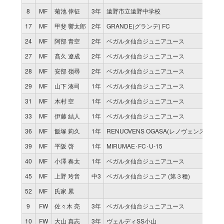
8
MF
菊池 倖征
3年
遠野市立遠野中学校
17
MF
甲斐 響太郎
2年
GRANDE(グランデ) FC
24
MF
阿部 青空
2年
ベガルタ仙台ジュニアユース
27
MF
髙久 遼成
2年
ベガルタ仙台ジュニアユース
28
MF
安部 嶺尋
2年
ベガルタ仙台ジュニアユース
29
MF
山下 湊司
1年
ベガルタ仙台ジュニアユース
31
MF
木村 空
1年
ベガルタ仙台ジュニアユース
33
MF
伊藤 結人
1年
ベガルタ仙台ジュニアユース
36
MF
飯塚 莉久
1年
RENUOVENS OGASA(レノヴェンス オガサ)
39
MF
平阪 啓
1年
MIRUMAE･FC･U-15
40
MF
小澤 春太
1年
ベガルタ仙台ジュニアユース
45
MF
上野 玲音
中3
ベガルタ仙台ジュニア (第３種)
52
MF
氏家 累
9
FW
佐々木 亮
3年
ベガルタ仙台ジュニアユース
10
FW
大山 真志
3年
ヴェルディSS小山