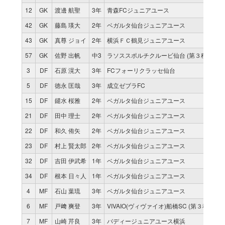
12
GK
渡邊 航聖
3年
青森FCジュニアユース
42
GK
藤島 瑛大
2年
ベガルタ仙台ジュニアユース
43
GK
真尊 ジョイ
2年
横浜ＦＣ鶴見ジュニアユース
57
GK
佐野 出帆
中3
ラソススポルチクルービ仙台 (第３種)
3
DF
石原 滉大
3年
FCフォーリクラッセ仙台
5
DF
徳永 匡哉
3年
成立ゼブラFC
15
DF
鑓水 桜雅
2年
ベガルタ仙台ジュニアユース
21
DF
田中 理士
2年
ベガルタ仙台ジュニアユース
22
DF
和久 侑矢
2年
ベガルタ仙台ジュニアユース
23
DF
村上 賢太郎
2年
ベガルタ仙台ジュニアユース
32
DF
吉田 伊武希
1年
ベガルタ仙台ジュニアユース
34
DF
根本 日々人
1年
ベガルタ仙台ジュニアユース
4
MF
石山 葉琉
3年
ベガルタ仙台ジュニアユース
6
MF
戸﨑 爽登
3年
VIVAIO(ヴィヴァイオ)船橋SC (第３種)
7
MF
山崎 芹良
3年
バディージュニアユース横浜