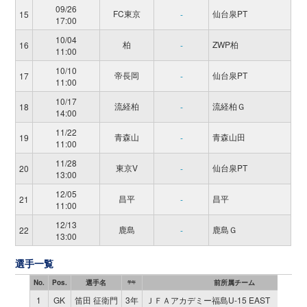
09/26
FC東京
仙台泉PT
15
-
17:00
10/04
柏
ZWP柏
16
-
11:00
10/10
帝長岡
仙台泉PT
17
-
11:00
10/17
流経柏
流経柏Ｇ
18
-
14:00
11/22
青森山
青森山田
19
-
11:00
11/28
東京V
仙台泉PT
20
-
13:00
12/05
昌平
昌平
21
-
11:00
12/13
鹿島
鹿島Ｇ
22
-
13:00
選手一覧
No.
Pos.
選手名
前所属チーム
学年
1
GK
笛田 征衛門
3年
ＪＦＡアカデミー福島U-15 EAST