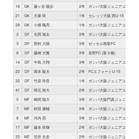
16
GK
藤ヶ谷 陽歩
2年
ガンバ大阪ジュニアユース
21
GK
大家 咲
1年
セレッソ大阪 西U-15
29
GK
小畑 颯亮
1年
ガンバ大阪ジュニアユース
2
DF
丸岡 海太
3年
ガンバ大阪ジュニアユース
3
DF
西村 大陽
3年
ゼッセル熊取FC
6
DF
藤崎 大雅
3年
長野FC (第３種)
14
DF
中島 大翔
3年
ガンバ大阪ジュニアユース
22
DF
岡本 龍大
2年
FCエフォートU-15
32
DF
竹原 玲音
1年
ガンバ大阪ジュニアユース
41
DF
岡元 侑大
2年
ガンバ大阪ジュニアユース
5
MF
嶋岡 陽大
3年
ガンバ大阪門真ジュニアユー
7
MF
村田 康輔
3年
ガンバ大阪ジュニアユース
8
MF
河内 昴
3年
ガンバ大阪ジュニアユース
17
MF
藤本 祥輝
2年
ガンバ大阪ジュニアユース
23
MF
笠井 太史
2年
ガンバ大阪ジュニアユース