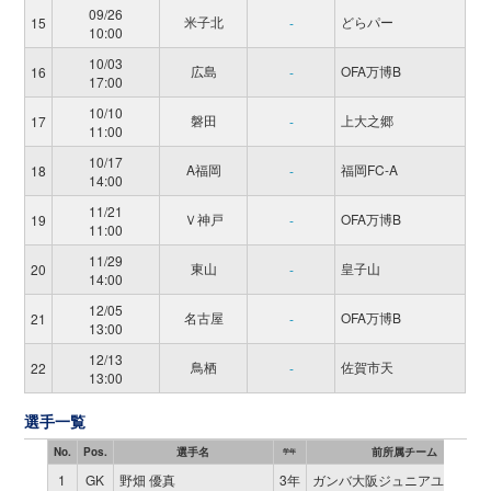
09/26
米子北
どらパー
15
-
10:00
10/03
広島
OFA万博B
16
-
17:00
10/10
磐田
上大之郷
17
-
11:00
10/17
A福岡
福岡FC-A
18
-
14:00
11/21
Ｖ神戸
OFA万博B
19
-
11:00
11/29
東山
皇子山
20
-
14:00
12/05
名古屋
OFA万博B
21
-
13:00
12/13
鳥栖
佐賀市天
22
-
13:00
選手一覧
No.
Pos.
選手名
前所属チーム
学年
1
GK
野畑 優真
3年
ガンバ大阪ジュニアユース