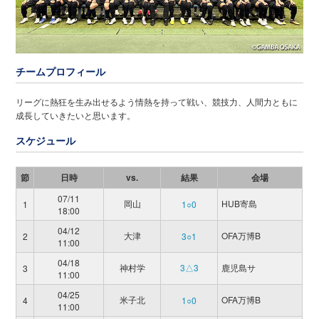
チームプロフィール
リーグに熱狂を生み出せるよう情熱を持って戦い、競技力、人間力ともに
成長していきたいと思います。
スケジュール
節
日時
vs.
結果
会場
07/11
岡山
HUB寄島
1
1○0
18:00
04/12
大津
OFA万博B
2
3○1
11:00
04/18
神村学
3△3
鹿児島サ
3
11:00
04/25
米子北
OFA万博B
4
1○0
11:00