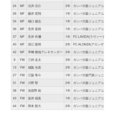
24
MF
北井 涼介
2年
ガンバ大阪ジュニアユース
26
MF
藤井 英翔
1年
ガンバ大阪ジュニアユース
34
MF
樋口 健志
1年
ガンバ大阪ジュニアユース
36
MF
笠井 直樹
1年
ガンバ大阪ジュニアユース
37
MF
笠井 作彌
1年
FC LAVIDA(ラヴィーダ)
40
MF
深江 龍明
2年
FC ALONZA(アロンザ) U15
42
MF
早﨑 雅哉アレキサンダー
2年
ガンバ大阪ジュニアユース
9
FW
三村 走太
3年
ガンバ大阪ジュニアユース
13
FW
城阪 光喜
2年
ガンバ大阪ジュニアユース
27
FW
江阪 隼斗
1年
ガンバ大阪門真ジュニアユー
31
FW
川野 聖
2年
ガンバ大阪ジュニアユース
38
FW
加賀野 統
1年
ガンバ大阪ジュニアユース
43
FW
坂井 雄真
1年
ガンバ大阪ジュニアユース
44
FW
岡本 新大
2年
ガンバ大阪ジュニアユース