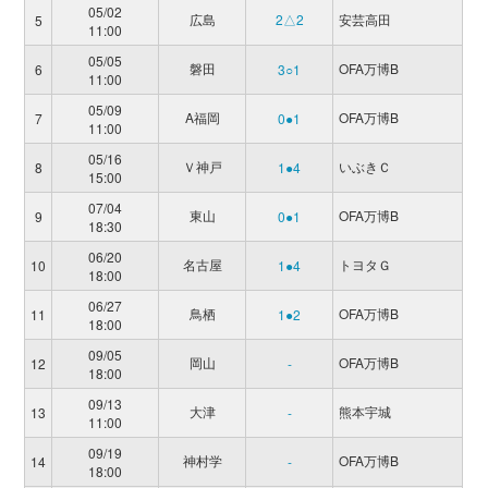
05/02
広島
2△2
安芸高田
5
11:00
05/05
磐田
OFA万博B
6
3○1
11:00
05/09
A福岡
OFA万博B
7
0●1
11:00
05/16
Ｖ神戸
いぶきＣ
8
1●4
15:00
07/04
東山
OFA万博B
9
0●1
18:30
06/20
名古屋
トヨタＧ
10
1●4
18:00
06/27
鳥栖
OFA万博B
11
1●2
18:00
09/05
岡山
OFA万博B
12
-
18:00
09/13
大津
熊本宇城
13
-
11:00
09/19
神村学
OFA万博B
14
-
18:00