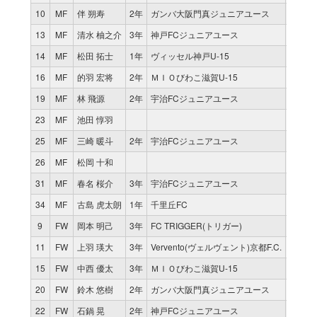
10
MF
伴 朔寿
2年
ガンバ大阪門真ジュニアユース
11
9
13
MF
清水 柚之介
3年
神戸FCジュニアユース
3
2
14
MF
松田 拓士
1年
ヴィッセル神戸U-15
1
16
MF
的羽 宏将
2年
ＭＩＯびわこ滋賀U-15
9
6
19
MF
林 飛源
2年
宇治FCジュニアユース
0
23
MF
池田 惇羽
8
2
25
MF
三崎 暖斗
2年
宇治FCジュニアユース
9
4
26
MF
松岡 十和
9
2
31
MF
春名 桜介
3年
宇治FCジュニアユース
0
34
MF
古島 虎太朗
1年
千里丘FC
0
9
FW
岡本 明己
3年
FC TRIGGER(トリガー)
6
5
11
FW
上羽 瑛大
3年
Vervento(ヴェルヴェント)京都F.C.
0
15
FW
中西 優太
3年
ＭＩＯびわこ滋賀U-15
0
20
FW
鈴木 悠樹
2年
ガンバ大阪門真ジュニアユース
8
3
22
FW
石鍋 晃
2年
神戸FCジュニアユース
2