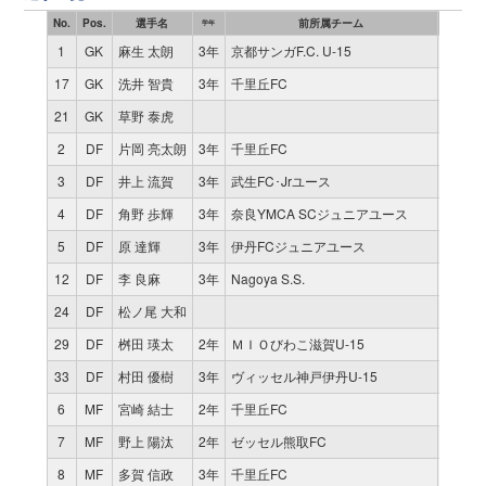
No.
Pos.
選手名
前所属チーム
試合
学年
1
GK
麻生 太朗
3年
京都サンガF.C. U-15
11
9
17
GK
洗井 智貴
3年
千里丘FC
0
21
GK
草野 泰虎
0
2
DF
片岡 亮太朗
3年
千里丘FC
11
9
3
DF
井上 流賀
3年
武生FC･Jrユース
11
9
4
DF
角野 歩輝
3年
奈良YMCA SCジュニアユース
11
9
5
DF
原 達輝
3年
伊丹FCジュニアユース
11
9
12
DF
李 良麻
3年
Nagoya S.S.
4
24
DF
松ノ尾 大和
3
29
DF
桝田 瑛太
2年
ＭＩＯびわこ滋賀U-15
0
33
DF
村田 優樹
3年
ヴィッセル神戸伊丹U-15
0
6
MF
宮崎 結士
2年
千里丘FC
11
9
7
MF
野上 陽汰
2年
ゼッセル熊取FC
2
1
8
MF
多賀 信政
3年
千里丘FC
1