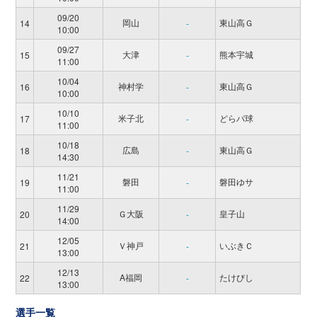
09/20
岡山
東山高Ｇ
14
-
10:00
09/27
大津
熊本宇城
15
-
11:00
10/04
神村学
東山高Ｇ
16
-
10:00
10/10
米子北
どらパ球
17
-
11:00
10/18
広島
東山高Ｇ
18
-
14:30
11/21
磐田
磐田ゆサ
19
-
11:00
11/29
Ｇ大阪
皇子山
20
-
14:00
12/05
Ｖ神戸
いぶきＣ
21
-
13:00
12/13
A福岡
たけびし
22
-
13:00
選手一覧