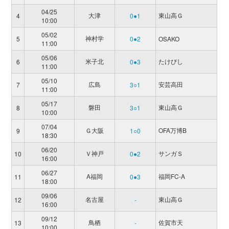
04/25
大津
東山高Ｇ
4
0●1
10:00
05/02
神村学
5
0●2
OSAKO
11:00
05/06
米子北
たけびし
6
0●3
11:00
05/10
広島
安芸高田
7
3○1
11:00
05/17
磐田
東山高Ｇ
8
3○1
10:00
07/04
Ｇ大阪
OFA万博B
9
1○0
18:30
06/20
Ｖ神戸
サンガＳ
10
0●2
16:00
06/27
A福岡
福岡FC-A
11
0●3
18:00
09/06
名古屋
東山高Ｇ
12
-
16:00
09/12
鳥栖
佐賀市天
13
-
10:00