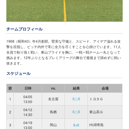
チームプロフィール
1968（昭和43）年4月創部。堅実な守備と、スピード、アイデア溢れる攻
撃を目指し、ピッチ内外で常に全力を尽くすことを心掛けています。11人
全員で粘り強く戦い、東山プライドを胸に、一戦一戦チーム一丸となって
挑みます。12年ぶりとなるプレミアリーグの舞台で最後まで諦めずに戦い
抜きます。
スケジュール
節
日時
vs.
結果
会場
04/05
名古屋
0△0
トヨタＧ
1
13:00
04/12
鳥栖
0△0
東山高Ｇ
2
14:30
04/19
岡山
HUB寄島
3
3○0
13:00