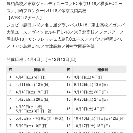
属柏高校／東京ヴェルディユース／FC東京U-18／横浜FCユー
ス／川崎フロンターレU-18／帝京長岡高校
【WEST12チーム】
ジュビロ磐田U-18／名古屋グランパスU-18／東山高校／ガンバ
大阪ユース／ヴィッセル神戸U-18／米子北高校／ファジアーノ
岡山U-18／サンフレッチェ広島F.Cユース／アビスパ福岡U-18
／サガン鳥栖U-18／大津高校／神村学園高等部
開催日程：4月4日(土)～12月13日(日)
節
開催日
節
開催日
1
4月4日(土) 5日(日)
12
9月5日(土) 6日(日)
2
4月11日(土) 12日(日)
13
9月12日(土) 13日(日)
3
4月18日(土) 19日(日)
14
9月19日(土) 20日(日)
4
4月25日(土) 26日(日)
15
9月26日(土) 27日(日)
4月29日(水・祝)
5
16
10月3日(土) 4日(日)
5月2日(土) 3日(日・祝)
6
5月5日(火・祝) 6日(水・振休)
17
10月10日(土) 11日(日) 12日(月・祝)
7
5月9日(土) 10日(日)
18
10月17日(土) 18日(日)
8
5月16日(土) 17日(日)
19
11月21日(土) 22日(日) 23日(月・祝)