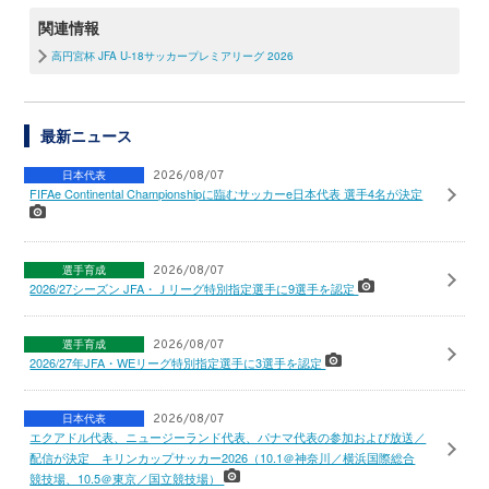
関連情報
高円宮杯 JFA U-18サッカープレミアリーグ 2026
最新ニュース
日本代表
2026/08/07
FIFAe Continental Championshipに臨むサッカーe日本代表 選手4名が決定
選手育成
2026/08/07
2026/27シーズン JFA・Ｊリーグ特別指定選手に9選手を認定
選手育成
2026/08/07
2026/27年JFA・WEリーグ特別指定選手に3選手を認定
日本代表
2026/08/07
エクアドル代表、ニュージーランド代表、パナマ代表の参加および放送／
配信が決定 キリンカップサッカー2026（10.1＠神奈川／横浜国際総合
競技場、10.5＠東京／国立競技場）