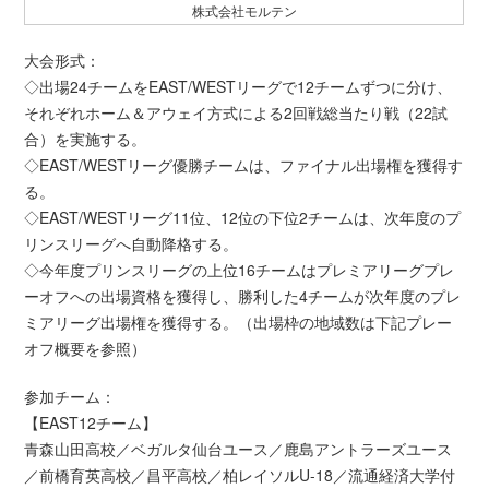
株式会社モルテン
大会形式：
◇出場24チームをEAST/WESTリーグで12チームずつに分け、
それぞれホーム＆アウェイ方式による2回戦総当たり戦（22試
合）を実施する。
◇EAST/WESTリーグ優勝チームは、ファイナル出場権を獲得す
る。
◇EAST/WESTリーグ11位、12位の下位2チームは、次年度のプ
リンスリーグへ自動降格する。
◇今年度プリンスリーグの上位16チームはプレミアリーグプレ
ーオフへの出場資格を獲得し、勝利した4チームが次年度のプレ
ミアリーグ出場権を獲得する。（出場枠の地域数は下記プレー
オフ概要を参照）
参加チーム：
【EAST12チーム】
青森山田高校／ベガルタ仙台ユース／鹿島アントラーズユース
／前橋育英高校／昌平高校／柏レイソルU-18／流通経済大学付