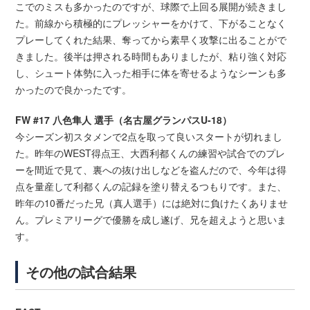
こでのミスも多かったのですが、球際で上回る展開が続きまし
た。前線から積極的にプレッシャーをかけて、下がることなく
プレーしてくれた結果、奪ってから素早く攻撃に出ることがで
きました。後半は押される時間もありましたが、粘り強く対応
し、シュート体勢に入った相手に体を寄せるようなシーンも多
かったので良かったです。
FW #17 八色隼人 選手（名古屋グランパスU-18）
今シーズン初スタメンで2点を取って良いスタートが切れまし
た。昨年のWEST得点王、大西利都くんの練習や試合でのプレ
ーを間近で見て、裏への抜け出しなどを盗んだので、今年は得
点を量産して利都くんの記録を塗り替えるつもりです。また、
昨年の10番だった兄（真人選手）には絶対に負けたくありませ
ん。プレミアリーグで優勝を成し遂げ、兄を超えようと思いま
す。
その他の試合結果