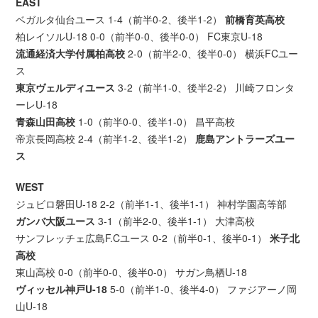
EAST
ベガルタ仙台ユース 1-4（前半0-2、後半1-2）
前橋育英高校
柏レイソルU-18 0-0（前半0-0、後半0-0） FC東京U-18
流通経済大学付属柏高校
2-0（前半2-0、後半0-0） 横浜FCユー
ス
東京ヴェルディユース
3-2（前半1-0、後半2-2） 川崎フロンタ
ーレU-18
青森山田高校
1-0（前半0-0、後半1-0） 昌平高校
帝京長岡高校 2-4（前半1-2、後半1-2）
鹿島アントラーズユー
ス
WEST
ジュビロ磐田U-18 2-2（前半1-1、後半1-1） 神村学園高等部
ガンバ大阪ユース
3-1（前半2-0、後半1-1） 大津高校
サンフレッチェ広島F.Cユース 0-2（前半0-1、後半0-1）
米子北
高校
東山高校 0-0（前半0-0、後半0-0） サガン鳥栖U-18
ヴィッセル神戸U-18
5-0（前半1-0、後半4-0） ファジアーノ岡
山U-18