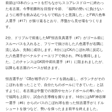
前節は13本のシュートを打ちながらスコアレスドローに終わっ
た名古屋。今季初勝利を目指す今節、「福岡の勢いに負けない
ように相手を飲み込むつもりで戦おうと意識した」とFW八色隼
人選手（#17）が振り返るとおり、序盤から見せ場をつくりま
す。
2分、ドリブルで前進したMF恒吉良真選手（#7）がゴール前に
スルーパスを入れると、フリーで抜け出した八色選手が右隅に
流し込み、先制に成功します。8分にはCKのこぼれ球に反応し
た八色選手がペナルティーエリアで倒され、PKを獲得しまし
た。このチャンスはGK田中莉玖選手（#1）に阻まれましたが、
以降も名古屋のペースが続きます。
恒吉選手が「CBが相手のフィードを跳ね返し、ボランチがその
こぼれを拾ったことで、自分たちのボールにできていた」と話
すように、名古屋は中盤での攻防やセカンドボールの奪い合い
で福岡を上回り、試合の主導権を握ります。16分にはMF神谷輝
一選手（#6）からのパスのこぼれ球を拾った恒吉選手がミドル
シュートを放つなど、勢いを保ったまま前半を終えました。