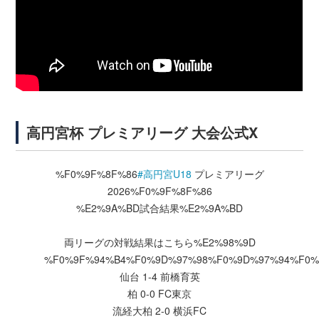
高円宮杯 プレミアリーグ 大会公式X
%F0%9F%8F%86
#高円宮U18
プレミアリーグ
2026%F0%9F%8F%86
%E2%9A%BD試合結果%E2%9A%BD
両リーグの対戦結果はこちら%E2%98%9D
%F0%9F%94%B4%F0%9D%97%98%F0%9D%97%94%F0%
仙台 1-4 前橋育英
柏 0-0 FC東京
流経大柏 2-0 横浜FC