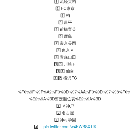
1️⃣ 流経大柏
2️⃣ FC東京
3️⃣ 柏
4️⃣ 昌平
5️⃣ 前橋育英
6️⃣ 鹿島
7️⃣ 帝京長岡
8️⃣ 東京Ｖ
9️⃣ 青森山田
1️⃣0️⃣ 川崎Ｆ
1️⃣1️⃣ 仙台
1️⃣2️⃣ 横浜FC
%F0%9F%9F%A2%F0%9D%97%AA%F0%9D%97%98%F0
%E2%9A%BD暫定順位表%E2%9A%BD
1️⃣ Ｖ神戸
2️⃣ 名古屋
3️⃣ 神村学園
4️⃣…
pic.twitter.com/w4KWBSX1fK