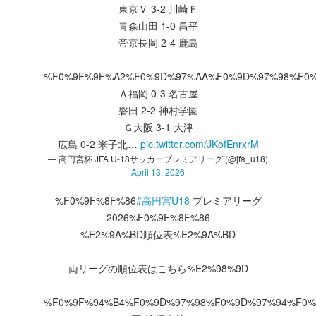
東京Ｖ 3-2 川崎Ｆ
青森山田 1-0 昌平
帝京長岡 2-4 鹿島
%F0%9F%9F%A2%F0%9D%97%AA%F0%9D%97%98%F0
Ａ福岡 0-3 名古屋
磐田 2-2 神村学園
Ｇ大阪 3-1 大津
広島 0-2 米子北…
pic.twitter.com/JKofEnrxrM
— 高円宮杯 JFA U-18サッカープレミアリーグ (@jfa_u18)
April 13, 2026
%F0%9F%8F%86
#高円宮U18
プレミアリーグ
2026%F0%9F%8F%86
%E2%9A%BD順位表%E2%9A%BD
両リーグの順位表はこちら%E2%98%9D
%F0%9F%94%B4%F0%9D%97%98%F0%9D%97%94%F0%