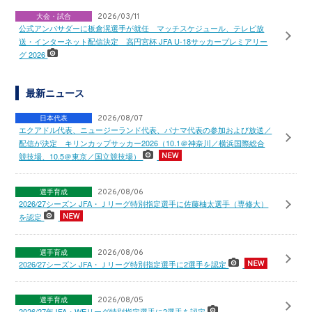
大会・試合
2026/03/11
公式アンバサダーに板倉滉選手が就任 マッチスケジュール、テレビ放
送・インターネット配信決定 高円宮杯 JFA U-18サッカープレミアリー
グ 2026
最新ニュース
日本代表
2026/08/07
エクアドル代表、ニュージーランド代表、パナマ代表の参加および放送／
配信が決定 キリンカップサッカー2026（10.1＠神奈川／横浜国際総合
競技場、10.5＠東京／国立競技場）
選手育成
2026/08/06
2026/27シーズン JFA・Ｊリーグ特別指定選手に佐藤柚太選手（専修大）
を認定
選手育成
2026/08/06
2026/27シーズン JFA・Ｊリーグ特別指定選手に2選手を認定
選手育成
2026/08/05
2026/27年JFA・WEリーグ特別指定選手に2選手を認定