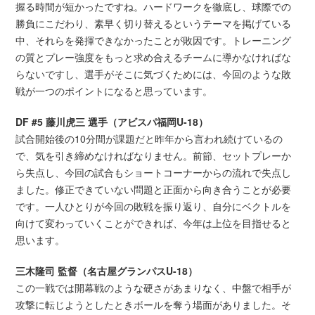
握る時間が短かったですね。ハードワークを徹底し、球際での
勝負にこだわり、素早く切り替えるというテーマを掲げている
中、それらを発揮できなかったことが敗因です。トレーニング
の質とプレー強度をもっと求め合えるチームに導かなければな
らないですし、選手がそこに気づくためには、今回のような敗
戦が一つのポイントになると思っています。
DF #5 藤川虎三 選手（アビスパ福岡U-18）
試合開始後の10分間が課題だと昨年から言われ続けているの
で、気を引き締めなければなりません。前節、セットプレーか
ら失点し、今回の試合もショートコーナーからの流れで失点し
ました。修正できていない問題と正面から向き合うことが必要
です。一人ひとりが今回の敗戦を振り返り、自分にベクトルを
向けて変わっていくことができれば、今年は上位を目指せると
思います。
三木隆司 監督（名古屋グランパスU-18）
この一戦では開幕戦のような硬さがあまりなく、中盤で相手が
攻撃に転じようとしたときボールを奪う場面がありました。そ