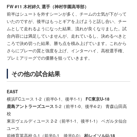
FW #11 木村絆久 選手（神村学園高等部）
前半はシュートを外すシーンが多く、チームの士気が下がって
いたのですが、後半はもっとギアを上げようと話し合い、チー
ムとして走れるようになった結果、流れが良くなりました。試
合内容には満足していませんが、走れているし、決めるべきと
ころで決め切った結果、勝ち点を積み上げています。これから
さらにプレーの質と強度を上げ、インターハイ、高校選手権、
プレミアリーグでの優勝を狙っていきます。
その他の試合結果
EAST
横浜FCユース 1-2（前半0-1、後半1-1）
FC東京U-18
鹿島アントラーズユース
5-2（前半1-0、後半4-2） 青森山田高
校
東京ヴェルディユース 2-2（前半1-1、後半1-1） ベガルタ仙台
ユース
前橋育英高校 0-1（前半0-1、後半0-0）
柏レイソルU-18