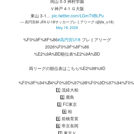
岡山 0-3 神村学園
Ｖ神戸 4-1 Ｇ大阪
東山 3-1…
pic.twitter.com/LGmTtiBLPu
— 高円宮杯 JFA U-18サッカープレミアリーグ (@jfa_u18)
May 18, 2026
%F0%9F%8F%86
#高円宮U18
プレミアリーグ
2026%F0%9F%8F%86
%E2%9A%BD順位表%E2%9A%BD
両リーグの順位表はこちら%E2%98%9D
%F0%9F%94%B4%F0%9D%97%98%F0%9D%97%94%F0%
1️⃣ 流経大柏
2️⃣ 鹿島
3️⃣ FC東京
4️⃣ 柏
5️⃣ 前橋育英
6️⃣ 帝京長岡
7️⃣ 東京Ｖ