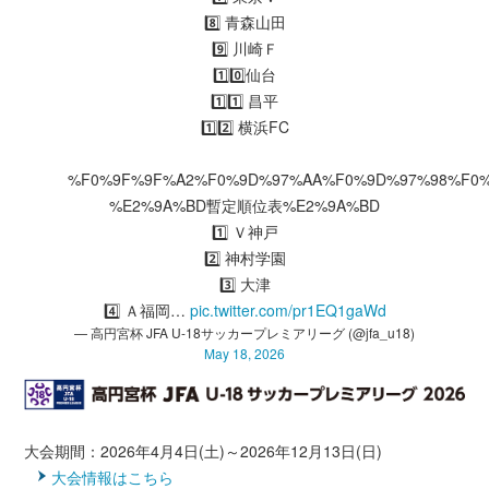
8️⃣ 青森山田
9️⃣ 川崎Ｆ
1️⃣0️⃣仙台
1️⃣1️⃣ 昌平
1️⃣2️⃣ 横浜FC
%F0%9F%9F%A2%F0%9D%97%AA%F0%9D%97%98%F0
%E2%9A%BD暫定順位表%E2%9A%BD
1️⃣ Ｖ神戸
2️⃣ 神村学園
3️⃣ 大津
4️⃣ Ａ福岡…
pic.twitter.com/pr1EQ1gaWd
— 高円宮杯 JFA U-18サッカープレミアリーグ (@jfa_u18)
May 18, 2026
大会期間：2026年4月4日(土)～2026年12月13日(日)
大会情報はこちら