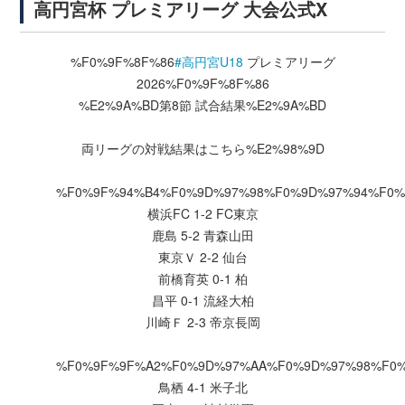
高円宮杯 プレミアリーグ 大会公式X
%F0%9F%8F%86
#高円宮U18
プレミアリーグ
2026%F0%9F%8F%86
%E2%9A%BD第8節 試合結果%E2%9A%BD
両リーグの対戦結果はこちら%E2%98%9D
%F0%9F%94%B4%F0%9D%97%98%F0%9D%97%94%F0%
横浜FC 1-2 FC東京
鹿島 5-2 青森山田
東京Ｖ 2-2 仙台
前橋育英 0-1 柏
昌平 0-1 流経大柏
川崎Ｆ 2-3 帝京長岡
%F0%9F%9F%A2%F0%9D%97%AA%F0%9D%97%98%F0
鳥栖 4-1 米子北