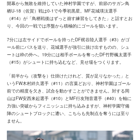
開幕から無敗を維持していた神村学園ですが、前節のサガン鳥
栖U-18（佐賀）戦は0-1で今季初黒星。MF花城瑛汰選手
（#14）が「鳥栖戦後はずっと崩す練習をしてきた」と話すとお
り、今回の一戦では序盤から積極的にゴールを狙います。
7分には左サイドでボールを持ったDF梶谷陸人選手（#3）がゴ
ール前にパスを送り、花城選手が強引に抜け出すものの、シュ
ートは枠の外へ。19分には相手ボールを奪ったDF竹野楓太選手
（#15）がシュートに持ち込むなど、見せ場をつくります。
「前半から（攻撃を）仕掛けたけれど、質が足りなかった」と
いうFW木村絆久選手（#11）の言葉どおり、神村学園はゴール
前での精度を欠き、試合を動かすことができません。対する岡
山はFW安西来起選手（#10）とMF行友翔音選手（#40）を軸に
力強い突破からフィニッシュに持ち込みますが、神村学園守備
陣のシュートブロックに遭い、こちらも先制点を奪うには至り
ません。