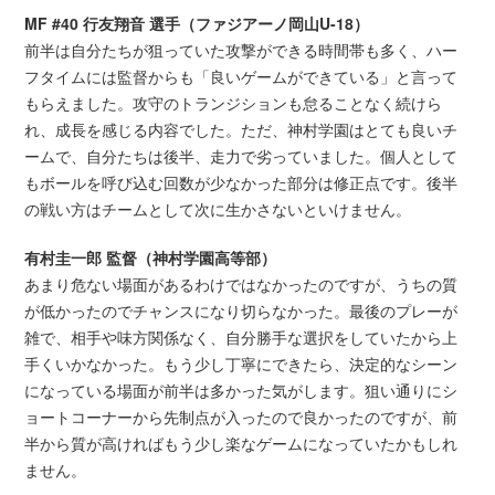
MF #40 行友翔音 選手（ファジアーノ岡山U-18）
前半は自分たちが狙っていた攻撃ができる時間帯も多く、ハー
フタイムには監督からも「良いゲームができている」と言って
もらえました。攻守のトランジションも怠ることなく続けら
れ、成長を感じる内容でした。ただ、神村学園はとても良いチ
ームで、自分たちは後半、走力で劣っていました。個人として
もボールを呼び込む回数が少なかった部分は修正点です。後半
の戦い方はチームとして次に生かさないといけません。
有村圭一郎 監督（神村学園高等部）
あまり危ない場面があるわけではなかったのですが、うちの質
が低かったのでチャンスになり切らなかった。最後のプレーが
雑で、相手や味方関係なく、自分勝手な選択をしていたから上
手くいかなかった。もう少し丁寧にできたら、決定的なシーン
になっている場面が前半は多かった気がします。狙い通りにシ
ョートコーナーから先制点が入ったので良かったのですが、前
半から質が高ければもう少し楽なゲームになっていたかもしれ
ません。