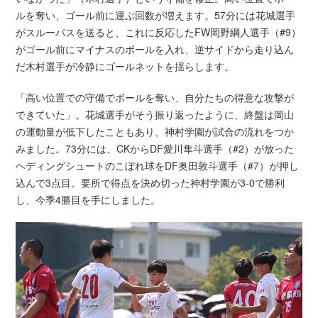
ルを奪い、ゴール前に運ぶ回数が増えます。57分には花城選手
がスルーパスを送ると、これに反応したFW岡野綱人選手（#9）
がゴール前にマイナスのボールを入れ、逆サイドから走り込ん
だ木村選手が冷静にゴールネットを揺らします。
「高い位置での守備でボールを奪い、自分たちの得意な攻撃が
できていた」。花城選手がそう振り返ったように、終盤は岡山
の運動量が低下したこともあり、神村学園が試合の流れをつか
みました。73分には、CKからDF愛川隼斗選手（#2）が放った
ヘディングシュートのこぼれ球をDF奥田敦斗選手（#7）が押し
込んで3点目。要所で得点を決め切った神村学園が3-0で勝利
し、今季4勝目を手にしました。