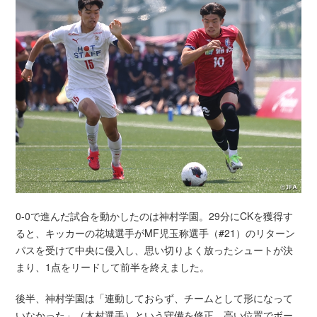
0-0で進んだ試合を動かしたのは神村学園。29分にCKを獲得す
ると、キッカーの花城選手がMF児玉称選手（#21）のリターン
パスを受けて中央に侵入し、思い切りよく放ったシュートが決
まり、1点をリードして前半を終えました。
後半、神村学園は「連動しておらず、チームとして形になって
いなかった」（木村選手）という守備を修正。高い位置でボー