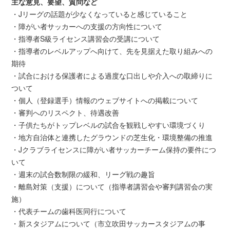
主な意見、要望、質問など
・Jリーグの話題が少なくなっていると感じていること
・障がい者サッカーへの支援の方向性について
・指導者S級ライセンス講習会の受講について
・指導者のレベルアップへ向けて、先を見据えた取り組みへの
期待
・試合における保護者による過度な口出しや介入への取締りに
ついて
・個人（登録選手）情報のウェブサイトへの掲載について
・審判へのリスペクト、待遇改善
・子供たちがトップレベルの試合を観戦しやすい環境づくり
・地方自治体と連携したグラウンドの芝生化・環境整備の推進
・Jクラブライセンスに障がい者サッカーチーム保持の要件につ
いて
・週末の試合数制限の緩和、リーグ戦の趣旨
・離島対策（支援）について（指導者講習会や審判講習会の実
施）
・代表チームの歯科医同行について
・新スタジアムについて（市立吹田サッカースタジアムの事