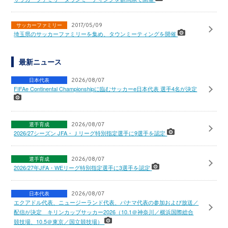
サッカーファミリー
2017/05/09
埼玉県のサッカーファミリーを集め、タウンミーティングを開催
最新ニュース
日本代表
2026/08/07
FIFAe Continental Championshipに臨むサッカーe日本代表 選手4名が決定
選手育成
2026/08/07
2026/27シーズン JFA・Ｊリーグ特別指定選手に9選手を認定
選手育成
2026/08/07
2026/27年JFA・WEリーグ特別指定選手に3選手を認定
日本代表
2026/08/07
エクアドル代表、ニュージーランド代表、パナマ代表の参加および放送／
配信が決定 キリンカップサッカー2026（10.1＠神奈川／横浜国際総合
競技場、10.5＠東京／国立競技場）