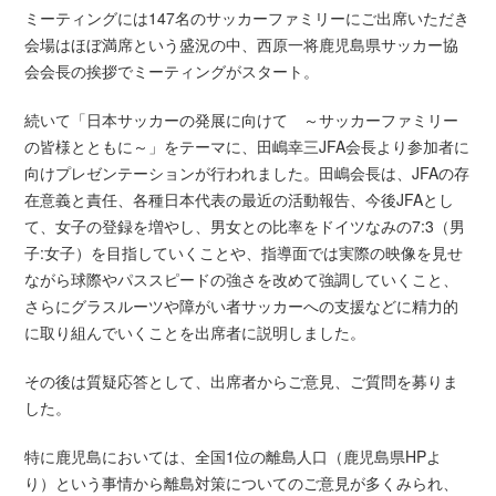
ミーティングには147名のサッカーファミリーにご出席いただき
会場はほぼ満席という盛況の中、西原一将鹿児島県サッカー協
会会長の挨拶でミーティングがスタート。
続いて「日本サッカーの発展に向けて ～サッカーファミリー
の皆様とともに～」をテーマに、田嶋幸三JFA会長より参加者に
向けプレゼンテーションが行われました。田嶋会長は、JFAの存
在意義と責任、各種日本代表の最近の活動報告、今後JFAとし
て、女子の登録を増やし、男女との比率をドイツなみの7:3（男
子:女子）を目指していくことや、指導面では実際の映像を見せ
ながら球際やパススピードの強さを改めて強調していくこと、
さらにグラスルーツや障がい者サッカーへの支援などに精力的
に取り組んでいくことを出席者に説明しました。
その後は質疑応答として、出席者からご意見、ご質問を募りま
した。
特に鹿児島においては、全国1位の離島人口（鹿児島県HPよ
り）という事情から離島対策についてのご意見が多くみられ、