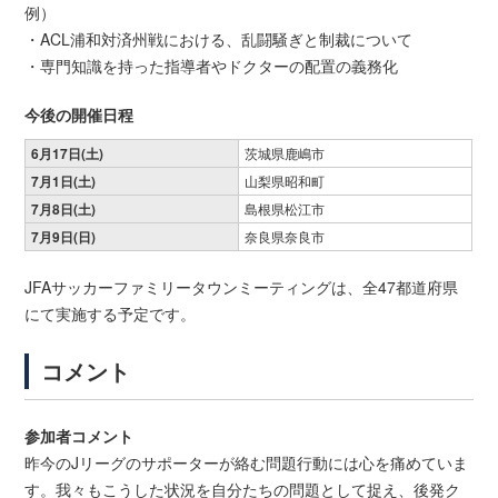
例）
・ACL浦和対済州戦における、乱闘騒ぎと制裁について
・専門知識を持った指導者やドクターの配置の義務化
今後の開催日程
6月17日(土)
茨城県鹿嶋市
7月1日(土)
山梨県昭和町
7月8日(土)
島根県松江市
7月9日(日)
奈良県奈良市
JFAサッカーファミリータウンミーティングは、全47都道府県
にて実施する予定です。
コメント
参加者コメント
昨今のJリーグのサポーターが絡む問題行動には心を痛めていま
す。我々もこうした状況を自分たちの問題として捉え、後発ク