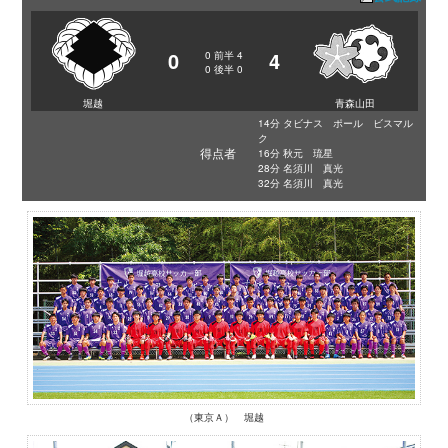
0
4
0
前半
4
0
後半
0
堀越
青森山田
14分 タビナス ポール ビスマル
ク
得点者
16分 秋元 琉星
28分 名須川 真光
32分 名須川 真光
（東京Ａ） 堀越