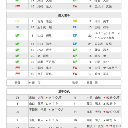
MF
28
東舘 大翔
MF
14
仙石 大弥
FW
15
尾崎 岳人
FW
18
名須川 真光
控え選手
GK
1
古賀 隆誠
GK
12
沼田 晃季
DF
18
五十嵐 翔
DF
13
三輪 椋平
ベベニョン日髙 オ
MF
8
山口 輝星
DF
22
ギュステュ祐登
MF
11
山口 諒大
DF
24
多久島 良紀
MF
13
小林 宏太
MF
11
藤森 颯太
MF
22
東 耀也
MF
15
鈴木 遼
MF
23
堀田 五月馬
MF
16
内間 隼介
FW
9
若松 隼人
FW
9
古澤 ナベル慈宇
FW
19
金子 滉也
FW
17
渡邊 星来
監督
佐藤 実
監督
黒田 剛
選手交代
28
東舘 大翔
▼
ＨＴ OUT
8
小原 由敬
▼
52分 OUT
8
山口 輝星
▲
ＨＴ IN
11
藤森 颯太
▲
52分 IN
宇田川 侑潤
▼
ＨＴ OU
20
14
仙石 大弥
▼
62分 OUT
T
9
若松 隼人
▲
ＨＴ IN
16
内間 隼介
▲
62分 IN
名須川 真光
▼
71分 OU