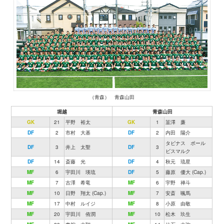
（青森） 青森山田
堀越
青森山田
GK
21
平野 裕太
GK
1
韮澤 廉
DF
2
市村 大基
DF
2
内田 陽介
タビナス ポール
DF
3
井上 太聖
DF
3
ビスマルク
DF
14
斎藤 光
DF
4
秋元 琉星
MF
6
宇田川 瑛琉
DF
5
藤原 優大 (Cap.)
MF
7
古澤 希竜
MF
6
宇野 禅斗
MF
10
日野 翔太 (Cap.)
MF
7
安斎 颯馬
MF
17
中村 ルイジ
MF
8
小原 由敬
MF
20
宇田川 侑潤
MF
10
松木 玖生