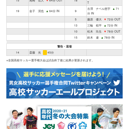
15
尾崎 岳人
▼
64分 OUT
18
T
古澤 ナベル慈宇
▲
71
19
金子 滉也
▲
64分 IN
9
分 IN
5
藤原 優大
▼
72分 OUT
13
三輪 椋平
▲
72分 IN
10
松木 玖生
▼
78分 OUT
15
鈴木 遼
▲
78分 IN
警告・退場
14
斎藤 光
45分
※全国高校サッカー選手権大会は試合終了後に結果が更新されます。