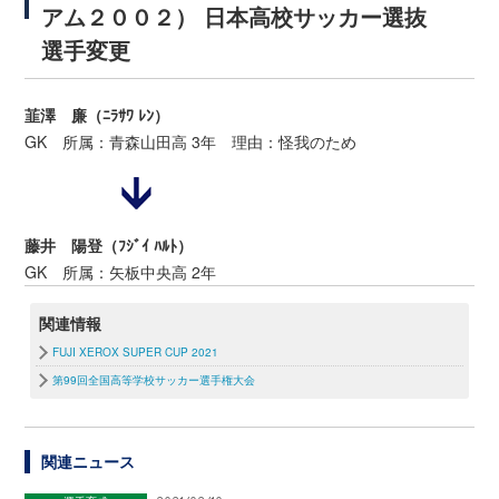
アム２００２） 日本高校サッカー選抜
選手変更
韮澤 廉（ﾆﾗｻﾜ ﾚﾝ）
GK 所属：青森山田高 3年 理由：怪我のため
藤井 陽登（ﾌｼﾞｲ ﾊﾙﾄ）
GK 所属：矢板中央高 2年
関連情報
FUJI XEROX SUPER CUP 2021
第99回全国高等学校サッカー選手権大会
関連ニュース