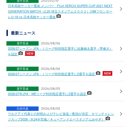
選手育成
2021/02/10
日本高校サッカー選抜 メンバー FUJI XEROX SUPER CUP 2021 NEXT
GENERATION MATCH（2.20 埼玉スタジアム２００２）川崎フロンター
レU-18 vs 日本高校サッカー選抜
最新ニュース
選手育成
2026/08/06
2026/27シーズン JFA・Ｊリーグ特別指定選手に佐藤柚太選手（専修大）
を認定
選手育成
2026/08/06
2026/27シーズン JFA・Ｊリーグ特別指定選手に2選手を認定
選手育成
2026/08/05
2026/27年JFA・WEリーグ特別指定選手に2選手を認定
日本代表
2026/08/05
ウルグアイ代表との対戦およびテレビ放送／配信が決定 キリンチャレン
ジカップ2026（9.24＠宮城／キューアンドエースタジアムみやぎ）