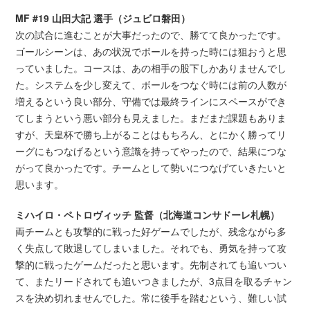
MF #19 山田大記 選手（ジュビロ磐田）
次の試合に進むことが大事だったので、勝てて良かったです。
ゴールシーンは、あの状況でボールを持った時には狙おうと思
っていました。コースは、あの相手の股下しかありませんでし
た。システムを少し変えて、ボールをつなぐ時には前の人数が
増えるという良い部分、守備では最終ラインにスペースができ
てしまうという悪い部分も見えました。まだまだ課題もありま
すが、天皇杯で勝ち上がることはもちろん、とにかく勝ってリ
ーグにもつなげるという意識を持ってやったので、結果につな
がって良かったです。チームとして勢いにつなげていきたいと
思います。
ミハイロ・ペトロヴィッチ 監督（北海道コンサドーレ札幌）
両チームとも攻撃的に戦った好ゲームでしたが、残念ながら多
く失点して敗退してしまいました。それでも、勇気を持って攻
撃的に戦ったゲームだったと思います。先制されても追いつい
て、またリードされても追いつきましたが、3点目を取るチャン
スを決め切れませんでした。常に後手を踏むという、難しい試