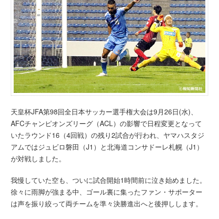
天皇杯JFA第98回全日本サッカー選手権大会は9月26日(水)、
AFCチャンピオンズリーグ（ACL）の影響で日程変更となって
いたラウンド16（4回戦）の残り2試合が行われ、ヤマハスタジ
アムではジュビロ磐田（J1）と北海道コンサドーレ札幌（J1）
が対戦しました。
我慢していた空も、ついに試合開始1時間前に泣き始めました。
徐々に雨脚が強まる中、ゴール裏に集ったファン・サポーター
は声を振り絞って両チームを準々決勝進出へと後押しします。