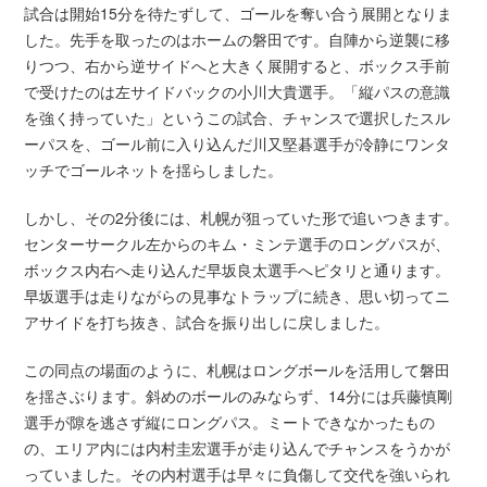
試合は開始15分を待たずして、ゴールを奪い合う展開となりま
した。先手を取ったのはホームの磐田です。自陣から逆襲に移
りつつ、右から逆サイドへと大きく展開すると、ボックス手前
で受けたのは左サイドバックの小川大貴選手。「縦パスの意識
を強く持っていた」というこの試合、チャンスで選択したスル
ーパスを、ゴール前に入り込んだ川又堅碁選手が冷静にワンタ
ッチでゴールネットを揺らしました。
しかし、その2分後には、札幌が狙っていた形で追いつきます。
センターサークル左からのキム・ミンテ選手のロングパスが、
ボックス内右へ走り込んだ早坂良太選手へピタリと通ります。
早坂選手は走りながらの見事なトラップに続き、思い切ってニ
アサイドを打ち抜き、試合を振り出しに戻しました。
この同点の場面のように、札幌はロングボールを活用して磐田
を揺さぶります。斜めのボールのみならず、14分には兵藤慎剛
選手が隙を逃さず縦にロングパス。ミートできなかったもの
の、エリア内には内村圭宏選手が走り込んでチャンスをうかが
っていました。その内村選手は早々に負傷して交代を強いられ