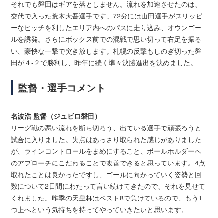
それでも磐田はギアを落としません。流れを加速させたのは、
交代で入った荒木大吾選手です。72分には山田選手がスリッピ
ーなピッチを利したエリア内へのパスに走り込み、オウンゴー
ルを誘発。さらにボックス前での混戦で思い切って右足を振る
い、豪快な一撃で突き放します。札幌の反撃もしのぎ切った磐
田が４-２で勝利し、昨年に続く準々決勝進出を決めました。
監督・選手コメント
名波浩 監督（ジュビロ磐田）
リーグ戦の悪い流れを断ち切ろう、出ている選手で頑張ろうと
試合に入りました。失点はあっさり取られた感じがありました
が、ラインコントロールをまめにすること、ボールホルダーへ
のアプローチにこだわることで改善できると思っています。4点
取れたことは良かったですし、ゴールに向かっていく姿勢と回
数について2日間にわたって言い続けてきたので、それを見せて
くれました。昨季の天皇杯はベスト8で負けているので、もう1
つ上へという気持ちを持ってやっていきたいと思います。