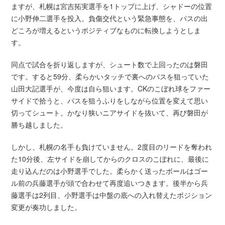
ますが、札幌は宮吉拓実選手を1トップに上げ、シャドーの位置
に小野伸二選手を投入。負傷交代という緊急事態を、パスの出
どころが増えるというポジティブなものに転換しようとしま
す。
同点で試合を折り返しますが、シュート数で上回ったのは磐田
です。すると59分、柔らかいタッチで裏へのパスを狙っていた
山田大記選手が、今度は自ら狙います。CKのこぼれ球をファー
サイドで拾うと、パスを狙うふりをしながら位置を変えて思い
切ってシュート。かなり狭いニアサイドを抜いて、再び磐田が
勝ち越しました。
しかし、札幌の名手も負けていません。2度目のリードを奪われ
た10分後、左サイドを崩してからのクロスのこぼれに、最後に
走り込んだのは小野選手でした。柔らかく送ったボールはゴー
ル前の兵藤選手が頭で合わせて再度追いつきます。後半から兵
藤選手は2列目、小野選手は中盤の底への入れ替えたポジション
変更が奏功しました。