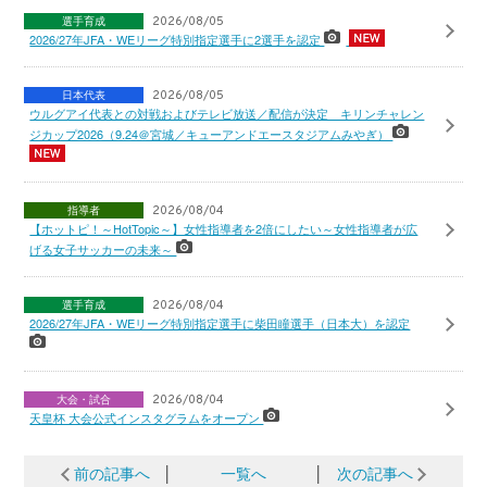
選手育成
2026/08/05
2026/27年JFA・WEリーグ特別指定選手に2選手を認定
日本代表
2026/08/05
ウルグアイ代表との対戦およびテレビ放送／配信が決定 キリンチャレン
ジカップ2026（9.24＠宮城／キューアンドエースタジアムみやぎ）
指導者
2026/08/04
【ホットピ！～HotTopic～】女性指導者を2倍にしたい～女性指導者が広
げる女子サッカーの未来～
選手育成
2026/08/04
2026/27年JFA・WEリーグ特別指定選手に柴田瞳選手（日本大）を認定
大会・試合
2026/08/04
天皇杯 大会公式インスタグラムをオープン
前の記事へ
│
一覧へ
│
次の記事へ