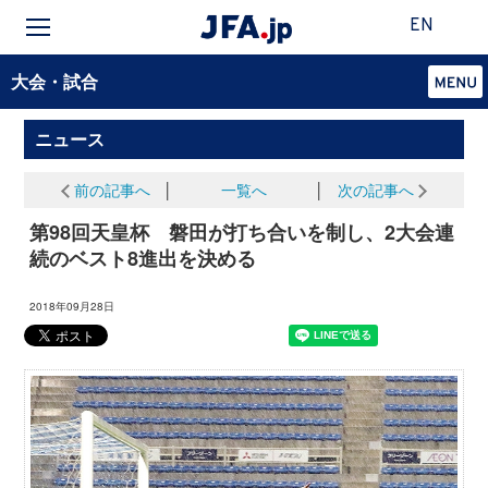
EN
大会・試合
ニュース
前の記事へ
│
一覧へ
│
次の記事へ
第98回天皇杯 磐田が打ち合いを制し、2大会連
続のベスト8進出を決める
2018年09月28日