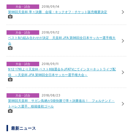
大会・試合
2018/09/14
第98回天皇杯 準々決勝 会場・キックオフ・チケット販売概要決定
大会・試合
2018/09/12
ベスト8の組み合わせが決定 天皇杯 JFA 第98回全日本サッカー選手権大
会
大会・試合
2018/09/11
9/12 17時より天皇杯 ベスト8抽選会をJFATVにてインターネットライブ配
信 ～天皇杯 JFA 第98回全日本サッカー選手権大会～
大会・試合
2018/08/23
第98回天皇杯 サガン鳥栖が3発快勝で準々決勝進出！ フェルナンド・
トーレス選手、移籍後初ゴール
最新ニュース