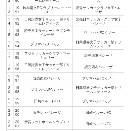
2
90
ームレディース
ス
1
19
鈴与清水F.C.ラブリーレディー
読売サッカークラブ女子ベレ
3
91
ス
ーザ
1
19
日興證券女子サッカー部ドリ
読売日本サッカークラブ女子
4
92
ームレディース
ベレーザ
1
19
読売日本サッカークラブ女子
プリマハムFCくノ一
5
93
ベレーザ
1
19
日興證券女子サッカー部ドリ
プリマハムF.Cくノ一
6
94
ームレディース
1
19
フジタサッカークラブ・マー
読売西友ベレーザ
7
95
キュリー
1
19
日興證券女子サッカー部ドリ
読売西友ベレーザ
8
96
ームレディース
1
19
読売西友ベレーザ
プリマハムFCくノ一
9
97
2
19
日興證券女子サッカー部ドリ
プリマハムFCくノ一
0
98
ームレディース
2
19
田崎ペルーレFC
プリマハムFCくノ一
1
99
2
20
日テレ・ベレーザ
田崎ペルーレFC
2
00
2
20
伊賀フットボールクラブくノ
田崎ペルーレFC
3
01
一