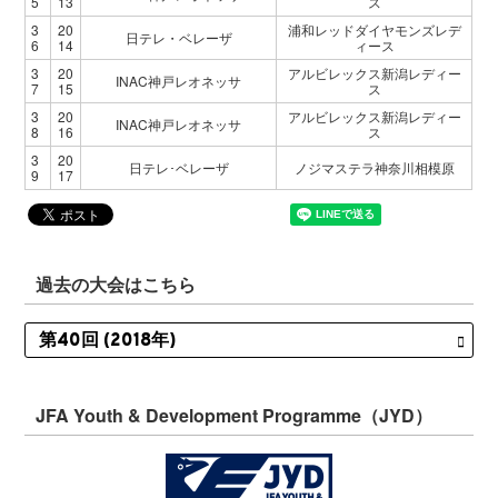
5
13
ス
3
20
浦和レッドダイヤモンズレデ
日テレ・ベレーザ
6
14
ィース
3
20
アルビレックス新潟レディー
INAC神戸レオネッサ
7
15
ス
3
20
アルビレックス新潟レディー
INAC神戸レオネッサ
8
16
ス
3
20
日テレ･ベレーザ
ノジマステラ神奈川相模原
9
17
過去の大会はこちら
JFA Youth & Development Programme（JYD）