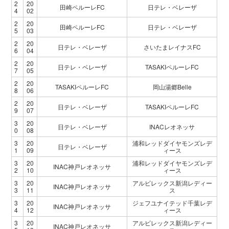
2
20
田崎ペルーレFC
日テレ・ベレーザ
4
02
2
20
田崎ペルーレFC
日テレ・ベレーザ
5
03
2
20
日テレ・ベレーザ
さいたまレイナスFC
6
04
2
20
日テレ・ベレーザ
TASAKIペルーレFC
7
05
2
20
TASAKIペルーレFC
岡山湯郷Belle
8
06
2
20
日テレ・ベレーザ
TASAKIペルーレFC
9
07
3
20
日テレ・ベレーザ
INACレオネッサ
0
08
3
20
浦和レッドダイヤモンズレデ
日テレ・ベレーザ
1
09
ィース
3
20
浦和レッドダイヤモンズレデ
INAC神戸レオネッサ
2
10
ィース
3
20
アルビレックス新潟レディー
INAC神戸レオネッサ
3
11
ス
3
20
ジェフユナイテッド千葉レデ
INAC神戸レオネッサ
4
12
ィース
3
20
アルビレックス新潟レディー
INAC神戸レオネッサ