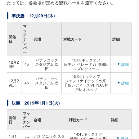
たっては、各会場が定める観戦ルールを遵守ください。
準決勝 12月29日(木)
マ
ッ
チ
開催
ナ
会場
対戦カード
詳細
日
ン
バ
ー
パナソニック
12:00キックオフ
12月2
45
スタジアム 吹
日テレ･ベレーザ vs 浦和レ
詳細
9日
田
ッズ
レディース
15:00キックオフ
パナソニック
12月2
ジェフユナイテッド市原･
46
スタジアム 吹
詳細
9日
千葉
レディース vs INAC神
田
戸レオネッサ
決勝 2019年1月1日(火)
マッ
開催
チ
会場
対戦カード
詳細
日
ナン
バー
14:45キックオフ
1月1
パナソニック スタ
47
日テレ･ベレーザ vs IN
詳細