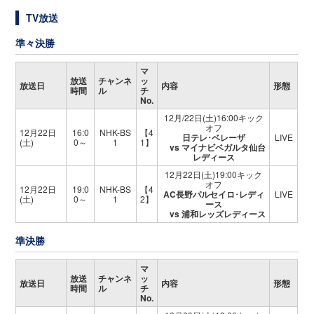
TV放送
準々決勝
マ
放送
チャンネ
ッ
放送日
内容
形態
時間
ル
チ
No.
12月/22日(土)16:00キック
オフ
12月22日
16:0
NHK-BS
【4
日テレ･ベレーザ
LIVE
(土)
0～
1
1】
vs マイナビベガルタ仙台
レディース
12月22日(土)19:00キック
オフ
12月22日
19:0
NHK-BS
【4
AC長野パルセイロ･レディ
LIVE
(土)
0～
1
2】
ース
vs 浦和レッズレディース
準決勝
マ
放送
チャンネ
ッ
放送日
内容
形態
時間
ル
チ
No.