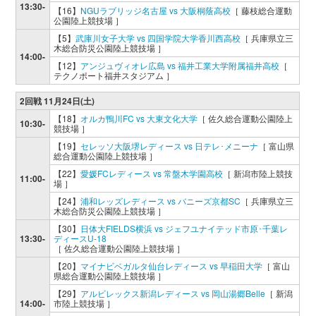
13:30-
【16】
NGUラブリッジ名古屋 vs 大阪桐蔭高校
［ 藤枝総合運動
公園陸上競技場 ］
【5】
武庫川女子大学 vs 四国学院大学香川西高校
［ 兵庫県立三
木総合防災公園陸上競技場 ］
14:00-
【12】
アンジュヴィオレ広島 vs 福井工業大学附属福井高校
［
テクノポート福井スタジアム ］
2回戦 11月24日(土)
【18】
オルカ鴨川FC vs 大東文化大学
［ 佐久総合運動公園陸上
10:30-
競技場 ］
【19】
セレッソ大阪堺レディース vs 日テレ･メニーナ
［ 富山県
総合運動公園陸上競技場 ］
【22】
愛媛FCレディース vs 常盤木学園高校
［ 新潟市陸上競技
11:00-
場 ］
【24】
浦和レッズレディース vs バニーズ京都SC
［ 兵庫県立三
木総合防災公園陸上競技場 ］
【30】
日体大FIELDS横浜 vs ジェフユナイテッド市原･千葉レ
13:30-
ディースU-18
［ 佐久総合運動公園陸上競技場 ］
【20】
マイナビベガルタ仙台レディース vs 早稲田大学
［ 富山
県総合運動公園陸上競技場 ］
【29】
アルビレックス新潟レディース vs 岡山湯郷Belle
［ 新潟
14:00-
市陸上競技場 ］