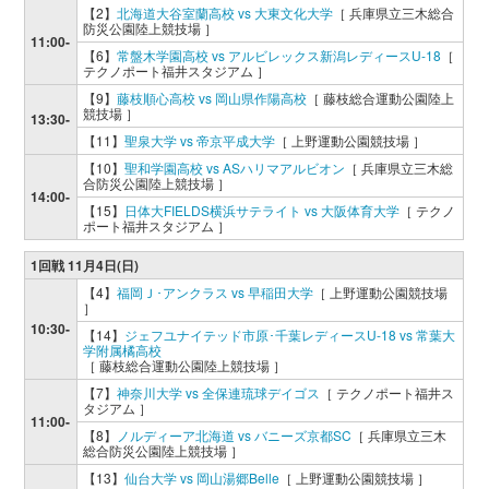
【2】
北海道大谷室蘭高校 vs 大東文化大学
［ 兵庫県立三木総合
防災公園陸上競技場 ］
11:00-
【6】
常盤木学園高校 vs アルビレックス新潟レディースU-18
［
テクノポート福井スタジアム ］
【9】
藤枝順心高校 vs 岡山県作陽高校
［ 藤枝総合運動公園陸上
競技場 ］
13:30-
【11】
聖泉大学 vs 帝京平成大学
［ 上野運動公園競技場 ］
【10】
聖和学園高校 vs ASハリマアルビオン
［ 兵庫県立三木総
合防災公園陸上競技場 ］
14:00-
【15】
日体大FIELDS横浜サテライト vs 大阪体育大学
［ テクノ
ポート福井スタジアム ］
1回戦 11月4日(日)
【4】
福岡Ｊ･アンクラス vs 早稲田大学
［ 上野運動公園競技場
］
10:30-
【14】
ジェフユナイテッド市原･千葉レディースU-18 vs 常葉大
学附属橘高校
［ 藤枝総合運動公園陸上競技場 ］
【7】
神奈川大学 vs 全保連琉球デイゴス
［ テクノポート福井ス
タジアム ］
11:00-
【8】
ノルディーア北海道 vs バニーズ京都SC
［ 兵庫県立三木
総合防災公園陸上競技場 ］
【13】
仙台大学 vs 岡山湯郷Belle
［ 上野運動公園競技場 ］