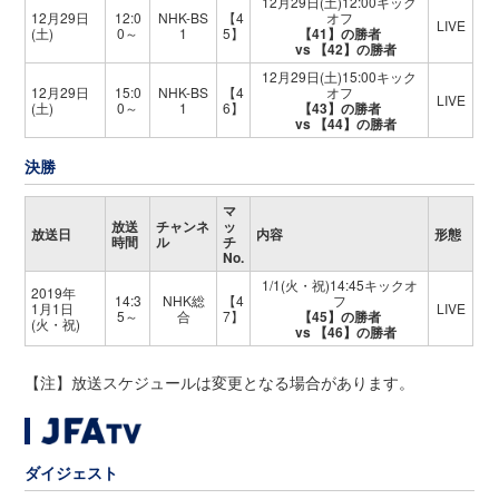
12月29日(土)12:00キック
12月29日
12:0
NHK-BS
【4
オフ
LIVE
(土)
0～
1
5】
【41】の勝者
vs 【42】の勝者
12月29日(土)15:00キック
12月29日
15:0
NHK-BS
【4
オフ
LIVE
(土)
0～
1
6】
【43】の勝者
vs 【44】の勝者
決勝
マ
放送
チャンネ
ッ
放送日
内容
形態
時間
ル
チ
No.
1/1(火・祝)14:45キックオ
2019年
14:3
NHK総
【4
フ
1月1日
LIVE
5～
合
7】
【45】の勝者
(火・祝)
vs 【46】の勝者
【注】放送スケジュールは変更となる場合があります。
ダイジェスト