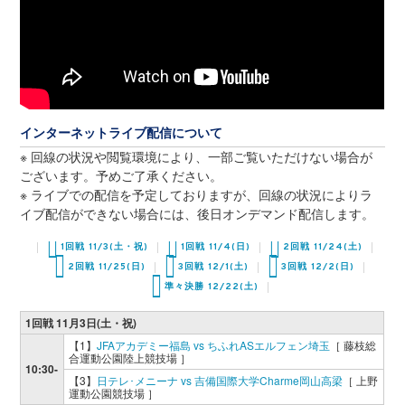
インターネットライブ配信について
※ 回線の状況や閲覧環境により、一部ご覧いただけない場合が
ございます。予めご了承ください。
※ ライブでの配信を予定しておりますが、回線の状況によりラ
イブ配信ができない場合には、後日オンデマンド配信します。
1回戦 11/3(土・祝)
1回戦 11/4(日)
2回戦 11/24(土)
2回戦 11/25(日)
3回戦 12/1(土)
3回戦 12/2(日)
準々決勝 12/22(土)
1回戦 11月3日(土・祝)
【1】
JFAアカデミー福島 vs ちふれASエルフェン埼玉
［ 藤枝総
合運動公園陸上競技場 ］
10:30-
【3】
日テレ･メニーナ vs 吉備国際大学Charme岡山高梁
［ 上野
運動公園競技場 ］