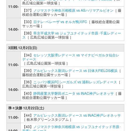
島広域公園第一球技場 ］
11:00-
【37】
ノジマステラ神奈川相模原 vs ASハリマアルビオン
［ 藤
枝総合運動公園サッカー場 ］
【33】
日テレ･ベレーザ vs オルカ鴨川FC
［ 藤枝総合運動公園
サッカー場 ］
14:00-
【38】
帝京平成大学 vs ジェフユナイテッド市原･千葉レディー
ス
［ 広島広域公園第一球技場 ］
3回戦 12月2日(日)
【34】
セレッソ大阪堺レディース vs マイナビベガルタ仙台レ
ディース
［ 広島広域公園第一球技場 ］
11:00-
【39】
アルビレックス新潟レディース vs 日体大FIELDS横浜
［
藤枝総合運動公園サッカー場 ］
【36】
ニッパツ横浜FCシーガルズ vs 浦和レッズレディース
［
広島広域公園第一球技場 ］
14:00-
【40】
静岡産業大学磐田ボニータ vs INAC神戸レオネッサ
［ 藤
枝総合運動公園サッカー場 ］
準々決勝 12月22日(土)
【44】
アルビレックス新潟レディース vs INAC神戸レオネッサ
11:00-
［ 栃木県グリーンスタジアム ］
【43】
ノジマステラ神奈川相模原 vs ジェフユナイテッド市原･
14:00-
千葉レディース