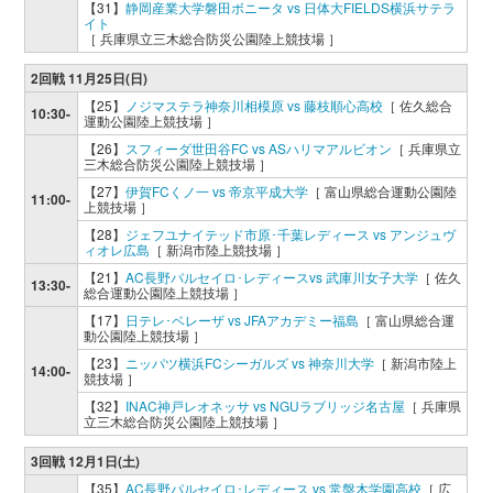
【31】
静岡産業大学磐田ボニータ vs 日体大FIELDS横浜サテラ
イト
［ 兵庫県立三木総合防災公園陸上競技場 ］
2回戦 11月25日(日)
【25】
ノジマステラ神奈川相模原 vs 藤枝順心高校
［ 佐久総合
10:30-
運動公園陸上競技場 ］
【26】
スフィーダ世田谷FC vs ASハリマアルビオン
［ 兵庫県立
三木総合防災公園陸上競技場 ］
【27】
伊賀FCくノ一 vs 帝京平成大学
［ 富山県総合運動公園陸
11:00-
上競技場 ］
【28】
ジェフユナイテッド市原･千葉レディース vs アンジュヴ
ィオレ広島
［ 新潟市陸上競技場 ］
【21】
AC長野パルセイロ･レディースvs 武庫川女子大学
［ 佐久
13:30-
総合運動公園陸上競技場 ］
【17】
日テレ･ベレーザ vs JFAアカデミー福島
［ 富山県総合運
動公園陸上競技場 ］
【23】
ニッパツ横浜FCシーガルズ vs 神奈川大学
［ 新潟市陸上
14:00-
競技場 ］
【32】
INAC神戸レオネッサ vs NGUラブリッジ名古屋
［ 兵庫県
立三木総合防災公園陸上競技場 ］
3回戦 12月1日(土)
【35】
AC長野パルセイロ･レディース vs 常盤木学園高校
［ 広