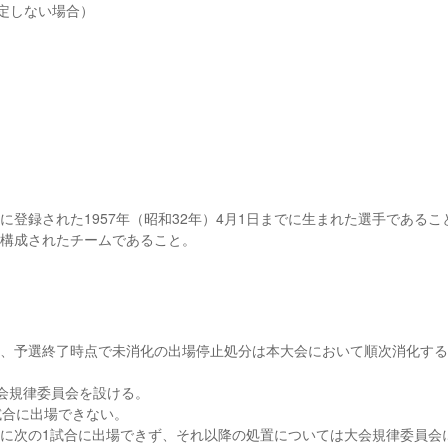
定しない場合）
会に登録された1957年（昭和32年）4月1日までに生まれた選手であるこ
て構成されたチームであること。
なし、予選終了時点で未消化の出場停止処分は本大会において順次消化す
会規律委員会を設ける。
1試合に出場できない。
動的に次の1試合に出場できず、それ以降の処置については大会規律委員会