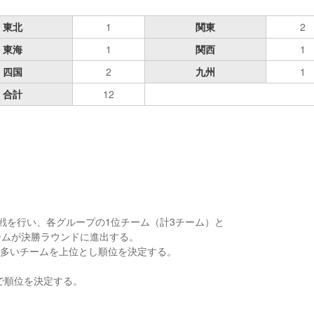
東北
1
関東
2
東海
1
関西
1
四国
2
九州
1
合計
12
グ戦を行い、各グループの1位チーム（計3チーム）と
ームが決勝ラウンドに進出する。
の多いチームを上位とし順位を決定する。
。
で順位を決定する。