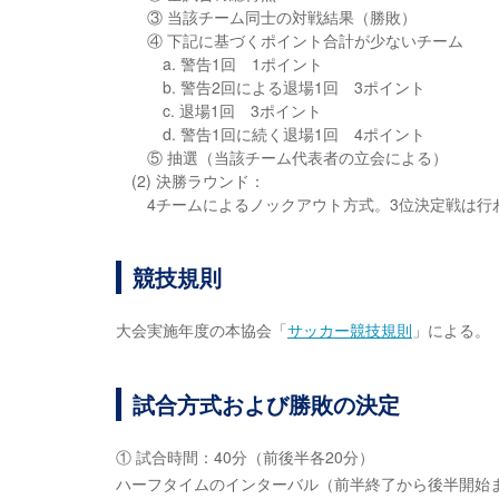
③ 当該チーム同士の対戦結果（勝敗）
④ 下記に基づくポイント合計が少ないチーム
a. 警告1回 1ポイント
b. 警告2回による退場1回 3ポイント
c. 退場1回 3ポイント
d. 警告1回に続く退場1回 4ポイント
⑤ 抽選（当該チーム代表者の立会による）
(2) 決勝ラウンド：
4チームによるノックアウト方式。3位決定戦は行
競技規則
大会実施年度の本協会「
サッカー競技規則
」による。
試合方式および勝敗の決定
① 試合時間：40分（前後半各20分）
ハーフタイムのインターバル（前半終了から後半開始ま