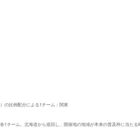
ニア）の比例配分による1チーム：関東
ら各1チーム。北海道から巡回し、開催地の地域が本来の普及枠に当たる