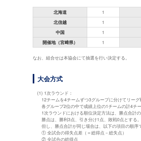
北海道
1
北信越
1
中国
1
開催地（宮﨑県）
1
なお、組合せは本協会にて抽選を行い決定する。
大会方式
(1) 1次ラウンド：
12チームを4チームずつ3グループに分けてリー
各グループ2位の中で成績上位の1チームの計4チ
1次ラウンドにおける順位決定方法は、勝点合計
勝点は、勝利3点、引き分け1点、敗戦0点とする
但し、勝点合計が同じ場合は、以下の項目の順序
① 全試合の得失点差（＝総得点－総失点）
② 全試合の総得点