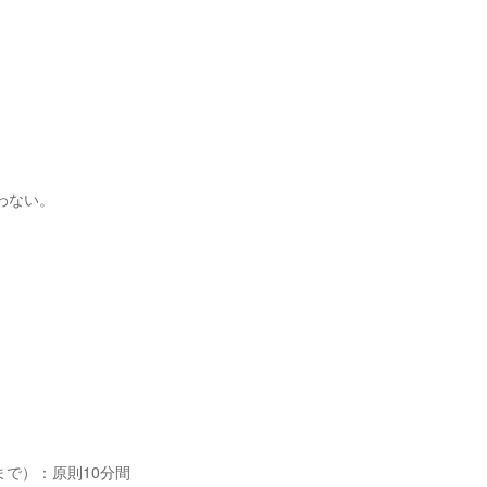
わない。
で）：原則10分間