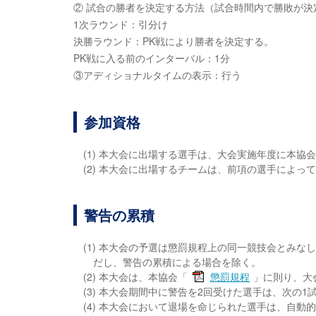
② 試合の勝者を決定する方法（試合時間内で勝敗が決
1次ラウンド：引分け
決勝ラウンド：PK戦により勝者を決定する。
PK戦に入る前のインターバル：1分
③アディショナルタイムの表示：行う
参加資格
(1) 本大会に出場する選手は、大会実施年度に本協
(2) 本大会に出場するチームは、前項の選手によっ
警告の累積
(1) 本大会の予選は懲罰規程上の同一競技会とみ
だし、警告の累積による場合を除く。
(2) 本大会は、本協会「
懲罰規程
」に則り、大
(3) 本大会期間中に警告を2回受けた選手は、次の
(4) 本大会において退場を命じられた選手は、自