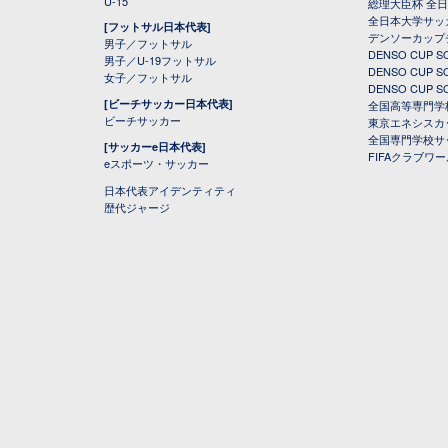
U-15
総理大臣杯 全
全日本大学サッ
[フットサル日本代表]
デンソーカップ
男子／フットサル
DENSO CUP
男子／U-19フットサル
DENSO CUP
女子／フットサル
DENSO CUP
[ビーチサッカー日本代表]
全国高等専門学
ビーチサッカー
東京エネシスカ
全国専門学校サ
[サッカーe日本代表]
FIFAクラブワ
eスポーツ・サッカー
日本代表アイデンティティ
歴代ジャージ