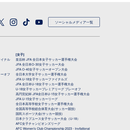
ソーシャルメディア一覧
[女子]
ァイナル
皇后杯 JFA 全日本女子サッカー選手権大会
JFA 全日本O-30女子サッカー大会
JFA O-40女子サッカーオープン大会
レーオフ
全日本大学女子サッカー選手権大会
JFA U-18女子サッカーファイナルズ
JFA 全日本U-18女子サッカー選手権大会
U-18女子サッカープレミアリーグ プレーオフ
高円宮妃杯 JFA全日本U-15女子サッカー選手権大会
JFA U-15女子サッカーリーグ
全日本高等学校女子サッカー選手権大会
全国高等学校総合体育大会(サッカー競技)
国民スポーツ大会(サッカー競技)
日本クラブユース女子サッカー大会（U-18）
AFC女子チャンピオンズリーグ
AFC Women's Club Championship 2023 - Invitational