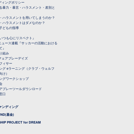
ーディングポリシー
る暴力・暴言・ハラスメント・差別と
・ハラスメントを用いてしまうのか？
・ハラスメントはダメなのか？
子どもの指導
載『いつも心にリスペクト』
ルニュース連載『サッカーの活動における
て』
り組み
トフェアプレーデイズ
フィサー
ング eラーニング（クラブ・ウェルフ
向け）
ングワークショップ
会
アプレーツールダウンロード
窓口
ファンディング
UND(基金)
HIP PROJECT for DREAM