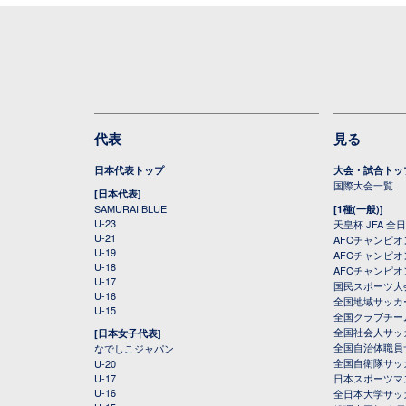
代表
見る
日本代表トップ
大会・試合トッ
国際大会一覧
[日本代表]
SAMURAI BLUE
[1種(一般)]
U-23
天皇杯 JFA 
U-21
AFCチャンピ
U-19
AFCチャンピオン
U-18
AFCチャンピオ
U-17
国民スポーツ大
U-16
全国地域サッカ
U-15
全国クラブチー
全国社会人サッ
[日本女子代表]
全国自治体職員
なでしこジャパン
全国自衛隊サッ
U-20
U-17
日本スポーツマ
U-16
全日本大学サッ