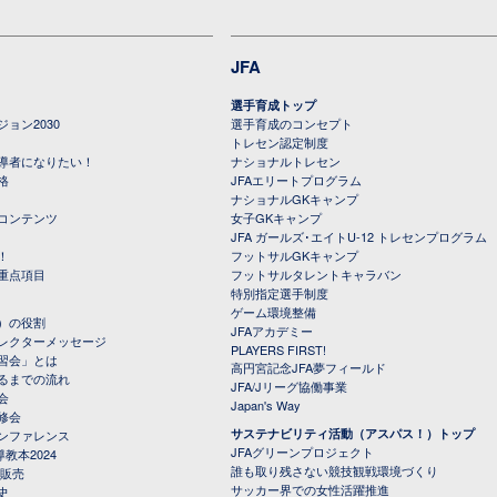
JFA
選手育成トップ
ョン2030
選手育成のコンセプト
トレセン認定制度
導者になりたい！
ナショナルトレセン
格
JFAエリートプログラム
ナショナルGKキャンプ
コンテンツ
女子GKキャンプ
JFA ガールズ･エイトU-12 トレセンプログラム
！
フットサルGKキャンプ
重点項目
フットサルタレントキャラバン
特別指定選手制度
ゲーム環境整備
）の役割
JFAアカデミー
レクターメッセージ
PLAYERS FIRST!
習会」とは
高円宮記念JFA夢フィールド
るまでの流れ
JFA/Jリーグ協働事業
会
Japan's Way
修会
サステナビリティ活動（アスパス！）トップ
ンファレンス
JFAグリーンプロジェクト
教本2024
誰も取り残さない競技観戦環境づくり
 販売
サッカー界での女性活躍推進
史