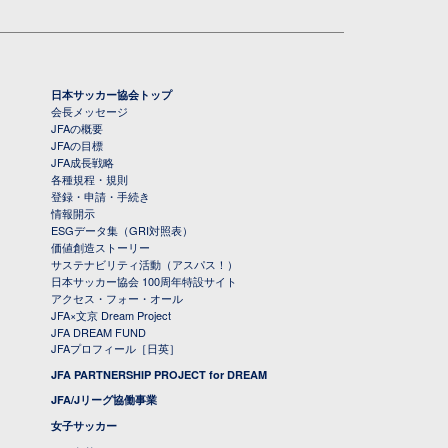
日本サッカー協会トップ
会長メッセージ
JFAの概要
JFAの目標
JFA成長戦略
各種規程・規則
登録・申請・手続き
情報開示
ESGデータ集（GRI対照表）
価値創造ストーリー
サステナビリティ活動（アスパス！）
日本サッカー協会 100周年特設サイト
アクセス・フォー・オール
JFA×文京 Dream Project
JFA DREAM FUND
JFAプロフィール［日英］
JFA PARTNERSHIP PROJECT for DREAM
JFA/Jリーグ協働事業
女子サッカー