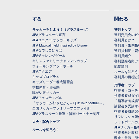
する
関わる
サッカーをしよう！（グラスルーツ）
審判トップ
JFAグラスルーツ宣言
審判委員会のビジ
JFAユニクロ サッカーキッズ
審判員とは？
JFA Magical Field Inspired by Disney
審判員・審判指
JFAなでしこひろば
審判員制度・資
JFAチャレンジゲーム
審判員紹介
キリンファミリーチャレンジカップ
審判登録者向け
ウォーキングフットボール
競技規則
JFAスクエア
ルールを知ろう
キッズプログラム
審判員の目標と
キッズリーダー養成講習会
指導者トップ
学校体育・部活動
指導者（コーチ
障がい者サッカー
指導者養成ダイ
JFAフェスティバル
「指導者養成講
「サッカーが好きだから～I just love football～」
講習会を受講す
全国サッカーファミリープロファイル
指導者養成講習
JFAグラスルーツ推進・賛同パートナー制度
リフレッシュ研
大会・試合トップ
フットボールカ
JFAサッカー指導
ルールを知ろう！
指導者向け教材
理念・意義・歴