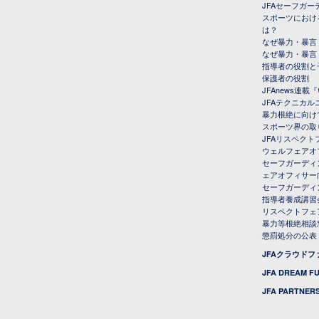
JFAセーフガ
スポーツにおけ
は？
なぜ暴力・暴言
なぜ暴力・暴言
指導者の役割と
保護者の役割
JFAnews連
JFAテクニカ
暴力根絶に向け
スポーツ界の取
JFAリスペク
ウェルフェアオ
セーフガーディ
ェアオフィサー
セーフガーディ
指導者養成講習
リスペクトフェ
暴力等根絶相談
懲罰処分の公表
JFAクラウド
JFA DREAM F
JFA PARTNERS