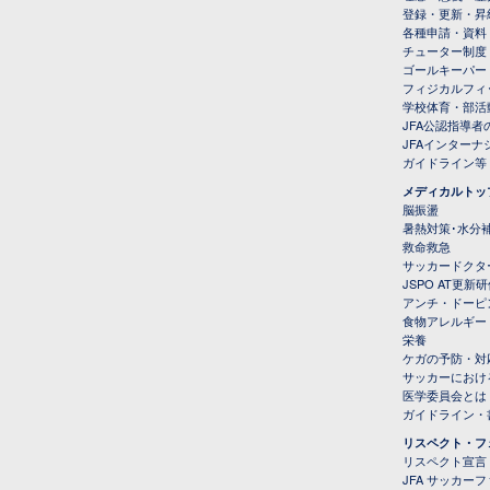
登録・更新・昇
各種申請・資料
チューター制度
ゴールキーパー
フィジカルフィ
学校体育・部活
JFA公認指導者
JFAインター
ガイドライン等
メディカルトッ
脳振盪
暑熱対策･水分
救命救急
サッカードクタ
JSPO AT更新
アンチ・ドーピ
食物アレルギー
栄養
ケガの予防・対
サッカーにおけ
医学委員会とは
ガイドライン・書
リスペクト・フ
リスペクト宣言
JFA サッカー