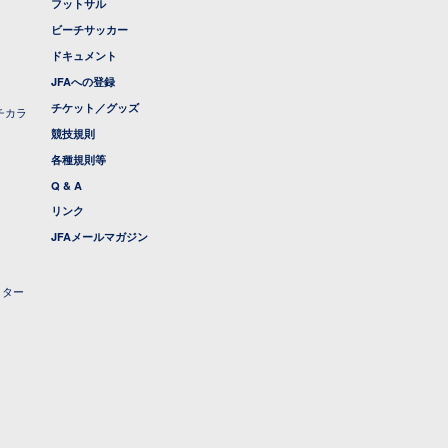
フットサル
ビーチサッカー
ドキュメント
JFAへの登録
チケット／グッズ
チカラ
競技規則
各種規則等
Q & A
リンク
JFAメールマガジン
クター