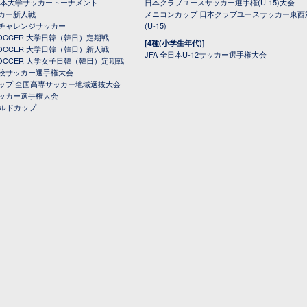
日本大学サッカートーナメント
日本クラブユースサッカー選手権(U-15)大会
カー新人戦
メニコンカップ 日本クラブユースサッカー東西
チャレンジサッカー
(U-15)
 SOCCER 大学日韓（韓日）定期戦
[4種(小学生年代)]
 SOCCER 大学日韓（韓日）新人戦
JFA 全日本U-12サッカー選手権大会
 SOCCER 大学女子日韓（韓日）定期戦
校サッカー選手権大会
ップ 全国高専サッカー地域選抜大会
ッカー選手権大会
ールドカップ