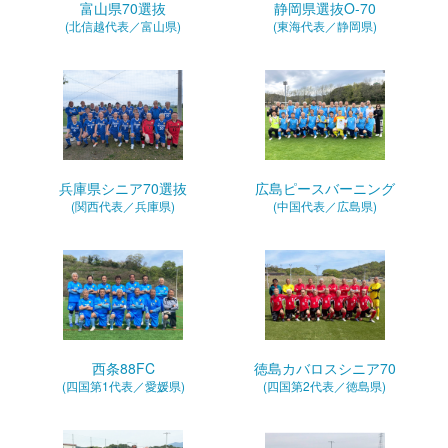
富山県70選抜
静岡県選抜O-70
(北信越代表／富山県)
(東海代表／静岡県)
兵庫県シニア70選抜
広島ピースバーニング
(関西代表／兵庫県)
(中国代表／広島県)
西条88FC
徳島カバロスシニア70
(四国第1代表／愛媛県)
(四国第2代表／徳島県)