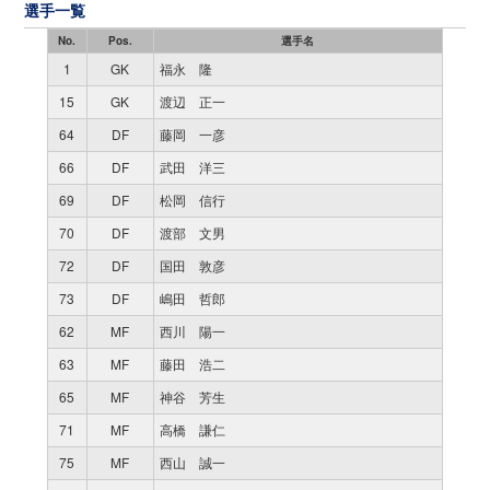
選手一覧
No.
Pos.
選手名
1
GK
福永 隆
15
GK
渡辺 正一
64
DF
藤岡 一彦
66
DF
武田 洋三
69
DF
松岡 信行
70
DF
渡部 文男
72
DF
国田 敦彦
73
DF
嶋田 哲郎
62
MF
西川 陽一
63
MF
藤田 浩二
65
MF
神谷 芳生
71
MF
高橋 謙仁
75
MF
西山 誠一