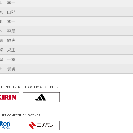
田 幸一
原 由郎
原 孝一
木 季彦
橋 敏夫
崎 規正
嶋 一孝
田 貴勇
L
TOP PARTNER
JFA OFFICIAL
SUPPLIER
JFA COMPETITION PARTNER