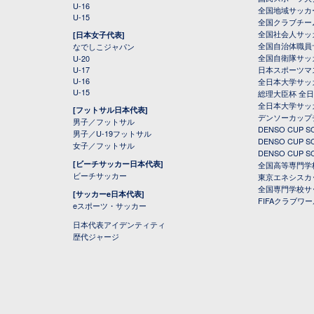
U-16
全国地域サッカ
U-15
全国クラブチー
全国社会人サッ
[日本女子代表]
全国自治体職員
なでしこジャパン
全国自衛隊サッ
U-20
U-17
日本スポーツマ
U-16
全日本大学サッ
U-15
総理大臣杯 全
全日本大学サッ
[フットサル日本代表]
デンソーカップ
男子／フットサル
DENSO CUP
男子／U-19フットサル
DENSO CUP
女子／フットサル
DENSO CUP
[ビーチサッカー日本代表]
全国高等専門学
ビーチサッカー
東京エネシスカ
全国専門学校サ
[サッカーe日本代表]
FIFAクラブワ
eスポーツ・サッカー
日本代表アイデンティティ
歴代ジャージ