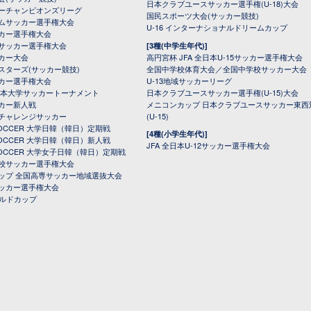
日本クラブユースサッカー選手権(U-18)大会
ーチャンピオンズリーグ
国民スポーツ大会(サッカー競技)
ムサッカー選手権大会
U-16 インターナショナルドリームカップ
カー選手権大会
サッカー選手権大会
[3種(中学生年代)]
カー大会
高円宮杯 JFA 全日本U-15サッカー選手権大会
スターズ(サッカー競技)
全国中学校体育大会／全国中学校サッカー大会
カー選手権大会
U-13地域サッカーリーグ
日本大学サッカートーナメント
日本クラブユースサッカー選手権(U-15)大会
カー新人戦
メニコンカップ 日本クラブユースサッカー東西
チャレンジサッカー
(U-15)
 SOCCER 大学日韓（韓日）定期戦
[4種(小学生年代)]
 SOCCER 大学日韓（韓日）新人戦
JFA 全日本U-12サッカー選手権大会
 SOCCER 大学女子日韓（韓日）定期戦
校サッカー選手権大会
ップ 全国高専サッカー地域選抜大会
ッカー選手権大会
ールドカップ