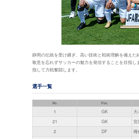
静岡の伝統を受け継ぎ、高い技術と戦術理解を備えた
敬意を忘れずサッカーの魅力を発信することを目指し
指して力戦奮闘します。
選手一覧
No.
Pos.
1
GK
大
21
GK
宮
2
DF
権