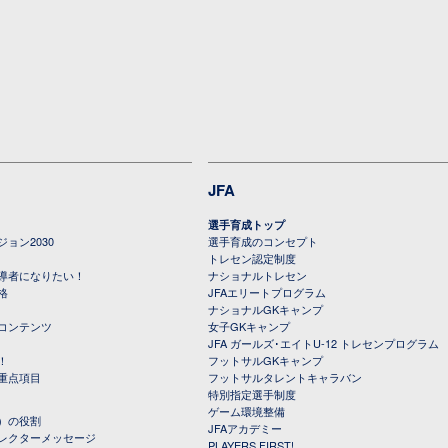
JFA
選手育成トップ
ョン2030
選手育成のコンセプト
トレセン認定制度
導者になりたい！
ナショナルトレセン
格
JFAエリートプログラム
ナショナルGKキャンプ
コンテンツ
女子GKキャンプ
JFA ガールズ･エイトU-12 トレセンプログラム
！
フットサルGKキャンプ
重点項目
フットサルタレントキャラバン
特別指定選手制度
ゲーム環境整備
）の役割
JFAアカデミー
レクターメッセージ
PLAYERS FIRST!