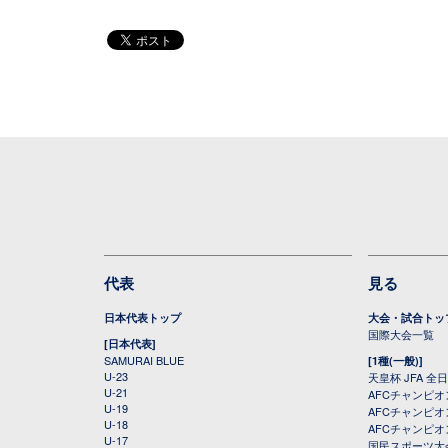
代表
見る
日本代表トップ
大会・試合トッ
国際大会一覧
[日本代表]
SAMURAI BLUE
[1種(一般)]
U-23
天皇杯 JFA 
U-21
AFCチャンピ
U-19
AFCチャンピオン
U-18
AFCチャンピオ
U-17
国民スポーツ大