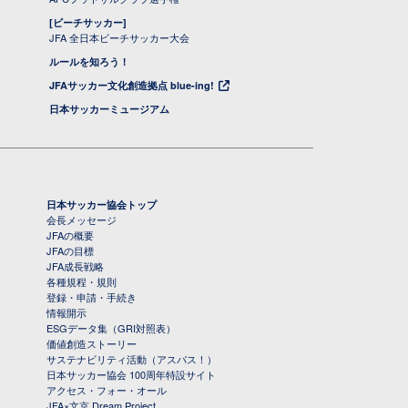
[ビーチサッカー]
JFA 全日本ビーチサッカー大会
ルールを知ろう！
JFAサッカー文化創造拠点 blue-ing!
日本サッカーミュージアム
日本サッカー協会トップ
会長メッセージ
JFAの概要
JFAの目標
JFA成長戦略
各種規程・規則
登録・申請・手続き
情報開示
ESGデータ集（GRI対照表）
価値創造ストーリー
サステナビリティ活動（アスパス！）
日本サッカー協会 100周年特設サイト
アクセス・フォー・オール
JFA×文京 Dream Project