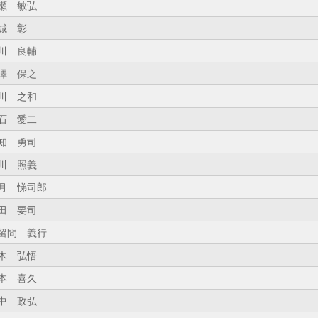
瀬 敏弘
城 彰
川 良輔
澤 保之
川 之和
石 愛二
知 勇司
川 照義
月 悌司郎
田 要司
留間 義行
木 弘悟
本 喜久
中 政弘