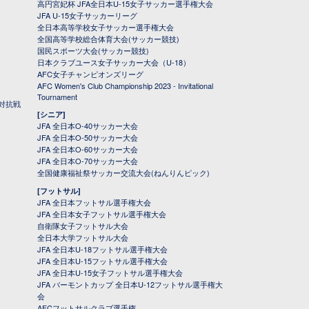
高円宮妃杯 JFA全日本U-15女子サッカー選手権大会
JFA U-15女子サッカーリーグ
全日本高等学校女子サッカー選手権大会
全国高等学校総合体育大会(サッカー競技)
国民スポーツ大会(サッカー競技)
日本クラブユース女子サッカー大会（U-18）
AFC女子チャンピオンズリーグ
AFC Women's Club Championship 2023 - Invitational
Tournament
対抗戦
[シニア]
JFA 全日本O-40サッカー大会
JFA 全日本O-50サッカー大会
JFA 全日本O-60サッカー大会
JFA 全日本O-70サッカー大会
全国健康福祉祭サッカー交流大会(ねんりんピック)
[フットサル]
JFA 全日本フットサル選手権大会
JFA 全日本女子フットサル選手権大会
自衛隊女子フットサル大会
全日本大学フットサル大会
JFA 全日本U-18フットサル選手権大会
JFA 全日本U-15フットサル選手権大会
JFA 全日本U-15女子フットサル選手権大会
JFA バーモントカップ 全日本U-12フットサル選手権大
会
AFCフットサルクラブ選手権