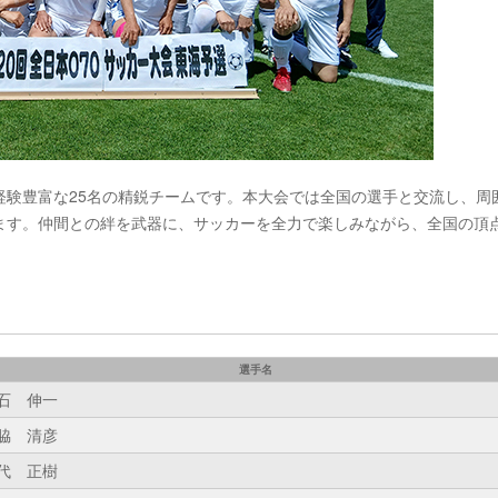
経験豊富な25名の精鋭チームです。本大会では全国の選手と交流し、周
ます。仲間との絆を武器に、サッカーを全力で楽しみながら、全国の頂
選手名
石 伸一
脇 清彦
代 正樹