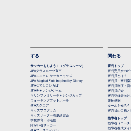
する
関わる
サッカーをしよう！（グラスルーツ）
審判トップ
JFAグラスルーツ宣言
審判委員会のビジ
JFAユニクロ サッカーキッズ
審判員とは？
JFA Magical Field Inspired by Disney
審判員・審判指
JFAなでしこひろば
審判員制度・資
JFAチャレンジゲーム
審判員紹介
キリンファミリーチャレンジカップ
審判登録者向け
ウォーキングフットボール
競技規則
JFAスクエア
ルールを知ろう
キッズプログラム
審判員の目標と
キッズリーダー養成講習会
指導者トップ
学校体育・部活動
指導者（コーチ
障がい者サッカー
指導者養成ダイ
JFAフェスティバル