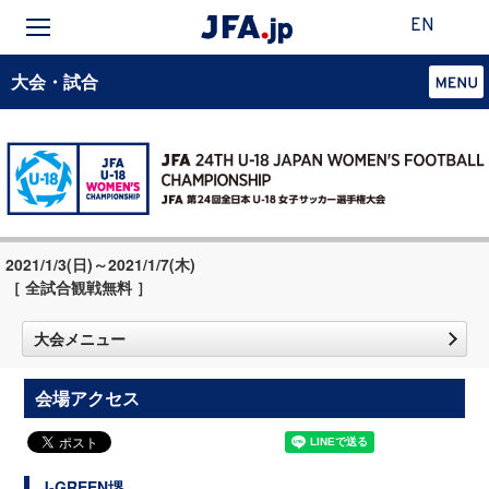
EN
大会・試合
2021/1/3(日)～2021/1/7(木)
［ 全試合観戦無料 ］
大会メニュー
会場アクセス
J-GREEN堺