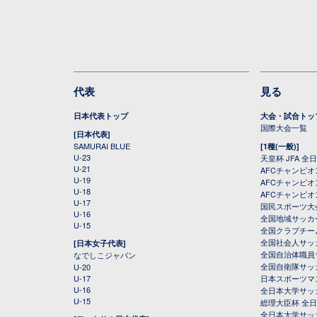
代表
見る
日本代表トップ
大会・試合トッ
国際大会一覧
[日本代表]
SAMURAI BLUE
[1種(一般)]
U-23
天皇杯 JFA 
U-21
AFCチャンピ
U-19
AFCチャンピオン
U-18
AFCチャンピオ
U-17
国民スポーツ大
U-16
全国地域サッカ
U-15
全国クラブチー
全国社会人サッ
[日本女子代表]
全国自治体職員
なでしこジャパン
全国自衛隊サッ
U-20
U-17
日本スポーツマ
U-16
全日本大学サッ
U-15
総理大臣杯 全
全日本大学サッ