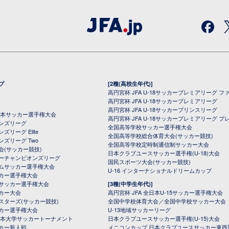
プ
[2種(高校生年代)]
高円宮杯 JFA U-18サッカープレミアリーグ フ
高円宮杯 JFA U-18サッカープレミアリーグ
高円宮杯 JFA U-18サッカープリンスリーグ
全日本サッカー選手権大会
高円宮杯 JFA U-18サッカープレミアリーグ プ
オンズリーグ
全国高等学校サッカー選手権大会
ズリーグ Elite
全国高等学校総合体育大会(サッカー競技)
ンズリーグ Two
全国高等学校定時制通信制サッカー大会
会(サッカー競技)
日本クラブユースサッカー選手権(U-18)大会
ーチャンピオンズリーグ
国民スポーツ大会(サッカー競技)
ムサッカー選手権大会
U-16 インターナショナルドリームカップ
カー選手権大会
サッカー選手権大会
[3種(中学生年代)]
カー大会
高円宮杯 JFA 全日本U-15サッカー選手権大会
スターズ(サッカー競技)
全国中学校体育大会／全国中学校サッカー大会
カー選手権大会
U-13地域サッカーリーグ
日本大学サッカートーナメント
日本クラブユースサッカー選手権(U-15)大会
カー新人戦
メニコンカップ 日本クラブユースサッカー東西