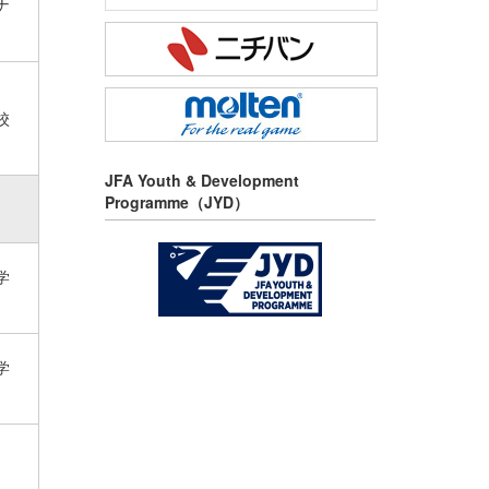
ナ
校
JFA Youth & Development
Programme（JYD）
学
学