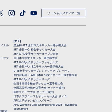
ソーシャルメディア一覧
[女子]
ァイナル
皇后杯 JFA 全日本女子サッカー選手権大会
JFA 全日本O-30女子サッカー大会
JFA O-40女子サッカーオープン大会
レーオフ
全日本大学女子サッカー選手権大会
JFA U-18女子サッカーファイナルズ
JFA 全日本U-18女子サッカー選手権大会
U-18女子サッカープレミアリーグ プレーオフ
高円宮妃杯 JFA全日本U-15女子サッカー選手権大会
JFA U-15女子サッカーリーグ
全日本高等学校女子サッカー選手権大会
全国高等学校総合体育大会(サッカー競技)
国民スポーツ大会(サッカー競技)
日本クラブユース女子サッカー大会（U-18）
AFC女子チャンピオンズリーグ
AFC Women's Club Championship 2023 - Invitational
Tournament
対抗戦