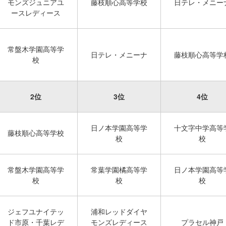
モンズジュニアユ
藤枝順心高等学校
日テレ・メニー
ースレディース
常盤木学園高等学
日テレ・メニーナ
藤枝順心高等学
校
2位
3位
4位
日ノ本学園高等学
十文字中学高等
藤枝順心高等学校
校
校
常盤木学園高等学
常葉学園橘高等学
日ノ本学園高等
校
校
校
ジェフユナイテッ
浦和レッドダイヤ
ド市原・千葉レデ
モンズレディース
プラセル神戸