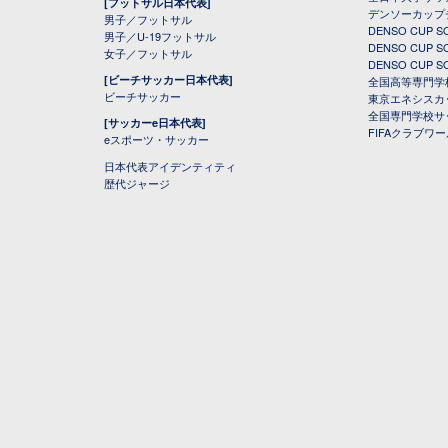
[フットサル日本代表]
デンソーカップ
男子／フットサル
DENSO CUP
男子／U-19フットサル
DENSO CUP
女子／フットサル
DENSO CUP
[ビーチサッカー日本代表]
全国高等専門学
ビーチサッカー
東京エネシスカ
全国専門学校サ
[サッカーe日本代表]
FIFAクラブワ
eスポーツ・サッカー
日本代表アイデンティティ
歴代ジャージ