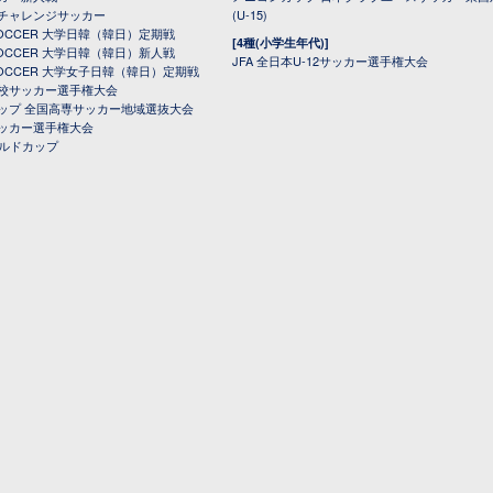
チャレンジサッカー
(U-15)
 SOCCER 大学日韓（韓日）定期戦
[4種(小学生年代)]
 SOCCER 大学日韓（韓日）新人戦
JFA 全日本U-12サッカー選手権大会
 SOCCER 大学女子日韓（韓日）定期戦
校サッカー選手権大会
ップ 全国高専サッカー地域選抜大会
ッカー選手権大会
ールドカップ