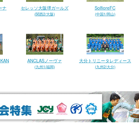
ーナ
セレッソ大阪堺ガールズ
SolfioreFC
(関西2/大阪)
(中国1/岡山)
KAN
ANCLASノーヴァ
大分トリニータレディース
(九州1/福岡)
(九州2/大分)