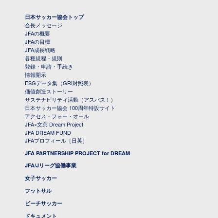
日本サッカー協会トップ
会長メッセージ
JFAの概要
JFAの目標
JFA成長戦略
各種規程・規則
登録・申請・手続き
情報開示
ESGデータ集（GRI対照表）
価値創造ストーリー
サステナビリティ活動（アスパス！）
日本サッカー協会 100周年特設サイト
アクセス・フォー・オール
JFA×文京 Dream Project
JFA DREAM FUND
JFAプロフィール［日英］
JFA PARTNERSHIP PROJECT for DREAM
JFA/Jリーグ協働事業
女子サッカー
フットサル
ビーチサッカー
ドキュメント