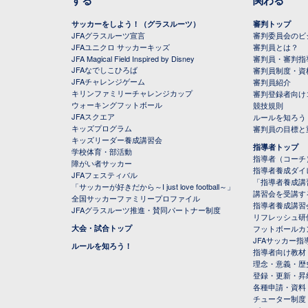
サッカーをしよう！（グラスルーツ）
審判トップ
JFAグラスルーツ宣言
審判委員会のビジ
JFAユニクロ サッカーキッズ
審判員とは？
JFA Magical Field Inspired by Disney
審判員・審判指
JFAなでしこひろば
審判員制度・資
JFAチャレンジゲーム
審判員紹介
キリンファミリーチャレンジカップ
審判登録者向け
ウォーキングフットボール
競技規則
JFAスクエア
ルールを知ろう
キッズプログラム
審判員の目標と
キッズリーダー養成講習会
指導者トップ
学校体育・部活動
指導者（コーチ
障がい者サッカー
指導者養成ダイ
JFAフェスティバル
「指導者養成講
「サッカーが好きだから～I just love football～」
講習会を受講す
全国サッカーファミリープロファイル
指導者養成講習
JFAグラスルーツ推進・賛同パートナー制度
リフレッシュ研
大会・試合トップ
フットボールカ
JFAサッカー指導
ルールを知ろう！
指導者向け教材
理念・意義・歴
登録・更新・昇
各種申請・資料
チューター制度