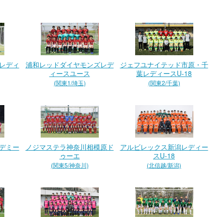
レディ
浦和レッドダイヤモンズレデ
ジェフユナイテッド市原・千
ィースユース
葉レディースU-18
(関東1/埼玉)
(関東2/千葉)
デミー
ノジマステラ神奈川相模原ド
アルビレックス新潟レディー
ゥーエ
スU-18
(関東5/神奈川)
(北信越/新潟)