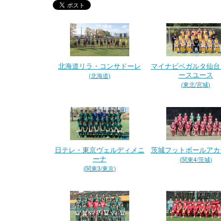
北海道リラ・コンサドーレ
マイナビベガルタ仙台
ースユース
(北海道)
(東北/宮城)
日テレ・東京ヴェルディメニ
茨城フットボールアカ
ーナ
(関東4/茨城)
(関東3/東京)