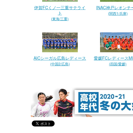
伊賀FCくノ一三重サテライ
INAC神戸レオンチ
ト
(関西1/兵庫)
(東海/三重)
AICシーガル広島レディース
愛媛FCレディースMI
(中国2/広島)
(四国/愛媛)