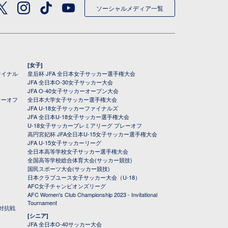
ソーシャルメディア一覧
[女子]
ァイナル
皇后杯 JFA 全日本女子サッカー選手権大会
JFA 全日本O-30女子サッカー大会
JFA O-40女子サッカーオープン大会
レーオフ
全日本大学女子サッカー選手権大会
JFA U-18女子サッカーファイナルズ
JFA 全日本U-18女子サッカー選手権大会
U-18女子サッカープレミアリーグ プレーオフ
高円宮妃杯 JFA全日本U-15女子サッカー選手権大会
JFA U-15女子サッカーリーグ
全日本高等学校女子サッカー選手権大会
全国高等学校総合体育大会(サッカー競技)
国民スポーツ大会(サッカー競技)
日本クラブユース女子サッカー大会（U-18）
AFC女子チャンピオンズリーグ
AFC Women's Club Championship 2023 - Invitational
Tournament
対抗戦
[シニア]
JFA 全日本O-40サッカー大会