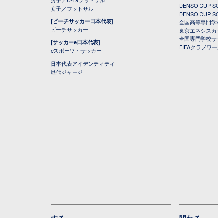
DENSO CUP
女子／フットサル
DENSO CUP
[ビーチサッカー日本代表]
全国高等専門学
ビーチサッカー
東京エネシスカ
全国専門学校サ
[サッカーe日本代表]
FIFAクラブワ
eスポーツ・サッカー
日本代表アイデンティティ
歴代ジャージ
する
関わる