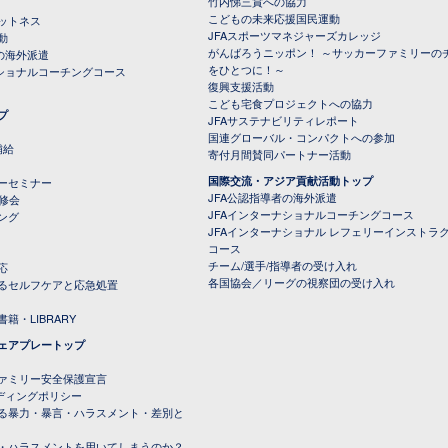
竹内悌三賞への協力
こどもの未来応援国民運動
ットネス
JFAスポーツマネジャーズカレッジ
動
がんばろうニッポン！ ～サッカーファミリーの
の海外派遣
をひとつに！～
ナショナルコーチングコース
復興支援活動
こども宅食プロジェクトへの協力
プ
JFAサステナビリティレポート
（PDFファイル）
国連グローバル・コンパクトへの参加
補給
寄付月間賛同パートナー活動
国際交流・アジア貢献活動トップ
ーセミナー
JFA公認指導者の海外派遣
研修会
JFAインターナショナルコーチングコース
ング
JFAインターナショナル レフェリーインストラ
コース
チーム/選手/指導者の受け入れ
応
各国協会／リーグの視察団の受け入れ
るセルフケアと応急処置
籍・LIBRARY
ェアプレートップ
ファミリー安全保護宣言
ーディングポリシー
る暴力・暴言・ハラスメント・差別と
・ハラスメントを用いてしまうのか？