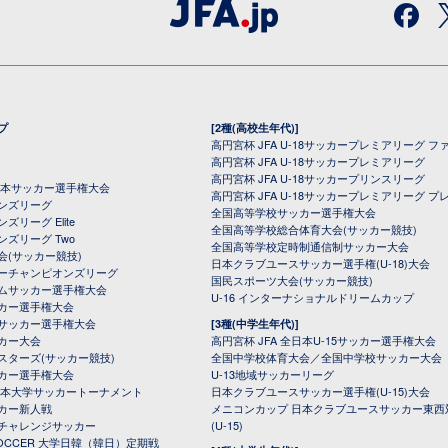
プ
[2種(高校生年代)]
高円宮杯 JFA U-18サッカープレミアリーグ フ
高円宮杯 JFA U-18サッカープレミアリーグ
高円宮杯 JFA U-18サッカープリンスリーグ
全日本サッカー選手権大会
高円宮杯 JFA U-18サッカープレミアリーグ プ
オンズリーグ
全国高等学校サッカー選手権大会
ズリーグ Elite
全国高等学校総合体育大会(サッカー競技)
ンズリーグ Two
全国高等学校定時制通信制サッカー大会
会(サッカー競技)
日本クラブユースサッカー選手権(U-18)大会
ーチャンピオンズリーグ
国民スポーツ大会(サッカー競技)
ムサッカー選手権大会
U-16 インターナショナルドリームカップ
カー選手権大会
サッカー選手権大会
[3種(中学生年代)]
カー大会
高円宮杯 JFA 全日本U-15サッカー選手権大会
スターズ(サッカー競技)
全国中学校体育大会／全国中学校サッカー大会
カー選手権大会
U-13地域サッカーリーグ
日本大学サッカートーナメント
日本クラブユースサッカー選手権(U-15)大会
カー新人戦
メニコンカップ 日本クラブユースサッカー東西
チャレンジサッカー
(U-15)
 SOCCER 大学日韓（韓日）定期戦