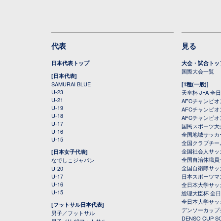
代表
見る
日本代表トップ
大会・試合トッ
国際大会一覧
[日本代表]
SAMURAI BLUE
[1種(一般)]
U-23
天皇杯 JFA 
U-21
AFCチャンピ
U-19
AFCチャンピオン
U-18
AFCチャンピオ
U-17
国民スポーツ大
U-16
全国地域サッカ
U-15
全国クラブチー
全国社会人サッ
[日本女子代表]
全国自治体職員
なでしこジャパン
全国自衛隊サッ
U-20
U-17
日本スポーツマ
U-16
全日本大学サッ
U-15
総理大臣杯 全
全日本大学サッ
[フットサル日本代表]
デンソーカップ
男子／フットサル
DENSO CUP
男子／U-19フットサル