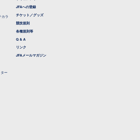
JFAへの登録
チケット／グッズ
チカラ
競技規則
各種規則等
Q & A
リンク
JFAメールマガジン
クター