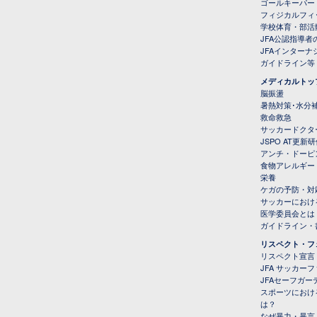
ゴールキーパー
フィジカルフィ
学校体育・部活
JFA公認指導者
JFAインター
ガイドライン等
メディカルトッ
脳振盪
暑熱対策･水分
救命救急
サッカードクタ
JSPO AT更新
アンチ・ドーピ
食物アレルギー
栄養
ケガの予防・対
サッカーにおけ
医学委員会とは
ガイドライン・書
リスペクト・フ
リスペクト宣言
JFA サッカー
JFAセーフガ
スポーツにおけ
は？
なぜ暴力・暴言