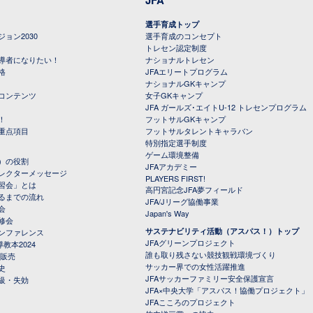
選手育成トップ
ョン2030
選手育成のコンセプト
トレセン認定制度
導者になりたい！
ナショナルトレセン
格
JFAエリートプログラム
ナショナルGKキャンプ
コンテンツ
女子GKキャンプ
JFA ガールズ･エイトU-12 トレセンプログラム
！
フットサルGKキャンプ
重点項目
フットサルタレントキャラバン
特別指定選手制度
ゲーム環境整備
）の役割
JFAアカデミー
レクターメッセージ
PLAYERS FIRST!
習会」とは
高円宮記念JFA夢フィールド
るまでの流れ
JFA/Jリーグ協働事業
会
Japan's Way
修会
サステナビリティ活動（アスパス！）トップ
ンファレンス
JFAグリーンプロジェクト
教本2024
誰も取り残さない競技観戦環境づくり
 販売
サッカー界での女性活躍推進
史
JFAサッカーファミリー安全保護宣言
級・失効
JFA×中央大学「アスパス！協働プロジェクト」
JFAこころのプロジェクト