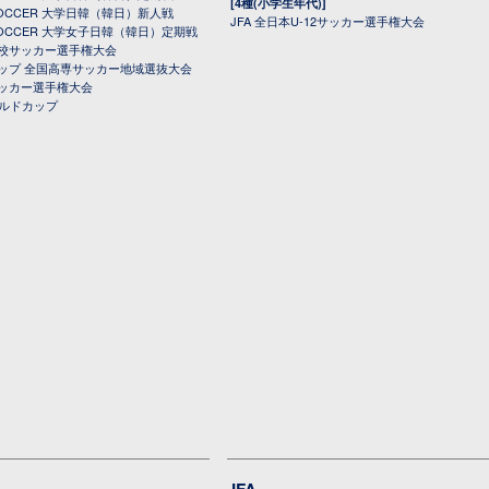
[4種(小学生年代)]
 SOCCER 大学日韓（韓日）新人戦
JFA 全日本U-12サッカー選手権大会
 SOCCER 大学女子日韓（韓日）定期戦
校サッカー選手権大会
ップ 全国高専サッカー地域選抜大会
ッカー選手権大会
ールドカップ
JFA