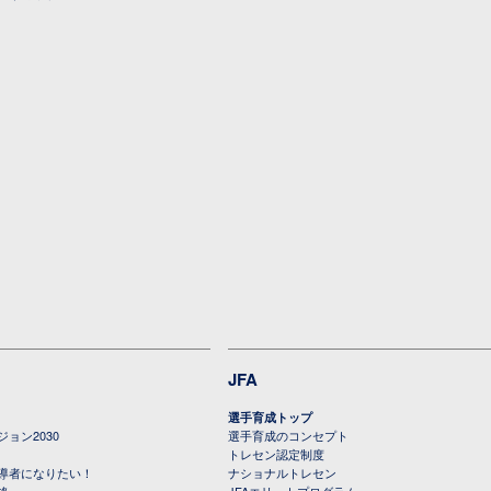
JFA
選手育成トップ
ョン2030
選手育成のコンセプト
トレセン認定制度
導者になりたい！
ナショナルトレセン