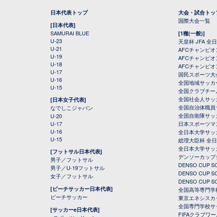
日本代表トップ
大会・試合トッ
国際大会一覧
[日本代表]
SAMURAI BLUE
[1種(一般)]
U-23
天皇杯 JFA 
U-21
AFCチャンピ
U-19
AFCチャンピオン
U-18
AFCチャンピオ
U-17
国民スポーツ大
U-16
全国地域サッカ
U-15
全国クラブチー
全国社会人サッ
[日本女子代表]
全国自治体職員
なでしこジャパン
全国自衛隊サッ
U-20
U-17
日本スポーツマ
U-16
全日本大学サッ
U-15
総理大臣杯 全
全日本大学サッ
[フットサル日本代表]
デンソーカップ
男子／フットサル
DENSO CUP
男子／U-19フットサル
DENSO CUP
女子／フットサル
DENSO CUP
[ビーチサッカー日本代表]
全国高等専門学
ビーチサッカー
東京エネシスカ
全国専門学校サ
[サッカーe日本代表]
FIFAクラブワ