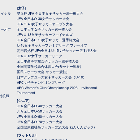
[女子]
ァイナル
皇后杯 JFA 全日本女子サッカー選手権大会
JFA 全日本O-30女子サッカー大会
JFA O-40女子サッカーオープン大会
レーオフ
全日本大学女子サッカー選手権大会
JFA U-18女子サッカーファイナルズ
JFA 全日本U-18女子サッカー選手権大会
U-18女子サッカープレミアリーグ プレーオフ
高円宮妃杯 JFA全日本U-15女子サッカー選手権大会
JFA U-15女子サッカーリーグ
全日本高等学校女子サッカー選手権大会
全国高等学校総合体育大会(サッカー競技)
国民スポーツ大会(サッカー競技)
日本クラブユース女子サッカー大会（U-18）
AFC女子チャンピオンズリーグ
AFC Women's Club Championship 2023 - Invitational
Tournament
対抗戦
[シニア]
JFA 全日本O-40サッカー大会
JFA 全日本O-50サッカー大会
JFA 全日本O-60サッカー大会
JFA 全日本O-70サッカー大会
全国健康福祉祭サッカー交流大会(ねんりんピック)
[フットサル]