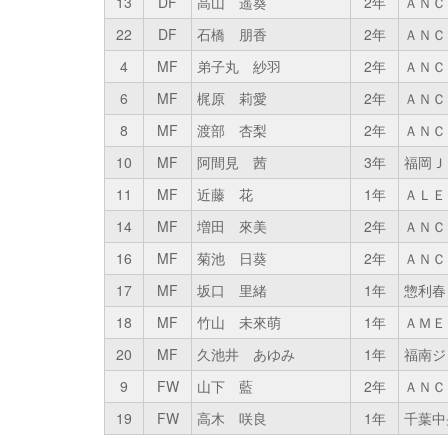
13
DF
高山 遥葵
2年
ＡＮＣ
22
DF
石橋 朋香
2年
ＡＮＣ
4
MF
弟子丸 紗羽
2年
ＡＮＣ
6
MF
梶原 莉愛
2年
ＡＮＣ
8
MF
渡部 杏梨
2年
ＡＮＣ
10
MF
阿間見 茜
3年
福岡Ｊ
11
MF
近藤 花
1年
ＡＬＥ
14
MF
増田 來美
2年
ＡＮＣ
16
MF
菊池 日葵
2年
ＡＮＣ
17
MF
坂口 里緒
1年
惣利春
18
MF
竹山 未來萌
1年
ＡＭＥ
20
MF
久池井 あゆみ
1年
福南ジ
9
FW
山下 藍
2年
ＡＮＣ
19
FW
高木 咲良
1年
千葉中