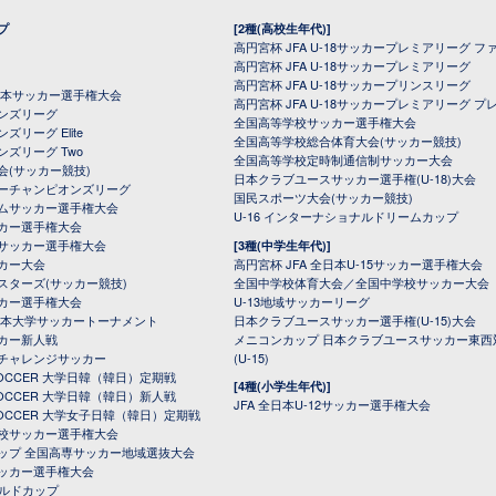
プ
[2種(高校生年代)]
高円宮杯 JFA U-18サッカープレミアリーグ フ
高円宮杯 JFA U-18サッカープレミアリーグ
高円宮杯 JFA U-18サッカープリンスリーグ
全日本サッカー選手権大会
高円宮杯 JFA U-18サッカープレミアリーグ プ
オンズリーグ
全国高等学校サッカー選手権大会
ズリーグ Elite
全国高等学校総合体育大会(サッカー競技)
ンズリーグ Two
全国高等学校定時制通信制サッカー大会
会(サッカー競技)
日本クラブユースサッカー選手権(U-18)大会
ーチャンピオンズリーグ
国民スポーツ大会(サッカー競技)
ムサッカー選手権大会
U-16 インターナショナルドリームカップ
カー選手権大会
サッカー選手権大会
[3種(中学生年代)]
カー大会
高円宮杯 JFA 全日本U-15サッカー選手権大会
スターズ(サッカー競技)
全国中学校体育大会／全国中学校サッカー大会
カー選手権大会
U-13地域サッカーリーグ
日本大学サッカートーナメント
日本クラブユースサッカー選手権(U-15)大会
カー新人戦
メニコンカップ 日本クラブユースサッカー東西
チャレンジサッカー
(U-15)
 SOCCER 大学日韓（韓日）定期戦
[4種(小学生年代)]
 SOCCER 大学日韓（韓日）新人戦
JFA 全日本U-12サッカー選手権大会
 SOCCER 大学女子日韓（韓日）定期戦
校サッカー選手権大会
ップ 全国高専サッカー地域選抜大会
ッカー選手権大会
ールドカップ