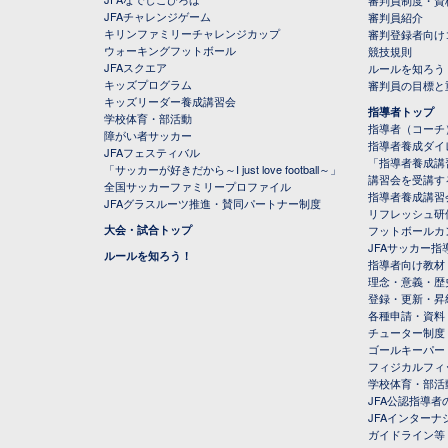
審判員制度・資
JFAチャレンジゲーム
審判員紹介
キリンファミリーチャレンジカップ
審判登録者向け
ウォーキングフットボール
競技規則
JFAスクエア
ルールを知ろう
キッズプログラム
審判員の目標と
キッズリーダー養成講習会
指導者トップ
学校体育・部活動
指導者（コーチ
障がい者サッカー
指導者養成ダイ
JFAフェスティバル
「指導者養成講
「サッカーが好きだから～I just love football～」
講習会を受講す
全国サッカーファミリープロファイル
指導者養成講習
JFAグラスルーツ推進・賛同パートナー制度
リフレッシュ研
大会・試合トップ
フットボールカ
JFAサッカー指導
ルールを知ろう！
指導者向け教材
理念・意義・歴
登録・更新・昇
各種申請・資料
チューター制度
ゴールキーパー
フィジカルフィ
学校体育・部活
JFA公認指導者
JFAインター
ガイドライン等