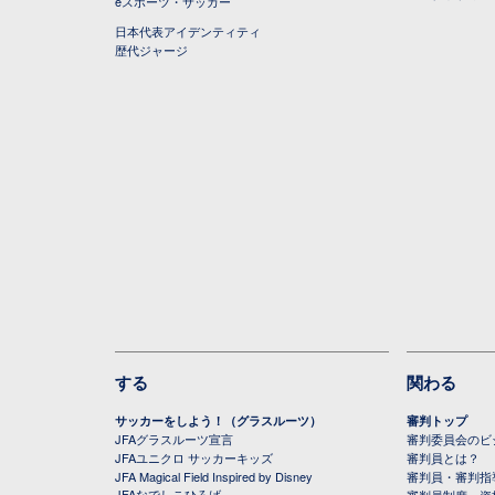
eスポーツ・サッカー
日本代表アイデンティティ
歴代ジャージ
する
関わる
サッカーをしよう！（グラスルーツ）
審判トップ
JFAグラスルーツ宣言
審判委員会のビジ
JFAユニクロ サッカーキッズ
審判員とは？
JFA Magical Field Inspired by Disney
審判員・審判指
JFAなでしこひろば