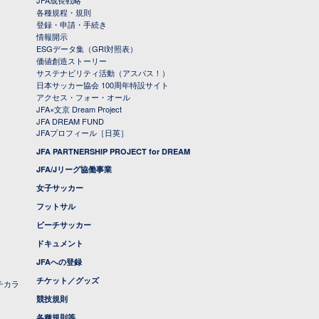
JFA成長戦略
各種規程・規則
登録・申請・手続き
情報開示
ESGデータ集（GRI対照表）
価値創造ストーリー
サステナビリティ活動（アスパス！）
日本サッカー協会 100周年特設サイト
アクセス・フォー・オール
JFA×文京 Dream Project
JFA DREAM FUND
JFAプロフィール［日英］
JFA PARTNERSHIP PROJECT for DREAM
JFA/Jリーグ協働事業
女子サッカー
フットサル
ビーチサッカー
ドキュメント
JFAへの登録
チケット／グッズ
チカラ
競技規則
各種規則等