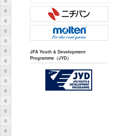
0
0
0
0
0
0
JFA Youth & Development
Programme（JYD）
0
0
0
0
0
0
0
0