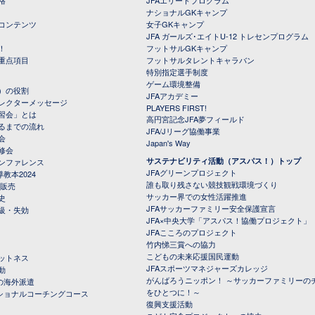
格
JFAエリートプログラム
ナショナルGKキャンプ
コンテンツ
女子GKキャンプ
JFA ガールズ･エイトU-12 トレセンプログラム
！
フットサルGKキャンプ
重点項目
フットサルタレントキャラバン
特別指定選手制度
ゲーム環境整備
）の役割
JFAアカデミー
レクターメッセージ
PLAYERS FIRST!
習会」とは
高円宮記念JFA夢フィールド
るまでの流れ
JFA/Jリーグ協働事業
会
Japan's Way
修会
サステナビリティ活動（アスパス！）トップ
ンファレンス
JFAグリーンプロジェクト
教本2024
誰も取り残さない競技観戦環境づくり
 販売
サッカー界での女性活躍推進
史
JFAサッカーファミリー安全保護宣言
級・失効
JFA×中央大学「アスパス！協働プロジェクト」
JFAこころのプロジェクト
竹内悌三賞への協力
こどもの未来応援国民運動
ットネス
JFAスポーツマネジャーズカレッジ
動
がんばろうニッポン！ ～サッカーファミリーの
の海外派遣
をひとつに！～
ナショナルコーチングコース
復興支援活動