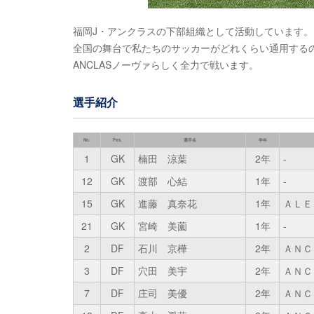
福岡J・アンクラスの下部組織として活動しています。
全国の舞台で私たちのサッカーがどれくらい通用する
ANCLASノーヴァらしく全力で戦います。
選手紹介
No.
Pos.
選手名
学年
1
GK
楠田 涼葉
2年
-
12
GK
渡部 心結
1年
-
15
GK
進藤 真奈花
1年
ＡＬＥ
21
GK
宮崎 美薗
1年
-
2
DF
石川 京樺
2年
ＡＮＣ
3
DF
穴田 美宇
2年
ＡＮＣ
7
DF
庄司 美優
2年
ＡＮＣ