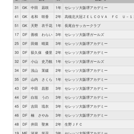
31
GK
中田 凪咲
1年
セレッソ大阪堺アカデミー
41
GK
名和 咲香
2年
高槻北大冠ＺＥＬＣＯＶＡ ＦＣ Ｕ－１
51
GK
天野 衣千花
1年
長尾台サッカークラブ
17
DF
善積 わらい
3年
セレッソ大阪堺ガールズ
25
DF
田畑 晴菜
3年
セレッソ大阪堺アカデミー
30
DF
荻久保 優里
2年
セレッソ大阪堺アカデミー
32
DF
小山 史乃観
1年
セレッソ大阪堺ガールズ
34
DF
浅山 茉緩
2年
セレッソ大阪堺アカデミー
35
DF
山内 さくら
1年
セレッソ大阪堺アカデミー
43
DF
中田 昌那
3年
セレッソ大阪堺アカデミー
44
DF
白垣 うの
3年
セレッソ大阪堺アカデミー
45
DF
吉田 琉衣
3年
セレッソ大阪堺アカデミー
46
DF
楠 さやみ
3年
セレッソ大阪堺アカデミー
48
DF
井田 聖来
2年
生野ＪＦＣ
19
MF
河岸 笑花
3年
セレッソ大阪堺アカデミー