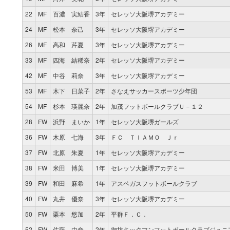
22
MF
百濃 実結香
3年
セレッソ大阪堺アカデミー
24
MF
松本 奈己
3年
セレッソ大阪堺アカデミー
26
MF
高和 芹夏
3年
セレッソ大阪堺アカデミー
33
MF
四海 結稀奈
2年
セレッソ大阪堺アカデミー
42
MF
中谷 莉奈
3年
セレッソ大阪堺アカデミー
53
MF
木下 日菜子
2年
さなえサッカースポーツ少年団
54
MF
杉本 瑛麗奈
2年
加茂フットボールクラブＵ－１２
28
FW
浜野 まいか
1年
セレッソ大阪堺ガールズ
36
FW
木原 七海
3年
ＦＣ ＴＩＡＭＯ Ｊｒ
37
FW
北原 朱夏
1年
セレッソ大阪堺アカデミー
38
FW
米田 博美
1年
セレッソ大阪堺アカデミー
39
FW
和田 麻希
1年
アスペガスフットボールクラブ
40
FW
丸井 優奈
3年
セレッソ大阪堺アカデミー
50
FW
栗本 悠加
2年
平群Ｆ．Ｃ．
52
FW
佐藤 由奈
2年
御坊キックマンフットボールクラブジュニ