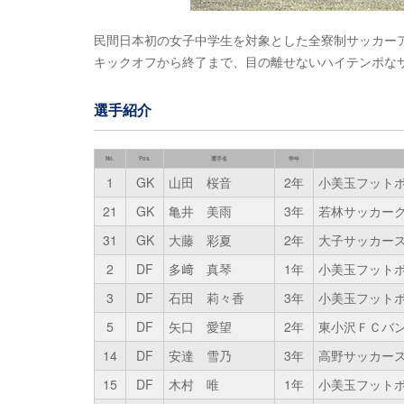
民間日本初の女子中学生を対象とした全寮制サッカー
キックオフから終了まで、目の離せないハイテンポな
選手紹介
No.
Pos.
選手名
学年
1
GK
山田 桜音
2年
小美玉フット
21
GK
亀井 美雨
3年
若林サッカー
31
GK
大藤 彩夏
2年
大子サッカー
2
DF
多﨑 真琴
1年
小美玉フット
3
DF
石田 莉々香
3年
小美玉フット
5
DF
矢口 愛望
2年
東小沢ＦＣバ
14
DF
安達 雪乃
3年
高野サッカー
15
DF
木村 唯
1年
小美玉フット