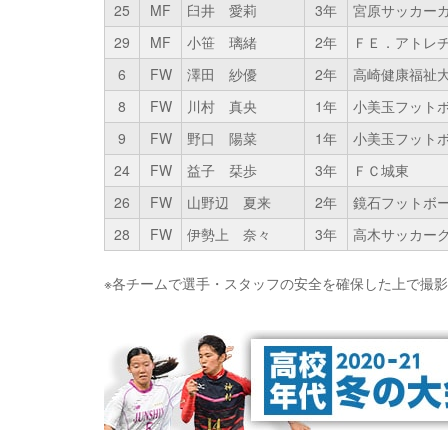
25
MF
臼井 愛莉
3年
宮原サッカー
29
MF
小笹 璃緒
2年
ＦＥ．アトレ
6
FW
澤田 紗優
2年
高崎健康福祉
8
FW
川村 真央
1年
小美玉フット
9
FW
野口 陽菜
1年
小美玉フット
24
FW
益子 栞歩
3年
ＦＣ城東
26
FW
山野辺 夏来
2年
鏡石フットボ
28
FW
伊勢上 奈々
3年
高木サッカー
※各チームで選手・スタッフの安全を確保した上で撮