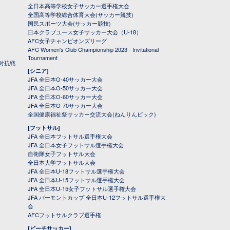
全日本高等学校女子サッカー選手権大会
全国高等学校総合体育大会(サッカー競技)
国民スポーツ大会(サッカー競技)
日本クラブユース女子サッカー大会（U-18）
AFC女子チャンピオンズリーグ
AFC Women's Club Championship 2023 - Invitational
Tournament
対抗戦
[シニア]
JFA 全日本O-40サッカー大会
JFA 全日本O-50サッカー大会
JFA 全日本O-60サッカー大会
JFA 全日本O-70サッカー大会
全国健康福祉祭サッカー交流大会(ねんりんピック)
[フットサル]
JFA 全日本フットサル選手権大会
JFA 全日本女子フットサル選手権大会
自衛隊女子フットサル大会
全日本大学フットサル大会
JFA 全日本U-18フットサル選手権大会
JFA 全日本U-15フットサル選手権大会
JFA 全日本U-15女子フットサル選手権大会
JFA バーモントカップ 全日本U-12フットサル選手権大
会
AFCフットサルクラブ選手権
[ビーチサッカー]