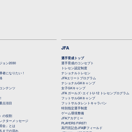
JFA
選手育成トップ
ョン2030
選手育成のコンセプト
トレセン認定制度
導者になりたい！
ナショナルトレセン
格
JFAエリートプログラム
ナショナルGKキャンプ
コンテンツ
女子GKキャンプ
JFA ガールズ･エイトU-12 トレセンプログラム
！
フットサルGKキャンプ
重点項目
フットサルタレントキャラバン
特別指定選手制度
ゲーム環境整備
）の役割
JFAアカデミー
レクターメッセージ
PLAYERS FIRST!
習会」とは
高円宮記念JFA夢フィールド
るまでの流れ