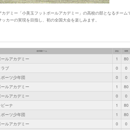
アカデミー「小美玉フットボールアカデミー」の高校の部となるチーム
サッカーの実現を目指し、初の全国大会を楽しみます。
前所属チーム
試合
時間
ボールアカデミー
1
80
クラブ
0
0
スポーツ少年団
0
0
ボールアカデミー
1
80
ボールアカデミー
0
0
ンビーナ
1
80
スポーツ少年団
1
80
ボールアカデミー
0
0