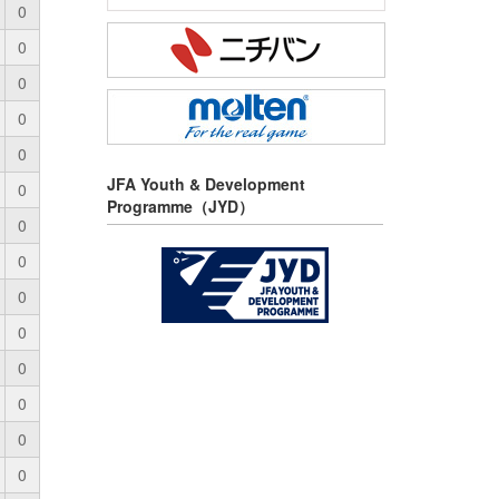
0
0
0
0
0
JFA Youth & Development
0
Programme（JYD）
0
0
0
0
0
0
0
0