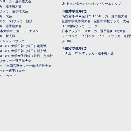
ムサッカー選手権大会
U-16 インターナショナルドリームカップ
カー選手権大会
サッカー選手権大会
[3種(中学生年代)]
カー大会
高円宮杯 JFA 全日本U-15サッカー選手権大会
スターズ(サッカー競技)
全国中学校体育大会／全国中学校サッカー大会
カー選手権大会
U-13地域サッカーリーグ
日本大学サッカートーナメント
日本クラブユースサッカー選手権(U-15)大会
カー新人戦
メニコンカップ 日本クラブユースサッカー東西
チャレンジサッカー
(U-15)
 SOCCER 大学日韓（韓日）定期戦
[4種(小学生年代)]
 SOCCER 大学日韓（韓日）新人戦
JFA 全日本U-12サッカー選手権大会
 SOCCER 大学女子日韓（韓日）定期戦
校サッカー選手権大会
ップ 全国高専サッカー地域選抜大会
ッカー選手権大会
ールドカップ