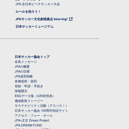
JFA 全日本ビーチサッカー大会
ルールを知ろう！
JFAサッカー文化創造拠点 blue-ing!
日本サッカーミュージアム
日本サッカー協会トップ
会長メッセージ
JFAの概要
JFAの目標
JFA成長戦略
各種規程・規則
登録・申請・手続き
情報開示
ESGデータ集（GRI対照表）
価値創造ストーリー
サステナビリティ活動（アスパス！）
日本サッカー協会 100周年特設サイト
アクセス・フォー・オール
JFA×文京 Dream Project
JFA DREAM FUND