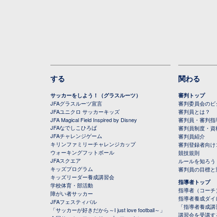
する
関わる
サッカーをしよう！（グラスルーツ）
審判トップ
JFAグラスルーツ宣言
審判委員会のビジ
JFAユニクロ サッカーキッズ
審判員とは？
JFA Magical Field Inspired by Disney
審判員・審判指
JFAなでしこひろば
審判員制度・資
JFAチャレンジゲーム
審判員紹介
キリンファミリーチャレンジカップ
審判登録者向け
ウォーキングフットボール
競技規則
JFAスクエア
ルールを知ろう
キッズプログラム
審判員の目標と
キッズリーダー養成講習会
指導者トップ
学校体育・部活動
指導者（コーチ
障がい者サッカー
指導者養成ダイ
JFAフェスティバル
「指導者養成講
「サッカーが好きだから～I just love football～」
講習会を受講す