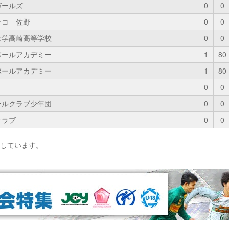
ガールズ
0
0
チコ 佐野
0
0
大学高崎高等学校
0
0
ボールアカデミー
1
80
ボールアカデミー
1
80
0
0
ールクラブ少年団
0
0
クラブ
0
0
影しています。