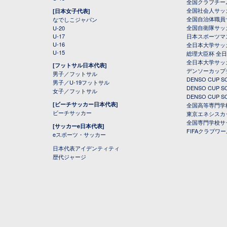
全国クラブチー
全国社会人サッ
[日本女子代表]
全国自治体職員
なでしこジャパン
全国自衛隊サッ
U-20
U-17
日本スポーツマ
U-16
全日本大学サッ
U-15
総理大臣杯 全
全日本大学サッ
[フットサル日本代表]
デンソーカップ
男子／フットサル
DENSO CUP
男子／U-19フットサル
DENSO CUP
女子／フットサル
DENSO CUP
[ビーチサッカー日本代表]
全国高等専門学
ビーチサッカー
東京エネシスカ
全国専門学校サ
[サッカーe日本代表]
FIFAクラブワ
eスポーツ・サッカー
日本代表アイデンティティ
歴代ジャージ