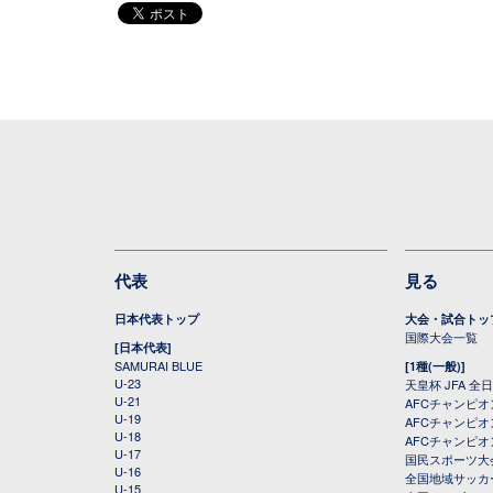
代表
見る
日本代表トップ
大会・試合トッ
国際大会一覧
[日本代表]
SAMURAI BLUE
[1種(一般)]
U-23
天皇杯 JFA 
U-21
AFCチャンピ
U-19
AFCチャンピオン
U-18
AFCチャンピオ
U-17
国民スポーツ大
U-16
全国地域サッカ
U-15