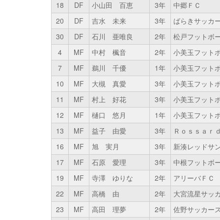
18
DF
小山田 百恵
3年
中郷ＦＣ
20
DF
吉水 未来
3年
ばらきサッカ
30
DF
石川 亜唯良
2年
松戸フットボ
4
MF
中村 楓音
2年
小美玉フット
7
MF
鵜川 千優
1年
小美玉フット
10
MF
大槻 真愛
3年
小美玉フット
11
MF
村上 好花
3年
小美玉フット
12
MF
樋口 悠月
1年
小美玉フット
13
MF
益子 由愛
3年
Ｒｏｓｓａｒ
16
MF
旭 実月
3年
新湊レッドサ
17
MF
石原 愛理
3年
中根フットボ
19
MF
寺澤 ゆりな
2年
アリーバＦＣ
22
MF
高橋 由
2年
大宮流星サッ
23
MF
高田 理夢
2年
佐野サッカー