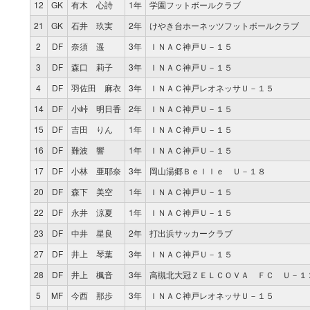
12
GK
有木 心詩
1年
学園フットボールクラブ
21
GK
石井 玖実
2年
けやき台ホーネッツフットボールクラブ
2
DF
奈須 遥
3年
ＩＮＡＣ神戸Ｕ－１５
3
DF
森口 莉子
3年
ＩＮＡＣ神戸Ｕ－１５
4
DF
羽佐田 麻衣
3年
ＩＮＡＣ神戸レオネッサＵ－１５
14
DF
小峠 明日香
2年
ＩＮＡＣ神戸Ｕ－１５
15
DF
吉田 りん
1年
ＩＮＡＣ神戸Ｕ－１５
16
DF
難波 響
1年
ＩＮＡＣ神戸Ｕ－１５
17
DF
小林 亜耶奈
3年
岡山湯郷Ｂｅｌｌｅ Ｕ－１８
20
DF
森下 美空
1年
ＩＮＡＣ神戸Ｕ－１５
22
DF
永井 涼夏
1年
ＩＮＡＣ神戸Ｕ－１５
23
DF
中井 星良
2年
打出浜サッカークラブ
27
DF
井上 琴葉
3年
ＩＮＡＣ神戸Ｕ－１５
28
DF
井上 楓音
3年
高槻北大冠ＺＥＬＣＯＶＡ ＦＣ Ｕ－１
5
MF
今西 那歩
3年
ＩＮＡＣ神戸レオネッサＵ－１５