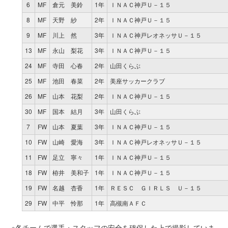
6
MF
倉元 美鈴
1年
ＩＮＡＣ神戸Ｕ－１５
8
MF
天野 紗
2年
ＩＮＡＣ神戸Ｕ－１５
9
MF
川上 然
3年
ＩＮＡＣ神戸レオネッサＵ－１５
13
MF
永山 梨花
3年
ＩＮＡＣ神戸Ｕ－１５
24
MF
寺田 心春
2年
山田くらぶ
25
MF
池田 春菜
2年
美座サッカークラブ
26
MF
山本 花梨
2年
ＩＮＡＣ神戸Ｕ－１５
30
MF
国本 結月
3年
山田くらぶ
7
FW
山本 夏葉
3年
ＩＮＡＣ神戸Ｕ－１５
10
FW
山崎 愛海
3年
ＩＮＡＣ神戸レオネッサＵ－１５
11
FW
足立 寧々
1年
ＩＮＡＣ神戸Ｕ－１５
18
FW
栫井 美和子
1年
ＩＮＡＣ神戸Ｕ－１５
19
FW
名越 杏香
1年
ＲＥＳＣ ＧＩＲＬＳ Ｕ－１５
29
FW
中平 怜那
1年
高槻南ＡＦＣ
※各チームで選手・スタッフの安全を確保した上で撮影していま