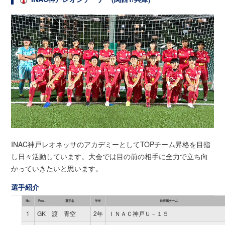
INAC神戸レオネッサのアカデミーとしてTOPチーム昇格を目指
し日々活動しています。大会では目の前の相手に全力で立ち向
かっていきたいと思います。
選手紹介
No.
Pos.
選手名
学年
前所属チーム
1
GK
渡 青空
2年
ＩＮＡＣ神戸Ｕ－１５