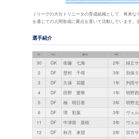
Ｊリーグの大分トリニータの育成組織として、将来な
を通じての人間形成に重点を置いて活動しています。
選手紹介
No.
Pos.
選手名
学年
30
GK
衛藤 七海
2年
緑丘サ
2
DF
壁村 千尋
3年
別保Ｓ
3
DF
久保 花暖
1年
判田サ
4
DF
田野 愛華
1年
明野西
5
DF
楠 明日香
3年
明野北
6
DF
堺 彩葉
3年
ヴェル
11
DF
中津留 菜桜
3年
ヴェル
12
DF
秋月 来望
2年
宗方サ