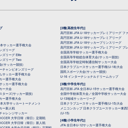
プ
[2種(高校生年代)]
高円宮杯 JFA U-18サッカープレミアリーグ フ
高円宮杯 JFA U-18サッカープレミアリーグ
高円宮杯 JFA U-18サッカープリンスリーグ
全日本サッカー選手権大会
高円宮杯 JFA U-18サッカープレミアリーグ プ
オンズリーグ
全国高等学校サッカー選手権大会
ズリーグ Elite
全国高等学校総合体育大会(サッカー競技)
ンズリーグ Two
全国高等学校定時制通信制サッカー大会
会(サッカー競技)
日本クラブユースサッカー選手権(U-18)大会
ーチャンピオンズリーグ
国民スポーツ大会(サッカー競技)
ムサッカー選手権大会
U-16 インターナショナルドリームカップ
カー選手権大会
サッカー選手権大会
[3種(中学生年代)]
カー大会
高円宮杯 JFA 全日本U-15サッカー選手権大会
スターズ(サッカー競技)
全国中学校体育大会／全国中学校サッカー大会
カー選手権大会
U-13地域サッカーリーグ
日本大学サッカートーナメント
日本クラブユースサッカー選手権(U-15)大会
カー新人戦
メニコンカップ 日本クラブユースサッカー東西
チャレンジサッカー
(U-15)
 SOCCER 大学日韓（韓日）定期戦
[4種(小学生年代)]
 SOCCER 大学日韓（韓日）新人戦
JFA 全日本U-12サッカー選手権大会
 SOCCER 大学女子日韓（韓日）定期戦