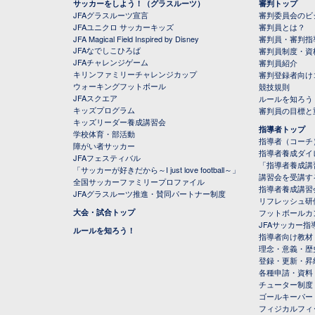
サッカーをしよう！（グラスルーツ）
審判トップ
JFAグラスルーツ宣言
審判委員会のビジ
JFAユニクロ サッカーキッズ
審判員とは？
JFA Magical Field Inspired by Disney
審判員・審判指
JFAなでしこひろば
審判員制度・資
JFAチャレンジゲーム
審判員紹介
キリンファミリーチャレンジカップ
審判登録者向け
ウォーキングフットボール
競技規則
JFAスクエア
ルールを知ろう
キッズプログラム
審判員の目標と
キッズリーダー養成講習会
指導者トップ
学校体育・部活動
指導者（コーチ
障がい者サッカー
指導者養成ダイ
JFAフェスティバル
「指導者養成講
「サッカーが好きだから～I just love football～」
講習会を受講す
全国サッカーファミリープロファイル
指導者養成講習
JFAグラスルーツ推進・賛同パートナー制度
リフレッシュ研
大会・試合トップ
フットボールカ
JFAサッカー指導
ルールを知ろう！
指導者向け教材
理念・意義・歴
登録・更新・昇
各種申請・資料
チューター制度
ゴールキーパー
フィジカルフィ