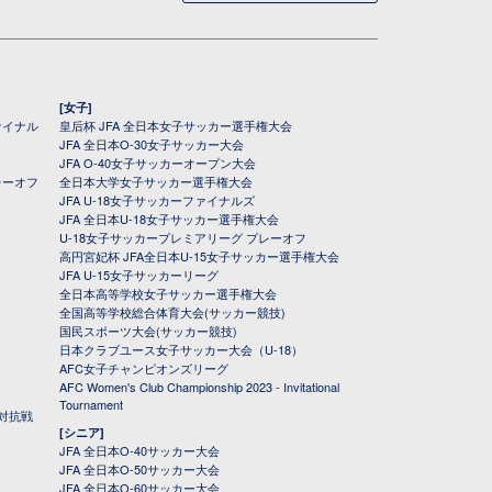
[女子]
ァイナル
皇后杯 JFA 全日本女子サッカー選手権大会
JFA 全日本O-30女子サッカー大会
JFA O-40女子サッカーオープン大会
レーオフ
全日本大学女子サッカー選手権大会
JFA U-18女子サッカーファイナルズ
JFA 全日本U-18女子サッカー選手権大会
U-18女子サッカープレミアリーグ プレーオフ
高円宮妃杯 JFA全日本U-15女子サッカー選手権大会
JFA U-15女子サッカーリーグ
全日本高等学校女子サッカー選手権大会
全国高等学校総合体育大会(サッカー競技)
国民スポーツ大会(サッカー競技)
日本クラブユース女子サッカー大会（U-18）
AFC女子チャンピオンズリーグ
AFC Women's Club Championship 2023 - Invitational
Tournament
対抗戦
[シニア]
JFA 全日本O-40サッカー大会
JFA 全日本O-50サッカー大会
JFA 全日本O-60サッカー大会