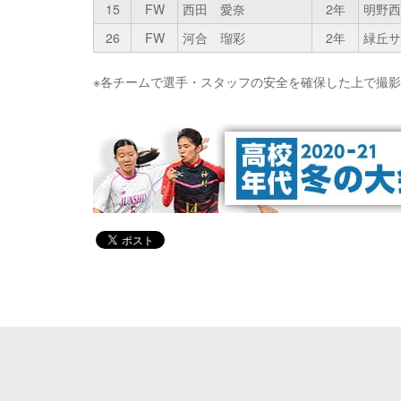
15
FW
西田 愛奈
2年
明野西
26
FW
河合 瑠彩
2年
緑丘サ
※各チームで選手・スタッフの安全を確保した上で撮