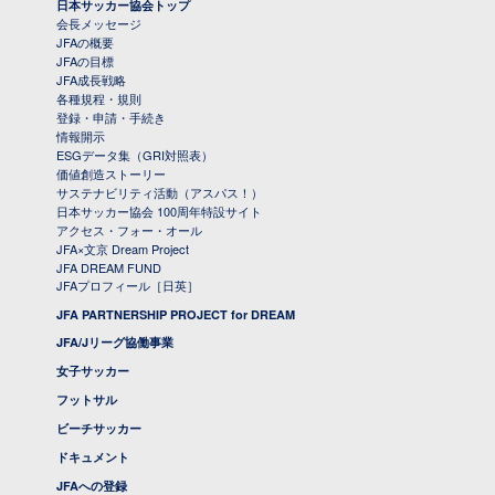
日本サッカー協会トップ
会長メッセージ
JFAの概要
JFAの目標
JFA成長戦略
各種規程・規則
登録・申請・手続き
情報開示
ESGデータ集（GRI対照表）
価値創造ストーリー
サステナビリティ活動（アスパス！）
日本サッカー協会 100周年特設サイト
アクセス・フォー・オール
JFA×文京 Dream Project
JFA DREAM FUND
JFAプロフィール［日英］
JFA PARTNERSHIP PROJECT for DREAM
JFA/Jリーグ協働事業
女子サッカー
フットサル
ビーチサッカー
ドキュメント
JFAへの登録