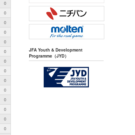
0
0
0
0
0
JFA Youth & Development
0
Programme（JYD）
0
0
0
0
0
0
0
0