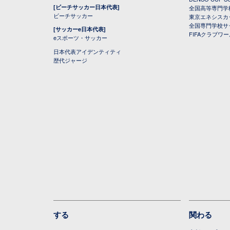
[ビーチサッカー日本代表]
全国高等専門学
ビーチサッカー
東京エネシスカ
全国専門学校サ
[サッカーe日本代表]
FIFAクラブワ
eスポーツ・サッカー
日本代表アイデンティティ
歴代ジャージ
する
関わる