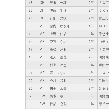
18
DF
児玉 一穂
2年
ＦＣア
23
DF
伊藤 聖菜
2年
ＯＫＹ
24
DF
行部 光咲
2年
緑丘サ
8
MF
藤内 なぎさ
1年
ＭＳＳ
10
MF
上野 仁胡
3年
千怒小
14
MF
花宮 うの
2年
カティ
17
MF
高松 芹羽
2年
ＦＣ中
19
MF
道久 絵理
2年
明野東
20
MF
村上 叶恋
2年
碩田サ
21
MF
園 ひなの
2年
ＦＣ中
22
MF
今村 咲羽
2年
判田サ
25
MF
川手 茉央
2年
別保Ｓ
7
FW
橋本 凜
3年
明野西
9
FW
行部 心彩
3年
緑丘サ