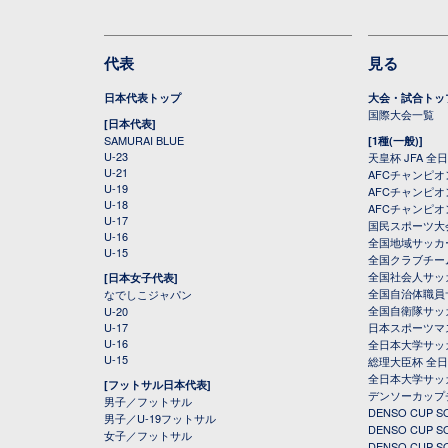
代表
見る
日本代表トップ
大会・試合トッ
国際大会一覧
[日本代表]
SAMURAI BLUE
[1種(一般)]
U-23
天皇杯 JFA 
U-21
AFCチャンピ
U-19
AFCチャンピオン
U-18
AFCチャンピオ
U-17
国民スポーツ大
U-16
全国地域サッカ
U-15
全国クラブチー
全国社会人サッ
[日本女子代表]
全国自治体職員
なでしこジャパン
全国自衛隊サッ
U-20
U-17
日本スポーツマ
U-16
全日本大学サッ
U-15
総理大臣杯 全
全日本大学サッ
[フットサル日本代表]
デンソーカップ
男子／フットサル
DENSO CUP
男子／U-19フットサル
DENSO CUP
女子／フットサル
DENSO CUP