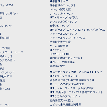
選手育成トップ
ョン2030
選手育成のコンセプト
トレセン認定制度
導者になりたい！
ナショナルトレセン
格
JFAエリートプログラム
ナショナルGKキャンプ
コンテンツ
女子GKキャンプ
JFA ガールズ･エイトU-12 トレセンプログラム
！
フットサルGKキャンプ
重点項目
フットサルタレントキャラバン
特別指定選手制度
ゲーム環境整備
）の役割
JFAアカデミー
レクターメッセージ
PLAYERS FIRST!
習会」とは
高円宮記念JFA夢フィールド
るまでの流れ
JFA/Jリーグ協働事業
会
Japan's Way
修会
サステナビリティ活動（アスパス！）トップ
ンファレンス
JFAグリーンプロジェクト
教本2024
誰も取り残さない競技観戦環境づくり
 販売
サッカー界での女性活躍推進
史
JFAサッカーファミリー安全保護宣言
級・失効
JFA×中央大学「アスパス！協働プロジェクト」
JFAこころのプロジェクト
竹内悌三賞への協力
こどもの未来応援国民運動
ットネス