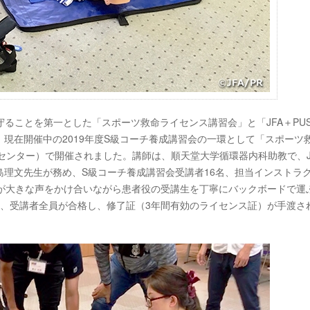
守ることを第一とした「スポーツ救命ライセンス講習会」と「JFA＋PU
す。現在開催中の2019年度S級コーチ養成講習会の一環として「スポーツ
学センター）で開催されました。講師は、順天堂大学循環器内科助教で、J
理文先生が務め、S級コーチ養成講習会受講者16名、担当インストラ
士が大きな声をかけ合いながら患者役の受講生を丁寧にバックボードで運
後、受講者全員が合格し、修了証（3年間有効のライセンス証）が手渡さ