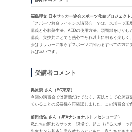
福島理文 日本サッカー協会スポーツ救命プロジェクト
「スポーツ救命ライセンス講習会」では、スポーツ現
講義と心肺蘇生法、AEDの使用方法、頭頸部をけがし
講義、実技共にとても熱心でそれ以上に明るく楽しく
会はサッカーに限らずスポーツに関わるすべての方に
れば幸いです。
受講者コメント
奥原崇 さん（FC東京）
今回の講習会では講義だけでなく、実技として心肺蘇生
ていることの必要性を再確認しました。この講習会で
前田信弘 さん（JFAナショナルトレセンコーチ）
私たちの関わるサッカー現場で、起こり得るスポーツ
先生方から基本知識を教わるとともに、私たちがさま