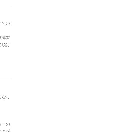
いての
本講習
て頂け
になっ
ターの
ことが