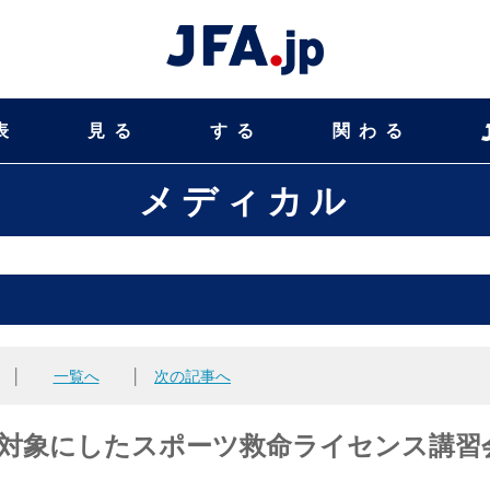
表
見る
する
関わる
メディカル
│
一覧へ
│
次の記事へ
を対象にしたスポーツ救命ライセンス講習