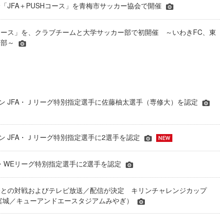
「JFA＋PUSHコース」を青梅市サッカー協会で開催
SHコース」を、クラブチームと大学サッカー部で初開催 ～いわきFC、東
ー部～
シーズン JFA・Ｊリーグ特別指定選手に佐藤柚太選手（専修大）を認定
ーズン JFA・Ｊリーグ特別指定選手に2選手を認定
JFA・WEリーグ特別指定選手に2選手を認定
表との対戦およびテレビ放送／配信が決定 キリンチャレンジカップ
24＠宮城／キューアンドエースタジアムみやぎ）