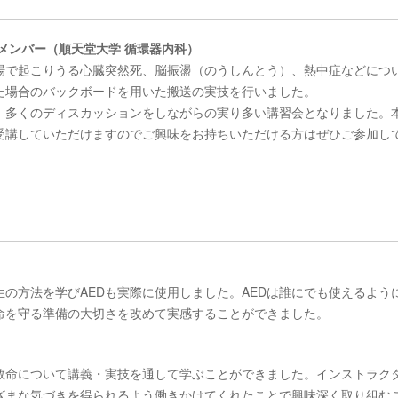
メンバー（順天堂大学 循環器内科）
場で起こりうる心臓突然死、脳振盪（のうしんとう）、熱中症などにつ
た場合のバックボードを用いた搬送の実技を行いました。
、多くのディスカッションをしながらの実り多い講習会となりました。
受講していただけますのでご興味をお持ちいただける方はぜひご参加し
の方法を学びAEDも実際に使用しました。AEDは誰にでも使えるよう
命を守る準備の大切さを改めて実感することができました。
救命について講義・実技を通して学ぶことができました。インストラク
ざまな気づきを得られるよう働きかけてくれたことで興味深く取り組む