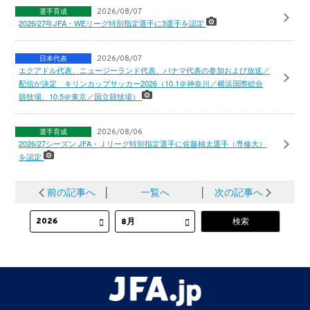
選手育成
2026/08/07
2026/27年JFA・WEリーグ特別指定選手に3選手を認定
日本代表
2026/08/07
エクアドル代表、ニュージーランド代表、パナマ代表の参加および放送／
配信が決定 キリンカップサッカー2026（10.1＠神奈川／横浜国際総合
競技場、10.5＠東京／国立競技場）
選手育成
2026/08/06
2026/27シーズン JFA・Ｊリーグ特別指定選手に佐藤柚太選手（専修大）
を認定
前の記事へ
│
一覧へ
│
次の記事へ