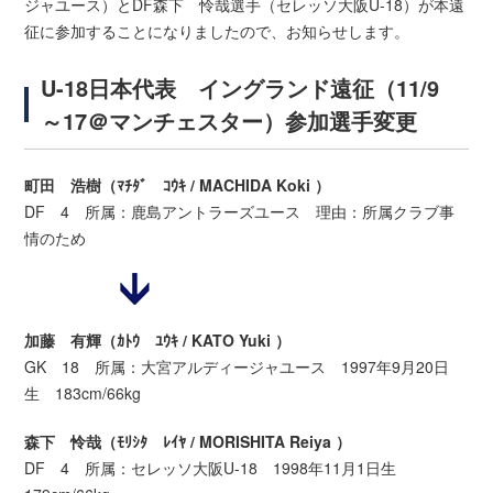
ジャユース）とDF森下 怜哉選手（セレッソ大阪U-18）が本遠
征に参加することになりましたので、お知らせします。
U-18日本代表 イングランド遠征（11/9
～17＠マンチェスター）参加選手変更
町田 浩樹（ﾏﾁﾀﾞ ｺｳｷ / MACHIDA Koki ）
DF 4 所属：鹿島アントラーズユース 理由：所属クラブ事
情のため
加藤 有輝（ｶﾄｳ ﾕｳｷ / KATO Yuki ）
GK 18 所属：大宮アルディージャユース 1997年9月20日
生 183cm/66kg
森下 怜哉（ﾓﾘｼﾀ ﾚｲﾔ / MORISHITA Reiya ）
DF 4 所属：セレッソ大阪U-18 1998年11月1日生