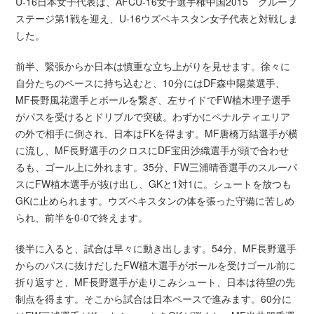
U-16日本女子代表は、AFCU-16女子選手権中国2015 グループ
ステージ第1戦を迎え、U-16ウズベキスタン女子代表と対戦しま
した。
前半、緊張からか日本は慎重な立ち上がりを見せます。徐々に
自分たちのペースに持ち込むと、10分にはDF森中陽菜選手、
MF長野風花選手とボールを繋ぎ、左サイドでFW植木理子選手
がパスを受けるとドリブルで突破。わずかにペナルティエリア
の外で相手に倒され、日本はFKを得ます。MF唐橋万結選手が横
に流し、MF長野選手のクロスにDF宝田沙織選手が頭で合わせ
るも、ゴール上に外れます。35分、FW三浦晴香選手のスルーパ
スにFW植木選手が抜け出し、GKと1対1に。シュートを放つも
GKに止められます。ウズベキスタンの体を張った守備に苦しめ
られ、前半を0-0で終えます。
後半に入ると、試合は早々に動き出します。54分、MF長野選手
からのパスに抜けだしたFW植木選手がボールを受けゴール前に
折り返すと、MF長野選手が走りこみシュート、日本は待望の先
制点を得ます。そこから試合は日本ペースで進みます。60分に