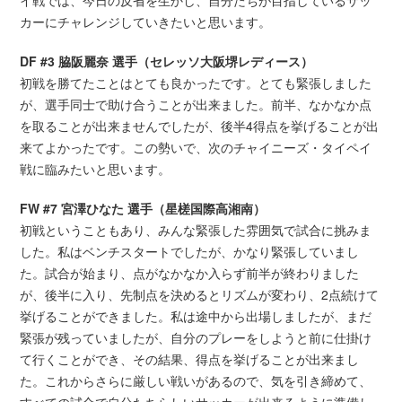
カーにチャレンジしていきたいと思います。
DF #3 脇阪麗奈 選手（セレッソ大阪堺レディース）
初戦を勝てたことはとても良かったです。とても緊張しました
が、選手同士で助け合うことが出来ました。前半、なかなか点
を取ることが出来ませんでしたが、後半4得点を挙げることが出
来てよかったです。この勢いで、次のチャイニーズ・タイペイ
戦に臨みたいと思います。
FW #7 宮澤ひなた 選手（星槎国際高湘南）
初戦ということもあり、みんな緊張した雰囲気で試合に挑みま
した。私はベンチスタートでしたが、かなり緊張していまし
た。試合が始まり、点がなかなか入らず前半が終わりました
が、後半に入り、先制点を決めるとリズムが変わり、2点続けて
挙げることができました。私は途中から出場しましたが、まだ
緊張が残っていましたが、自分のプレーをしようと前に仕掛け
て行くことができ、その結果、得点を挙げることが出来まし
た。これからさらに厳しい戦いがあるので、気を引き締めて、
すべての試合で自分たちらしいサッカーが出来るように準備し