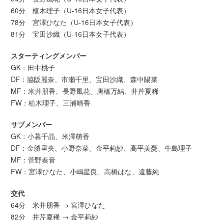
60分 植木理子（U-16日本女子代表）
78分 宮澤ひなた（U-16日本女子代表）
81分 宝田沙織（U-16日本女子代表）
スターティングメンバー
GK：田中桃子
DF：脇阪麗奈、市瀬千里、宝田沙織、森中陽菜
MF：米井朋香、長野風花、唐橋万結、井芹夏稀
FW：植木理子、三浦晴香
サブメンバー
GK：小暮千晶、米澤萌香
DF：金勝里央、小野奈菜、金平莉紗、高平美憂、牛島理子
MF：菅野奏音
FW：宮澤ひなた、小嶋星良、高橋はな、遠藤純
交代
64分 米井朋香 → 宮澤ひなた
82分 井芹夏稀 → 金平莉紗