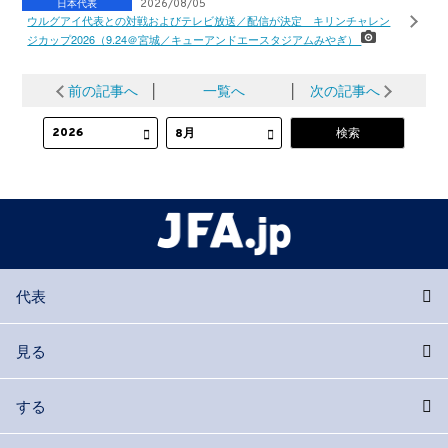
日本代表
2026/08/05
ウルグアイ代表との対戦およびテレビ放送／配信が決定 キリンチャレン
ジカップ2026（9.24＠宮城／キューアンドエースタジアムみやぎ）
前の記事へ
│
一覧へ
│
次の記事へ
代表
見る
する