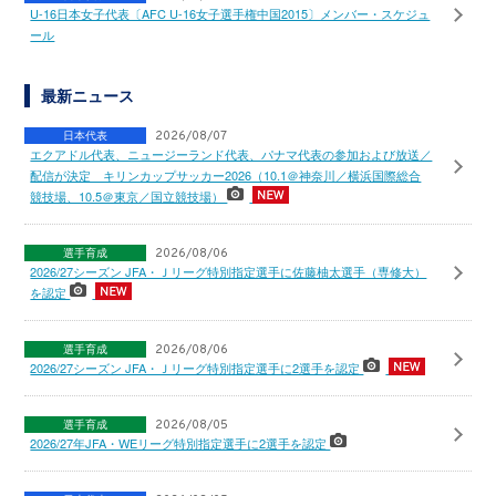
U-16日本女子代表〔AFC U-16女子選手権中国2015〕メンバー・スケジュ
ール
最新ニュース
日本代表
2026/08/07
エクアドル代表、ニュージーランド代表、パナマ代表の参加および放送／
配信が決定 キリンカップサッカー2026（10.1＠神奈川／横浜国際総合
競技場、10.5＠東京／国立競技場）
選手育成
2026/08/06
2026/27シーズン JFA・Ｊリーグ特別指定選手に佐藤柚太選手（専修大）
を認定
選手育成
2026/08/06
2026/27シーズン JFA・Ｊリーグ特別指定選手に2選手を認定
選手育成
2026/08/05
2026/27年JFA・WEリーグ特別指定選手に2選手を認定