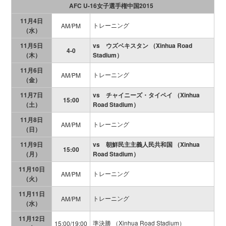
AFC U-16女子選手権中国2015
11月4日
トレーニング
AM/PM
（水）
11月5日
vs ウズベキスタン （Xinhua Road
4-0
（木）
Stadium）
11月6日
トレーニング
AM/PM
（金）
11月7日
vs チャイニーズ・タイペイ （Xinhua
15:00
（土）
Road Stadium）
11月8日
トレーニング
AM/PM
（日）
11月9日
vs 朝鮮民主主義人民共和国 （Xinhua
15:00
（月）
Road Stadium）
11月10日
トレーニング
AM/PM
（火）
11月11日
トレーニング
AM/PM
（水）
11月12日
準決勝 （Xinhua Road Stadium）
15:00/19:00