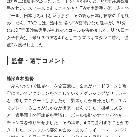
はFW三浦選手が放ったシュートをGKが弾くと、MF米井朋香選
手が拾い、スペースに走りこんできたFW植木選手が流し込んで
ゴール、日本は2点目を挙げます。その後も日本は攻撃の手を緩
めません。78分には、途中出場のFW宮澤ひなた選手が、81分
にはDF宝田沙織選手がそれぞれゴールを決めました。U-16日本
女子代表は、最終スコアを4-0としてウズベキスタンに勝利。勝
点3を獲得しました。
監督・選手コメント
楠瀬直木 監督
「みんなの力で世界へ」を合言葉に、全員がハードワークし攻
守においてアクションをおこしていくアグレッシブなサッカー
を目指してスタートしましたが、緊張からか自分たちのリズム
でプレーすることがなかなか出来ませんでした。後半に入る
と、選手同士の距離感を意識し、ボールを動かすことができ、
チャンスを作り出せました。その結果、4-0で勝利することがで
きました。メンタルの部分も含め、次のチャイニーズ・タイペ
イ戦では、今日の反省を生かし、自分たちが目指しているサッ