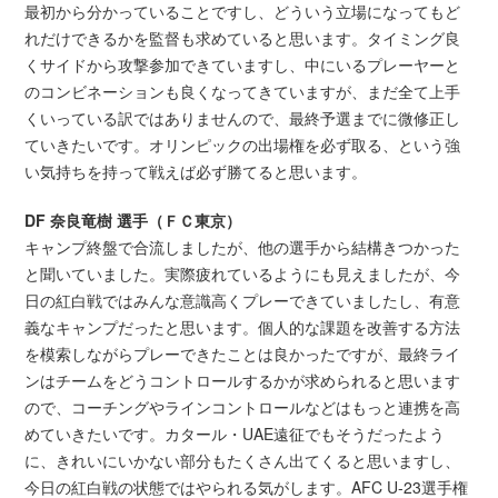
最初から分かっていることですし、どういう立場になってもど
れだけできるかを監督も求めていると思います。タイミング良
くサイドから攻撃参加できていますし、中にいるプレーヤーと
のコンビネーションも良くなってきていますが、まだ全て上手
くいっている訳ではありませんので、最終予選までに微修正し
ていきたいです。オリンピックの出場権を必ず取る、という強
い気持ちを持って戦えば必ず勝てると思います。
DF 奈良竜樹 選手（ＦＣ東京）
キャンプ終盤で合流しましたが、他の選手から結構きつかった
と聞いていました。実際疲れているようにも見えましたが、今
日の紅白戦ではみんな意識高くプレーできていましたし、有意
義なキャンプだったと思います。個人的な課題を改善する方法
を模索しながらプレーできたことは良かったですが、最終ライ
ンはチームをどうコントロールするかが求められると思います
ので、コーチングやラインコントロールなどはもっと連携を高
めていきたいです。カタール・UAE遠征でもそうだったよう
に、きれいにいかない部分もたくさん出てくると思いますし、
今日の紅白戦の状態ではやられる気がします。AFC U-23選手権