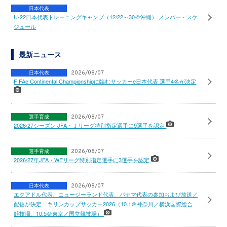
日本代表
U-22日本代表トレーニングキャンプ（12/22～30＠沖縄） メンバー・スケ
ジュール
最新ニュース
日本代表
2026/08/07
FIFAe Continental Championshipに臨むサッカーe日本代表 選手4名が決定
選手育成
2026/08/07
2026/27シーズン JFA・Ｊリーグ特別指定選手に9選手を認定
選手育成
2026/08/07
2026/27年JFA・WEリーグ特別指定選手に3選手を認定
日本代表
2026/08/07
エクアドル代表、ニュージーランド代表、パナマ代表の参加および放送／
配信が決定 キリンカップサッカー2026（10.1＠神奈川／横浜国際総合
競技場、10.5＠東京／国立競技場）