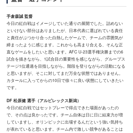
手倉森誠 監督
今日の紅白戦はイメージしていた通りの展開でした。詰めない
といけない部分はありましたが、日本代表に選ばれている責任
と責任がぶつかり合った白熱したゲームで、チームの雰囲気が
締まったように感じます。これからも高まり合える、そんな正
直なゲームをしたいと思います。AFC U-23選手権決勝までの6
試合を描きながら、1試合目の重要性を感じながら、グループス
テージ1位通過を目指しながら。階段を登りながらの活動になる
と思いますが、そこに対してまだ万全な状態ではありません。
カタールに入ってからの10日で徐々に良い状態にしていきたい
です。
DF 松原健 選手（アルビレックス新潟）
今日の紅白戦ではセットプレーで得点できた場面があったの
で、その点は良かったです。チーム自体は日に日に結束力が増
していますし、オリンピックに出場するんだという強い気持ち
が表れていると思います。チーム内で激しい競争があることは