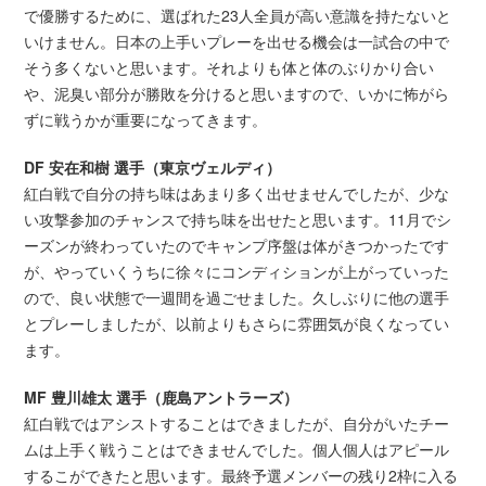
で優勝するために、選ばれた23人全員が高い意識を持たないと
いけません。日本の上手いプレーを出せる機会は一試合の中で
そう多くないと思います。それよりも体と体のぶりかり合い
や、泥臭い部分が勝敗を分けると思いますので、いかに怖がら
ずに戦うかが重要になってきます。
DF 安在和樹 選手（東京ヴェルディ）
紅白戦で自分の持ち味はあまり多く出せませんでしたが、少な
い攻撃参加のチャンスで持ち味を出せたと思います。11月でシ
ーズンが終わっていたのでキャンプ序盤は体がきつかったです
が、やっていくうちに徐々にコンディションが上がっていった
ので、良い状態で一週間を過ごせました。久しぶりに他の選手
とプレーしましたが、以前よりもさらに雰囲気が良くなってい
ます。
MF 豊川雄太 選手（鹿島アントラーズ）
紅白戦ではアシストすることはできましたが、自分がいたチー
ムは上手く戦うことはできませんでした。個人個人はアピール
するこができたと思います。最終予選メンバーの残り2枠に入る