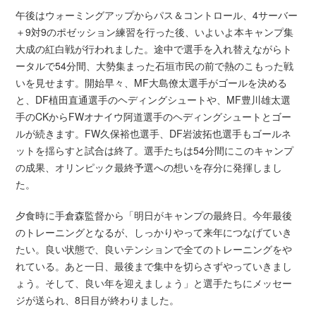
午後はウォーミングアップからパス＆コントロール、4サーバー
＋9対9のポゼッション練習を行った後、いよいよ本キャンプ集
大成の紅白戦が行われました。途中で選手を入れ替えながらト
ータルで54分間、大勢集まった石垣市民の前で熱のこもった戦
いを見せます。開始早々、MF大島僚太選手がゴールを決める
と、DF植田直通選手のヘディングシュートや、MF豊川雄太選
手のCKからFWオナイウ阿道選手のヘディングシュートとゴー
ルが続きます。FW久保裕也選手、DF岩波拓也選手もゴールネ
ットを揺らすと試合は終了。選手たちは54分間にこのキャンプ
の成果、オリンピック最終予選への想いを存分に発揮しまし
た。
夕食時に手倉森監督から「明日がキャンプの最終日。今年最後
のトレーニングとなるが、しっかりやって来年につなげていき
たい。良い状態で、良いテンションで全てのトレーニングをや
れている。あと一日、最後まで集中を切らさずやっていきまし
ょう。そして、良い年を迎えましょう」と選手たちにメッセー
ジが送られ、8日目が終わりました。