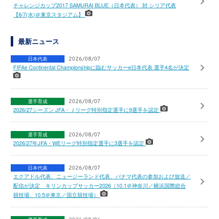
チャレンジカップ2017 SAMURAI BLUE（日本代表） 対 シリア代表
【6/7(水)＠東京スタジアム】
最新ニュース
日本代表
2026/08/07
FIFAe Continental Championshipに臨むサッカーe日本代表 選手4名が決定
選手育成
2026/08/07
2026/27シーズン JFA・Ｊリーグ特別指定選手に9選手を認定
選手育成
2026/08/07
2026/27年JFA・WEリーグ特別指定選手に3選手を認定
日本代表
2026/08/07
エクアドル代表、ニュージーランド代表、パナマ代表の参加および放送／
配信が決定 キリンカップサッカー2026（10.1＠神奈川／横浜国際総合
競技場、10.5＠東京／国立競技場）