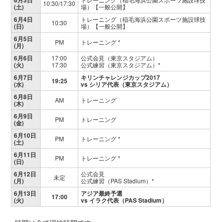
10:30/17:30
(土)
場）【一般公開】
6月4日
トレーニング（稲毛海浜公園スポーツ施設球技
10:30
(日)
場）【一般公開】
6月5日
PM
トレーニング *
(月)
6月6日
17:00
公式会見（東京スタジアム）
(火)
17:30
公式練習（東京スタジアム）*
6月7日
キリンチャレンジカップ2017
19:25
(水)
vs シリア代表（東京スタジアム）
6月8日
AM
トレーニング
(木)
6月9日
PM
トレーニング
(金)
6月10日
PM
トレーニング *
(土)
6月11日
PM
トレーニング *
(日)
6月12日
公式会見
未定
(月)
公式練習（PAS Stadium）*
6月13日
アジア最終予選
17:00
(火)
vs イラク代表（PAS Stadium）