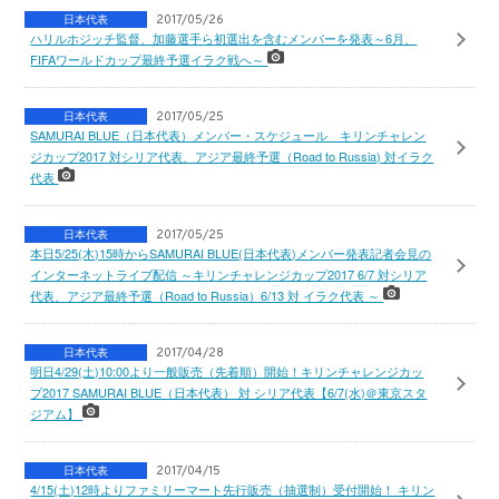
日本代表
2017/05/26
ハリルホジッチ監督、加藤選手ら初選出を含むメンバーを発表～6月、
FIFAワールドカップ最終予選イラク戦へ～
日本代表
2017/05/25
SAMURAI BLUE（日本代表）メンバー・スケジュール キリンチャレン
ジカップ2017 対シリア代表、アジア最終予選（Road to Russia) 対イラク
代表
日本代表
2017/05/25
本日5/25(木)15時からSAMURAI BLUE(日本代表)メンバー発表記者会見の
インターネットライブ配信 ～キリンチャレンジカップ2017 6/7 対シリア
代表、アジア最終予選（Road to Russia）6/13 対 イラク代表 ～
日本代表
2017/04/28
明日4/29(土)10:00より一般販売（先着順）開始！キリンチャレンジカッ
プ2017 SAMURAI BLUE（日本代表） 対 シリア代表【6/7(水)＠東京スタ
ジアム】
日本代表
2017/04/15
4/15(土)12時よりファミリーマート先行販売（抽選制）受付開始！ キリン